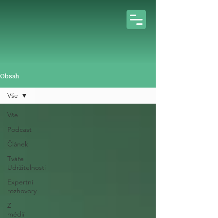
Obsah
Vše
Vše
Podcast
Článek
Tváře
Udržitelnosti
Expertní
rozhovory
Z
médií