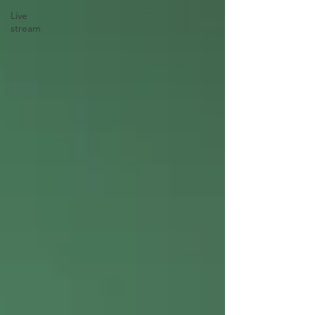
Live
stream