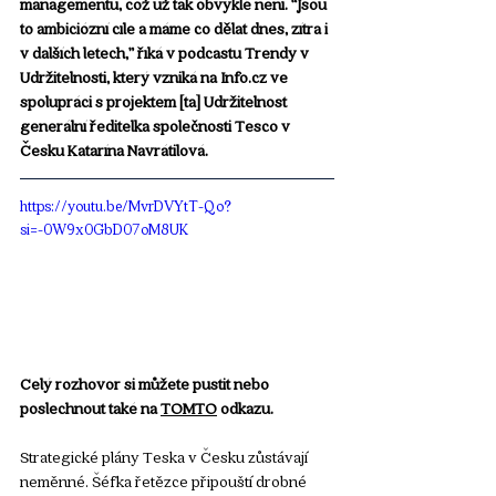
managementu, což už tak obvyklé není. “Jsou 
to ambiciózní cíle a máme co dělat dnes, zítra i 
v dalších letech,” říká v podcastu Trendy v 
Udržitelnosti, který vzniká na 
Info.cz
 ve 
spolupráci s projektem [ta] Udržitelnost 
generální ředitelka společnosti Tesco v 
Česku Katarína Navrátilová.
https://youtu.be/MvrDVYtT-Qo?
si=-0W9x0GbD07oM8UK
Celý rozhovor si můžete pustit nebo 
poslechnout také na 
TOMTO
 odkazu.
Strategické plány Teska v Česku zůstávají 
neměnné. Šéfka řetězce připouští drobné 