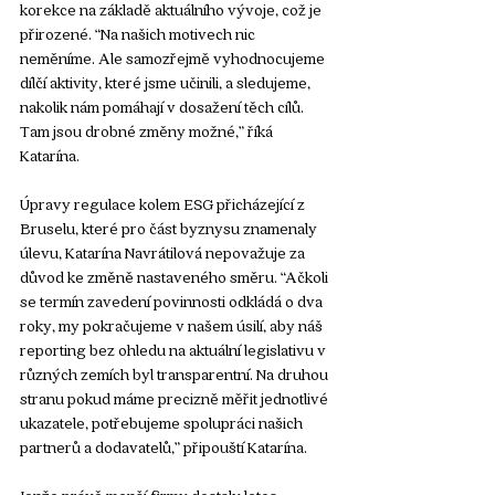
korekce na základě aktuálního vývoje, což je 
přirozené. “Na našich motivech nic 
neměníme. Ale samozřejmě vyhodnocujeme 
dílčí aktivity, které jsme učinili, a sledujeme, 
nakolik nám pomáhají v dosažení těch cílů. 
Tam jsou drobné změny možné,” říká 
Katarína. 
Úpravy regulace kolem ESG přicházející z 
Bruselu, které pro část byznysu znamenaly 
úlevu, Katarína Navrátilová nepovažuje za 
důvod ke změně nastaveného směru. “Ačkoli 
se termín zavedení povinnosti odkládá o dva 
roky, my pokračujeme v našem úsilí, aby náš 
reporting bez ohledu na aktuální legislativu v 
různých zemích byl transparentní. Na druhou 
stranu pokud máme precizně měřit jednotlivé 
ukazatele, potřebujeme spolupráci našich 
partnerů a dodavatelů,” připouští Katarína.
Jenže právě menší firmy dostaly letos 