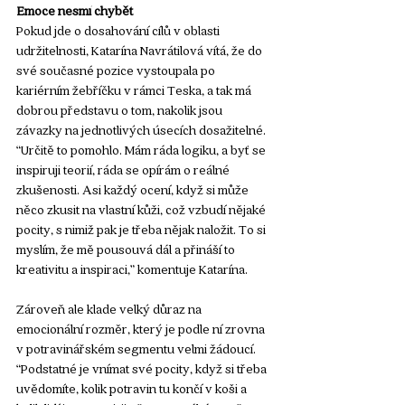
Emoce nesmí chybět
Pokud jde o dosahování cílů v oblasti 
udržitelnosti, Katarína Navrátilová vítá, že do 
své současné pozice vystoupala po 
kariérním žebříčku v rámci Teska, a tak má 
dobrou představu o tom, nakolik jsou 
závazky na jednotlivých úsecích dosažitelné. 
“Určitě to pomohlo. Mám ráda logiku, a byť se 
inspiruji teorií, ráda se opírám o reálné 
zkušenosti. Asi každý ocení, když si může 
něco zkusit na vlastní kůži, což vzbudí nějaké 
pocity, s nimiž pak je třeba nějak naložit. To si 
myslím, že mě pousouvá dál a přináší to 
kreativitu a inspiraci,” komentuje Katarína. 
Zároveň ale klade velký důraz na 
emocionální rozměr, který je podle ní zrovna 
v potravinářském segmentu velmi žádoucí. 
“Podstatné je vnímat své pocity, když si třeba 
uvědomíte, kolik potravin tu končí v koši a 