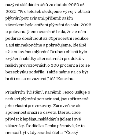
nazývá skládáním účtů za období 2020 až 
2025. “Pro letošek sledujeme vývoj v oblasti 
plýtvání potravinami, přičemž naším 
závazkem bylo snížení plýtvání do roku 2025 
o polovinu. Jsem nesmírně hrdá, že se nám 
podařilo dosáhnout až 80procentní redukce 
a ani tím nekončíme a pokračujeme, ideálně 
až k nulovému plýtvání. Druhou oblastí bylo 
zvýšení nabídky alternativních produktů v 
našich provozovnách o 300 procent a i to se 
bezezbytku podařilo. Takže máme na co být 
hrdí i na co navazovat,” těší Katarínu. 
Primárním “hřištěm”, na němž Tesco usiluje o 
redukci plýtvání potravinami, jsou přirozeně 
jeho vlastní provozovny. Zároveň se ale 
společnost snaží i o osvětu, kterou chce 
přivést k lepšímu nakládání s jídlem i své 
zákazníky. Ředitelka Teska přiznává, že to 
nemusí být vždy snadná úloha. “Český 