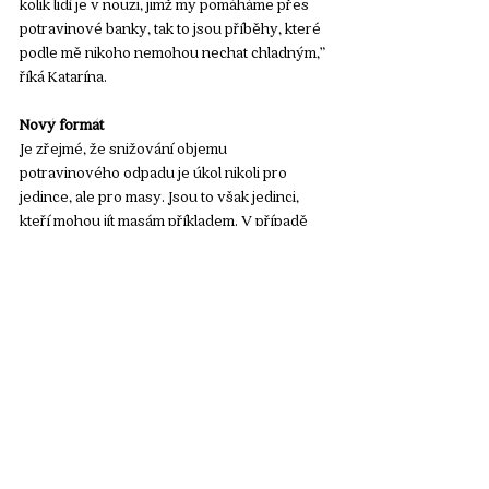
kolik lidí je v nouzi, jimž my pomáháme přes 
potravinové banky, tak to jsou příběhy, které 
podle mě nikoho nemohou nechat chladným,” 
říká Katarína. 
Nový formát
Je zřejmé, že snižování objemu 
potravinového odpadu je úkol nikoli pro 
jedince, ale pro masy. Jsou to však jedinci, 
kteří mohou jít masám příkladem. V případě 
Teska mají svůj titul Bojovníci proti plýtvání. 
“Bojovníci jsou naši hrdinové, skvělí 
zaměstnanci našich obchodů, kteří se svým 
nasazením zasazují o to, aby potraviny, které 
se dají zkonzumovat, končily v potravinových 
bankách nebo u neziskovek, které je 
distribuují dále. V dnešní době má nějakou 
dohodu s takovou organizací každá naše 
provozovna,” dodává manažerka. 
Ačkoli vliv Teska na emise skleníkových 