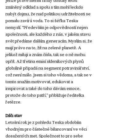
zmíněný odklad a spolu s tím mohl leckdo 
nabýt dojmu, že nad politikou udržitelnosti se 
pomalu zavírá voda. To si šéfka Teska 
nemyslí. “Především je odpovědností nejen 
společnosti, ale každého z nás, v jakém stavu 
svět předáme dalším generacím. Myslím si, že 
mají právo na to, žít na zelené planetě. A 
jelikož miluji a znám čísla, tak se o ně mohu 
opřít. Až třetina emisí skleníkových plynů 
globálně připadá na segment potravinářství, 
což není málo. Jsem si toho vědoma, a tak se v 
tomto snažím motivovat, edukovat a 
inspirovat a také do toho dávám emoce, 
protože do toho patří,” přibližuje ředitelka 
řetězce. 
Dílčí stav
Letošní rok je z pohledu Teska obdobím 
vhodným pro částečné bilancovaní ve věci 
dosažených met. Společnost to pro sebe 