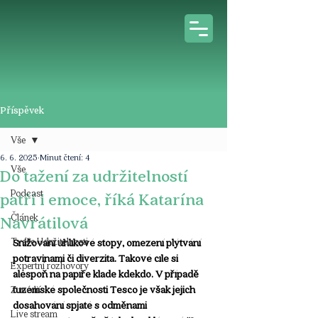
Příspěvek
Vše
6. 6. 2025
Minut čtení: 4
Vše
Do tažení za udržitelností
Podcast
patří i emoce, říká Katarína
Článek
Navrátilová
Tváře Udržitelnosti
Snižování uhlíkové stopy, omezení plýtvání 
potravinami či diverzita. Takové cíle si 
Expertní rozhovory
alespoň na papíře klade kdekdo. V případě 
tuzemské společnosti Tesco je však jejich 
Z médií
dosahování spjaté s odměnami 
Live stream