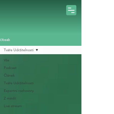
Obsah
Tváře Udržitelnosti
Vše
Podcast
Článek
Tváře Udržitelnosti
Expertní rozhovory
Z médií
Live stream