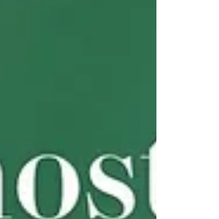
greenwashingu jednoduše říkat pravdu. Jak
byste vy