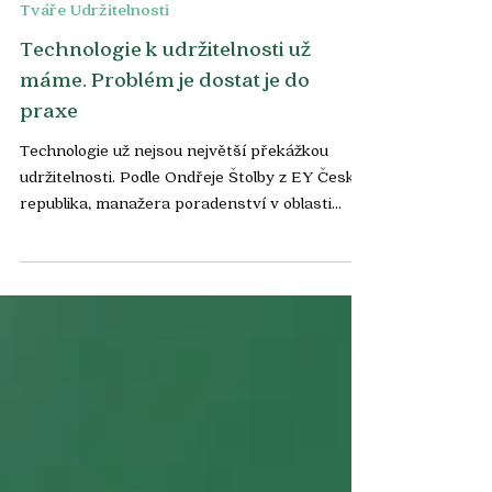
Tváře Udržitelnosti
Technologie k udržitelnosti už
máme. Problém je dostat je do
praxe
Technologie už nejsou největší překážkou
udržitelnosti. Podle Ondřeje Štolby z EY Česká
republika, manažera poradenství v oblasti
změny klimatu a udržitelnosti, ale firmy
nejčastěji narážejí jinde – neumějí dostat dobré
nápady z pilotních projektů do praxe a často
místo kvalitních dat stavějí na líbivém
marketingu. V rozhovoru vysvětluje, proč sběr
dat nezačíná u AI, ale u odpovědných lidí, a
proč je nejlepším receptem proti