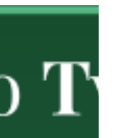
udržitelnosti upozorňují na další rozšířené
mýty a ukazují, že funkční udržitelnost
vyžaduje reálné škrtání emisí u zdroje, férovou
komunikaci bez greenwashingu a nabídku v
regálech, která je pro zákazníka jednoduchá a
přirozená. Jaký je podle vás největší mýtus o
udržitelnosti, kterému dnes firmy nebo
veřejnost stále věří