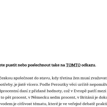
te pustit nebo poslechnout také na 
TOMTO
 odkazu.
 českou společnost do stavu, kdy třetina žen musí zvažovat
otřeby, je jistě vícero. Podle Peroutky věci určitě nepomáhá
1procentní daní z přidané hodnoty, což v Evropě patří mezi 
 to pět procent, v Německu sedm procent, v Británii je dok
odem je citlivost tématu, které je ve veřejné debatě prakt