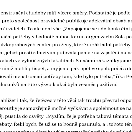
menstruační chudoby míří vícero směry. Podstatné je podle
, proto společnost pravidelně publikuje adekvátní obsah na
h či videích. To ale není vše. „Zapojujeme se i do konkrétní
uační potřeby v hodnotě milion korun organizacím Sola pom
 nízkoprahových center pro ženy, které si základní potřeb
ísni, jehož prostřednictvím putovala pomoc na zajištění men
kolách ve vyloučených lokalitách. S našimi zákazníky jsme t
ky nimž mohli přispět, a my jsme pak opět ve spolupráci s 
ovali menstruační potřeby tam, kde bylo potřeba,“ říká Pe
ákazníků na tuto výzvu k akci byla vesměs pozitivní.
ahlížet i tak, že řetězec v této věci tak trochu převzal odp
Peroutky je samozřejmě možné vyčkávat a spolehnout se na s
i pustila do osvěty. „Myslím, že je potřeba taková témata o
ebaty. Řekl bych, že už se to hodně posunulo, a i tohoto té
a samosprávy a distribuují menstruační potřeby do základn