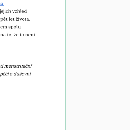
o 
jejich vzhled 
t let života. 
obem spolu 
 to, že to není 
oti menstruační 
péči o duševní 