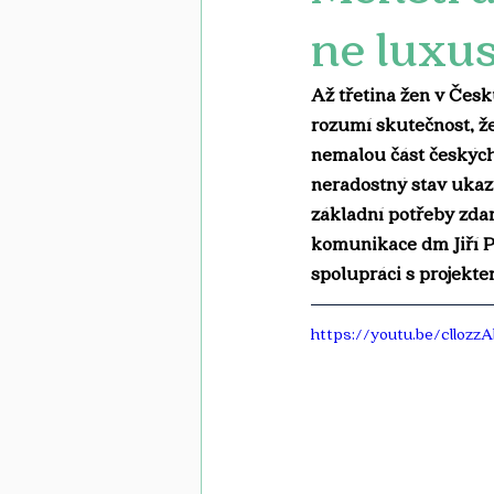
ne luxus
Až třetina žen v Čes
rozumí skutečnost, ž
nemalou část českých 
neradostný stav ukazu
základní potřeby zdar
komunikace dm Jiří Pe
spolupráci s projektem
https://youtu.be/cll