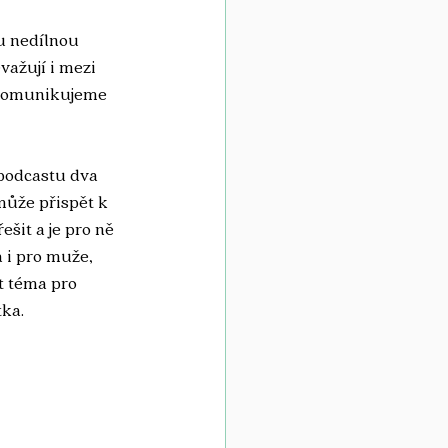
u nedílnou 
važují i mezi 
a komunikujeme 
 podcastu dva 
může přispět k 
šit a je pro ně 
 i pro muže, 
t téma pro 
ka. 