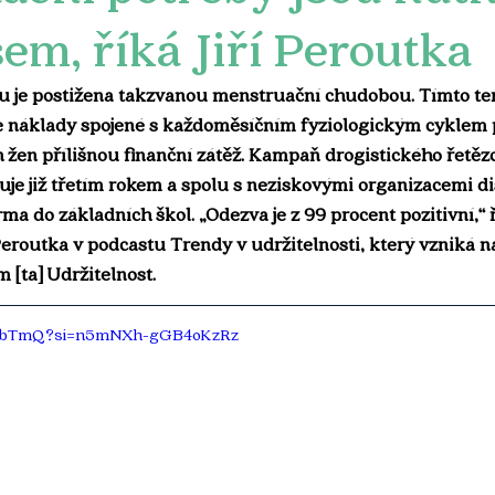
em, říká Jiří Peroutka
ku je postižena takzvanou menstruační chudobou. Tímto t
e náklady spojené s každoměsíčním fyziologickým cyklem p
žen přílišnou finanční zátěž. Kampaň drogistického řetěz
je již třetím rokem a spolu s neziskovými organizacemi dis
ma do základních škol. „Odezva je z 99 procent pozitivní,“
routka v podcastu Trendy v udržitelnosti, který vzniká n
 [ta] Udržitelnost.
ozzAbTmQ?si=n5mNXh-gGB4oKzRz