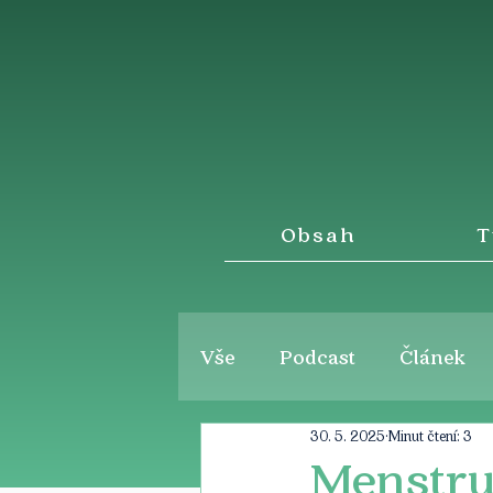
Obsah
T
Vše
Podcast
Článek
30. 5. 2025
Minut čtení: 3
Menstrua