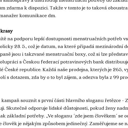
ům zdarma k dispozici. Takže v tomto je to taková oboustr
i manažer komunikace dm.
l krásy
ítě na podporu lepší dostupnosti menstruačních potřeb
 v
olicky 28. 5., což je datum, na které připadá mezinárodní d
paně jsou i takzvané menstruační boxy, což si lze představ
polupráci s Českou federací potravinových bank distribuu
lé České republice. Každá naše prodejna, kterých je 265, v
kolí s dotazem, zda by o to byl zájem, a odezva byla z 99 proc
kampaň souznít s první části hlavního sloganu řetězce - 
ji. Skutečně odporuje lidské důstojnosti, pokud ženy nad
 tak základní potřeby. „Ve sloganu ´zde jsem člověkem´ se o
 že člověk je nějakým způsobem jedinečný. Zaměřujeme se n