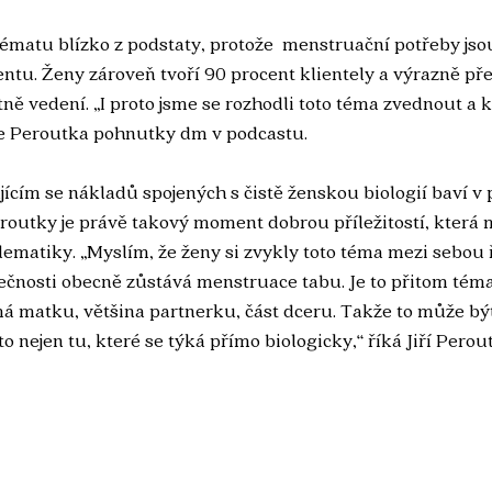
ématu blízko z podstaty, protože  menstruační potřeby jso
entu. Ženy zároveň tvoří 90 procent klientely a výrazně pře
ně vedení. „I proto jsme se rozhodli toto téma zvednout 
uje Peroutka pohnutky dm v podcastu.
jícím se nákladů spojených s čistě ženskou biologií baví v
routky je právě takový moment dobrou příležitostí, která 
lematiky. „Myslím, že ženy si zvykly toto téma mezi sebou ře
lečnosti obecně zůstává menstruace tabu. Je to přitom téma
á matku, většina partnerku, část dceru. Takže to může bý
o nejen tu, které se týká přímo biologicky,“ říká Jiří Perout