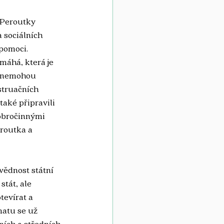
 Peroutky 
 sociálních 
 pomoci. 
áhá, která je 
y nemohou 
struačních 
aké připravili 
dobročinnými 
routka a 
ovědnost státní 
tát, ale 
tevírat a 
matu se už 
ích a středních 