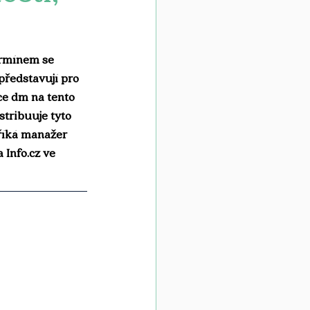
ermínem se 
ředstavují pro 
ce dm na tento 
tribuuje tyto 
 říká manažer 
a 
Info.cz
 ve 