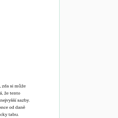
, zda si může 
, že tento 
nejvyšší sazby. 
once od daně 
icky tabu.