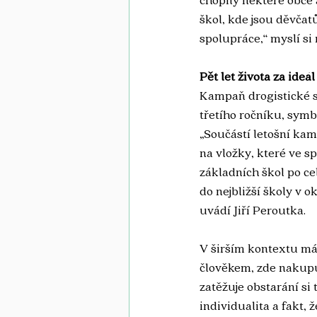
škol, kde jsou děvčat
spolupráce,“ myslí s
Pět let života za ideá
Kampaň drogistické s
třetího ročníku, symb
„Součástí letošní kam
na vložky, které ve s
základních škol po ce
do nejbližší školy v o
uvádí Jiří Peroutka. 
V širším kontextu má 
člověkem, zde nakupu
zatěžuje obstarání si
individualita a fakt,