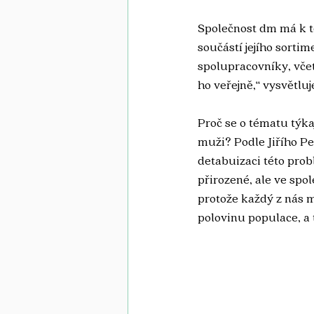
Společnost dm má k t
součástí jejího sortim
spolupracovníky, včet
ho veřejně,“ vysvětl
Proč se o tématu týka
muži? Podle Jiřího Pe
detabuizaci této prob
přirozené, ale ve spo
protože každý z nás m
polovinu populace, a t