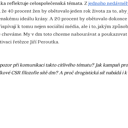
linka reflektuje celospolečenská témata. 
Z 
jednoho nedávnéh
 že 40 procent žen by obětovalo jeden rok života za to, aby 
nskému ideálu krásy. A 20 procent by obětovalo dokonce pě
Přispívají k tomu nejen sociální média, ale i to, jakým způs
 chováme. My v dm toto chceme nabourávat a poukazovat na
ivaci řetězce Jiří Peroutka.
t pozor při komunikaci takto citlivého tématu? Jak kampaň pr
ové CSR filozofie sítě dm? A proč drogistická síť nabádá i k 