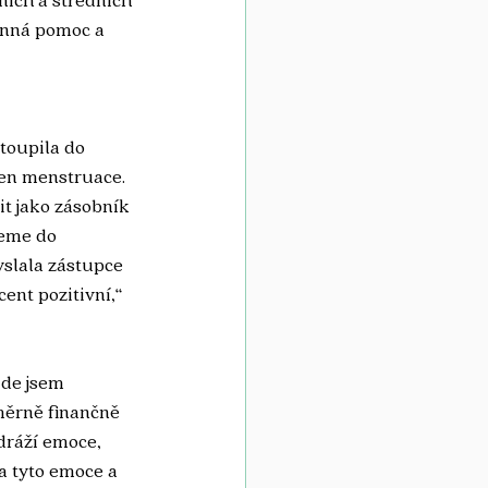
anná pomoc a 
stoupila do 
en 
menstruace. 
it jako zásobník 
jeme do 
yslala zástupce 
ent pozitivní,“ 
Zde jsem 
měrně finančně 
dráží emoce, 
a tyto emoce a 