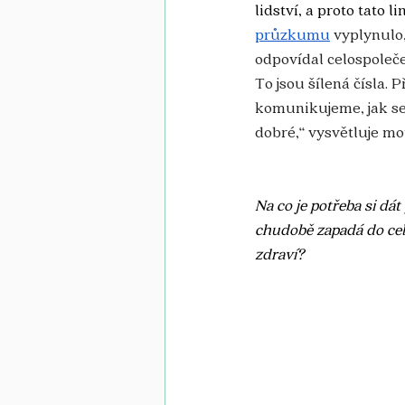
lidství, a proto tato 
průzkumu
 vyplynulo,
odpovídal celospoleče
To jsou šílená čísla. 
komunikujeme, jak se
dobré,“ vysvětluje mot
Na co je potřeba si dá
chudobě zapadá do celk
zdraví? 