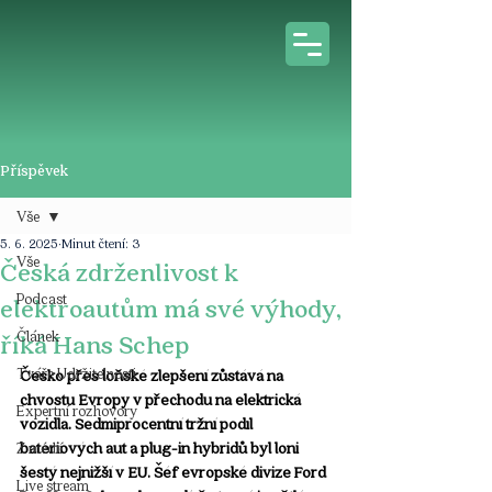
Příspěvek
Vše
5. 6. 2025
Minut čtení: 3
Vše
Česká zdrženlivost k
Podcast
elektroautům má své výhody,
Článek
říká Hans Schep
Tváře Udržitelnosti
Česko přes loňské zlepšení zůstává na 
chvostu Evropy v přechodu na elektrická 
Expertní rozhovory
vozidla. Sedmiprocentní tržní podíl 
bateriových aut a plug-in hybridů byl loni 
Z médií
šestý nejnižší v EU. Šéf evropské divize Ford 
Live stream