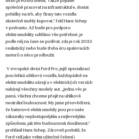
společně pracovat na infrastruktuře, dostat 
pobídky na trh, aby firmy tato vozidla 
skutečně mohly kupovat,“ řekl Hans Schep 
v podcastu. Až bude pro podporu 
elektromobility uděláno vše potřebné, je 
podle něj na čase se podívat, zda je rok 2035 
realistický nebo bude třeba éru spalovacích 
motorů o něco prodloužit.
 V evropské divizi Ford Pro, jejíž specializací 
jsou lehká užitková vozidla, každopádně na 
elektromobilitu sázejí a v elektrických verzích 
nabízejí všechny modely aut. „Jedna věc je 
jasná, všichni chceme přejít na uhlíkově 
neutrální budoucnost. My jsme přesvědčeni, 
že bateriové elektromobily jsou pro naše 
zákazníky nejdostupnějším a nejlevnějším 
způsobem, jak této budoucnosti dosáhnout,“ 
prohlásil Hans Schep. Zároveň podotkl, že 
Ford vidí jako velmi užitečné řešení i 