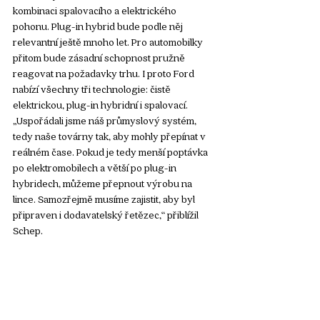
kombinaci spalovacího a elektrického 
pohonu. Plug-in hybrid bude podle něj 
relevantní ještě mnoho let. Pro automobilky 
přitom bude zásadní schopnost pružně 
reagovat na požadavky trhu. I proto Ford 
nabízí všechny tři technologie: čistě 
elektrickou, plug-in hybridní i spalovací. 
„Uspořádali jsme náš průmyslový systém, 
tedy naše továrny tak, aby mohly přepínat v 
reálném čase. Pokud je tedy menší poptávka 
po elektromobilech a větší po plug-in 
hybridech, můžeme přepnout výrobu na 
lince. Samozřejmě musíme zajistit, aby byl 
připraven i dodavatelský řetězec,“ přiblížil 
Schep.