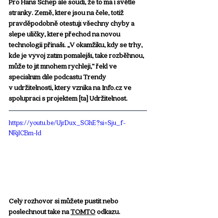
Pro Hans Schep ale soudí, že to má i světlé 
stránky. Země, které jsou na čele, totiž 
pravděpodobně otestují všechny chyby a 
slepé uličky, které přechod na novou 
technologii přináší. „V okamžiku, kdy se trhy, 
kde je vývoj zatím pomalejší, také rozběhnou, 
může to jít mnohem rychleji,“ řekl ve 
speciálním díle podcastu Trendy 
v udržitelnosti, který vzniká na 
Info.cz
 ve 
spolupráci s projektem [ta] Udržitelnost.
https://youtu.be/UjrDux_SGhE?si=Sju_f-
NRjICBm-Id
Celý rozhovor si můžete pustit nebo 
poslechnout také na 
TOMTO
 odkazu.