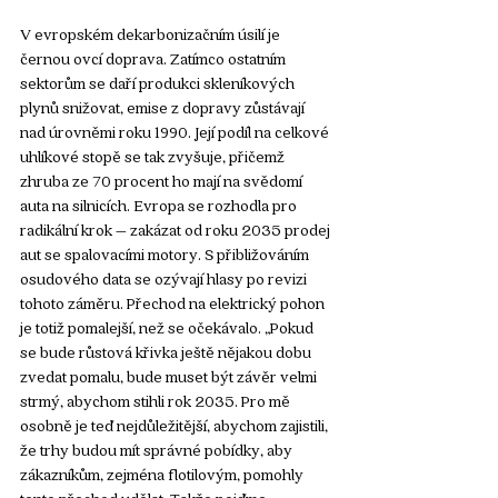
V evropském dekarbonizačním úsilí je 
černou ovcí doprava. Zatímco ostatním 
sektorům se daří produkci skleníkových 
plynů snižovat, emise z dopravy zůstávají 
nad úrovněmi roku 1990. Její podíl na celkové 
uhlíkové stopě se tak zvyšuje, přičemž 
zhruba ze 70 procent ho mají na svědomí 
auta na silnicích. Evropa se rozhodla pro 
radikální krok – zakázat od roku 2035 prodej 
aut se spalovacími motory. S přibližováním 
osudového data se ozývají hlasy po revizi 
tohoto záměru. Přechod na elektrický pohon 
je totiž pomalejší, než se očekávalo. „Pokud 
se bude růstová křivka ještě nějakou dobu 
zvedat pomalu, bude muset být závěr velmi 
strmý, abychom stihli rok 2035. Pro mě 
osobně je teď nejdůležitější, abychom zajistili, 
že trhy budou mít správné pobídky, aby 
zákazníkům, zejména flotilovým, pomohly 
tento přechod udělat. Takže pojďme 