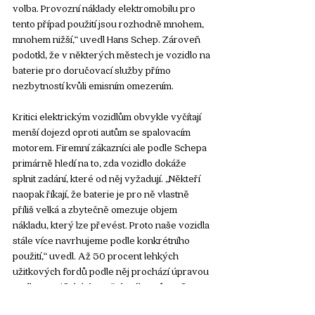
volba. Provozní náklady elektromobilu pro 
tento případ použití jsou rozhodně mnohem, 
mnohem nižší,“ uvedl Hans Schep. Zároveň 
podotkl, že v některých městech je vozidlo na 
baterie pro doručovací služby přímo 
nezbytností kvůli emisním omezením. 
Kritici elektrickým vozidlům obvykle vyčítají 
menší dojezd oproti autům se spalovacím 
motorem. Firemní zákazníci ale podle Schepa 
primárně hledí na to, zda vozidlo dokáže 
splnit zadání, které od něj vyžadují. „Někteří 
naopak říkají, že baterie je pro ně vlastně 
příliš velká a zbytečně omezuje objem 
nákladu, který lze převést. Proto naše vozidla 
stále více navrhujeme podle konkrétního 
použití,“ uvedl. Až 50 procent lehkých 
užitkových fordů podle něj prochází úpravou 
podle specifických potřeb zákazníka a firma 
spolupracuje přibližně s dvěma sty partnery, 