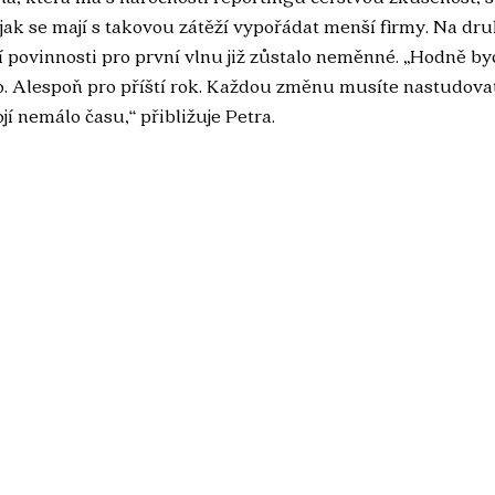
jak se mají s takovou zátěží vypořádat menší firmy. Na dr
í povinnosti pro první vlnu již zůstalo neměnné. „Hodně byc
o. Alespoň pro příští rok. Každou změnu musíte nastudovat,
ojí nemálo času,“ přibližuje Petra. 