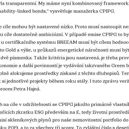
yla transparentní. My máme nyní kombinovaný framework 
nability-linked bonds,“ vysvětluje manažerka CPIPG.
že cíle mohou být nastavené nízko. Proto musí nastoupit nez
ou cíle dostatečně ambiciózní. V případě emise CPIPG to by
a u certifikačního systému BREEAM musí být cílem hodnoc
 to Gold a výše, u průkazů energetické náročnosti musí být
dvě písmenka. Takže kritéria jsou nastavená, je třeba prováz
axonomie a další povinností je vydávání takzvaného Green 
plně alokujeme prostředky získané z těchto dluhopisů. Ten
si jednotlivé projekty během roku stály. I tuto zprávu verifi
proces Petra Hajná.
 na cíle v udržitelnosti se CPIPG jakožto primárně vlastník
ořících zkratku ESG především na E, tedy životní prostředí
emisí skleníkových plynů pro naše nemovitostní portfolio d
ku 2019, a to za všechny tři scopy. To zvláštní číslo s dese