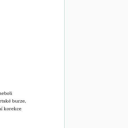
neboli 
rtské burze, 
ní korekce 