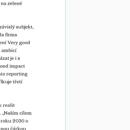
na zelené 
ávislý subjekt, 
la firma 
ení Very good 
 ambicí 
at je i s 
bond impact 
to reporting 
kuje třetí 
 realit 
. „Naším cílem 
o roku 2030 o 
tinou čárkou 