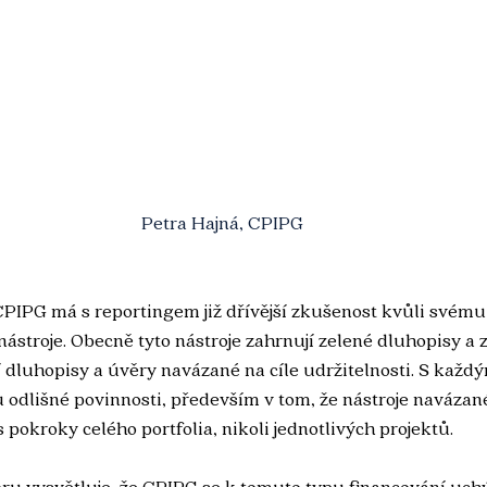
Petra Hajná, CPIPG
CPIPG má s reportingem již dřívější zkušenost kvůli svému
nástroje. Obecně tyto nástroje zahrnují zelené dluhopisy a 
dluhopisy a úvěry navázané na cíle udržitelnosti. S každý
u odlišné povinnosti, především v tom, že nástroje navázané
s pokroky celého portfolia, nikoli jednotlivých projektů. 
ru vysvětluje, že CPIPG se k tomuto typu financování uchýl