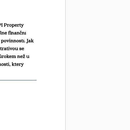
I Property 
né finanční 
 povinností. Jak 
trativou se 
 úrokem než u 
osti, který 