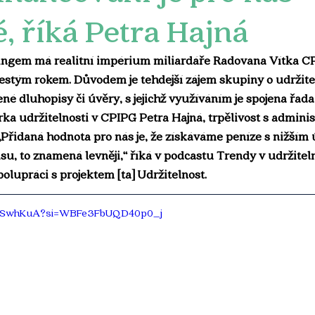
, říká Petra Hajná
ingem má realitní impérium miliardáře Radovana Vítka CP
estým rokem. Důvodem je tehdejší zájem skupiny o udržitel
lené dluhopisy či úvěry, s jejichž využíváním je spojena řada
ka udržitelnosti v CPIPG Petra Hajná, trpělivost s adminis
„Přidaná hodnota pro nás je, že získáváme peníze s nižším
u, to znamená levněji,“ říká v podcastu Trendy v udržiteln
polupráci s projektem [ta] Udržitelnost. 
tVSwhKuA?si=WBFe3FbUQD40p0_j