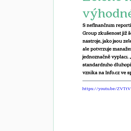
výhodné
S nefinančním report
Group zkušenost již š
nástroje, jako jsou ze
ale potvrzuje manažer
jednoznačně vyplácí. 
standardního dluhopis
vzniká na 
Info.cz
 ve s
https://youtu.be/ZVT