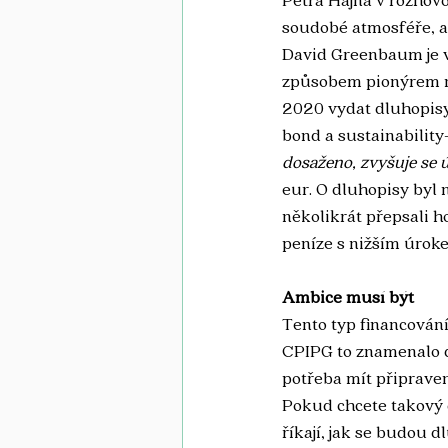
soudobé atmosféře, al
David Greenbaum je v
způsobem pionýrem na
2020 vydat dluhopisy 
bond a sustainability
dosaženo, zvyšuje se ú
eur. O dluhopisy byl n
několikrát přepsali h
peníze s nižším úroke
Ambice musí být
Tento typ financování 
CPIPG to znamenalo d
potřeba mít připrave
Pokud chcete takový d
říkají, jak se budou d