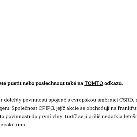
te pustit nebo poslechnout také na 
TOMTO
 odkazu.
or dolehly povinnosti spojené s evropskou směrnicí CSRD, 
em. Společnost CPIPG, jejíž akcie se obchodují na frankfu
o povinností do první vlny, tudíž se jí příliš nedotkla letoš
ropské unie. 