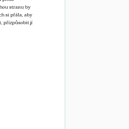
uhou stranu by 
h si přála, aby 
 přizpůsobit jí 