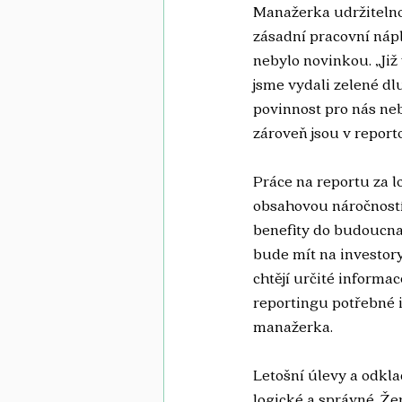
Manažerka udržitelnos
zásadní pracovní nápl
nebylo novinkou. „Již
jsme vydali zelené dl
povinnost pro nás neb
zároveň jsou v report
Práce na reportu za l
obsahovou náročností.
benefity do budoucna.
bude mít na investory
chtějí určité informa
reportingu potřebné in
manažerka. 
Letošní úlevy a odkl
logické a správné. Že