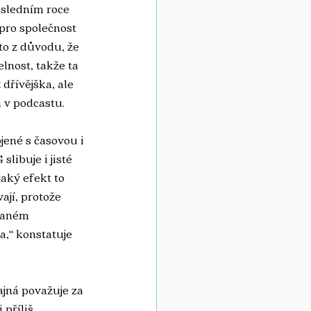
osledním roce 
pro společnost 
to z důvodu, že 
lnost, takže ta 
dřívějška, ale 
 v podcastu.
jené s časovou i 
libuje i jisté 
aký efekt to 
jí, protože 
vaném 
a,“ konstatuje 
jná považuje za 
příliš 