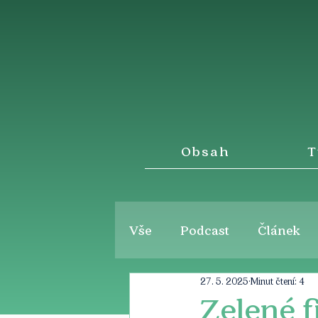
Obsah
T
Vše
Podcast
Článek
27. 5. 2025
Minut čtení: 4
Zelené f