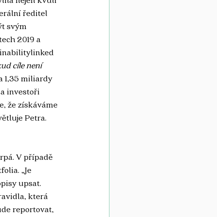
rální ředitel 
ýt svým 
tech 2019 a 
nabilitylinked 
ud cíle není 
a 1,35 miliardy 
a investoři 
je, že získáváme 
ětluje Petra.
erpá. V případě 
lia. „Je 
pisy upsat. 
avidla, která 
ude reportovat, 