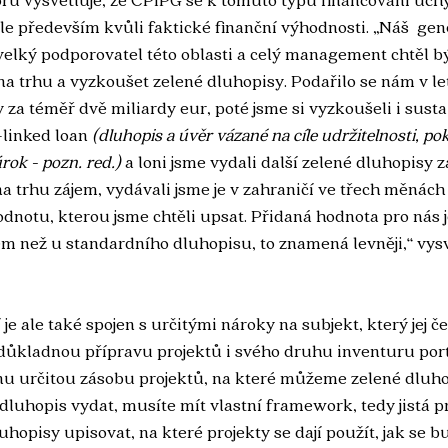
e především kvůli faktické finanční výhodnosti. „Náš  gene
elký podporovatel této oblasti a celý management chtěl b
 trhu a vyzkoušet zelené dluhopisy. Podařilo se nám v le
za téměř dvě miliardy eur, poté jsme si vyzkoušeli i sustai
-linked loan 
(dluhopis a úvěr vázané na cíle udržitelnosti, pok
rok - pozn. red.)
 a loni jsme vydali další zelené dluhopisy z
a trhu zájem, vydávali jsme je v zahraničí ve třech měnách 
odnotu, kterou jsme chtěli upsat. Přidaná hodnota pro nás 
m než u standardního dluhopisu, to znamená levněji,“ vysv
je ale také spojen s určitými nároky na subjekt, který jej č
ůkladnou přípravu projektů i svého druhu inventuru portfo
nu určitou zásobu projektů, na které můžeme zelené dluho
luhopis vydat, musíte mít vlastní framework, tedy jistá pr
luhopisy upisovat, na které projekty se dají použít, jak se b