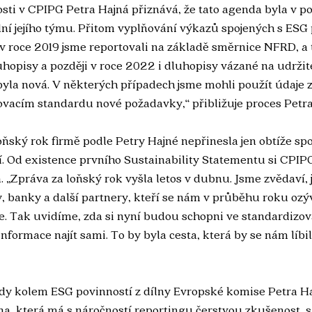
ti v CPIPG Petra Hajná přiznává, že tato agenda byla v p
ní jejího týmu. Přitom vyplňování výkazů spojených s ESG 
 v roce 2019 jsme reportovali na základě směrnice NFRD, a 
uhopisy a později v roce 2022 i dluhopisy vázané na udržite
yla nová. V některých případech jsme mohli použít údaje z 
ovacím standardu nové požadavky,“ přibližuje proces Petra
oňský rok firmě podle Petry Hajné nepřinesla jen obtíže spo
 Od existence prvního Sustainability Statementu si CPIPG s
 „Zpráva za loňský rok vyšla letos v dubnu. Jsme zvědaví, j
, banky a další partnery, kteří se nám v průběhu roku ozýva
ce. Tak uvidíme, zda si nyní budou schopni ve standardizo
formace najít sami. To by byla cesta, která by se nám líbil
ady kolem ESG povinností z dílny Evropské komise Petra Ha
na, která má s náročností reportingu čerstvou zkušenost, si 