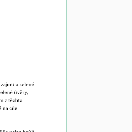
 zájmu o zelené 
zelené úvěry, 
m z těchto 
 na cíle 
ila nejen kvůli 