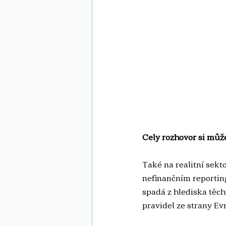
Celý rozhovor si může
Také na realitní sekt
nefinančním reporting
spadá z hlediska těcht
pravidel ze strany Ev