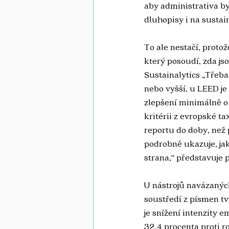
aby administrativa b
dluhopisy i na sustai
To ale nestačí, proto
který posoudí, zda js
Sustainalytics „Třeb
nebo vyšší, u LEED je
zlepšení minimálně o 
kritérii z evropské t
reportu do doby, než 
podrobně ukazuje, jak 
strana,“ představuje 
U nástrojů navázaných
soustředí z písmen tv
je snížení intenzity 
32,4 procenta proti ro