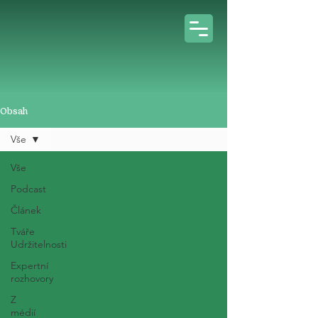
Obsah
Vše
Vše
Podcast
Článek
Tváře
Udržitelnosti
Expertní
rozhovory
Z
médií