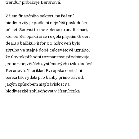
trendu,“ přibližuje Beranová.
Zájem finančního sektoru na řešení 
biodiverzity je podle ní největší posledních 
pět let. Souvisí to i se zelenou transformací, 
kterou Evropská unie rozjela přijetím Green 
dealu a balíčku Fit for 55. Zároveň bylo 
zhruba ve stejné době celosvětově uznáno, 
že úbytek přírodní rozmanitosti představuje 
jedno z největších systémových rizik, dodává 
Beranová. Například Evropská centrální 
banka tak vydala pro banky přímo návod, 
jakým způsobem mají závislost na 
biodiverzitě zohledňovat v řízení rizika.