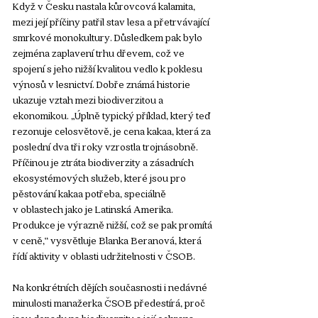
Když v Česku nastala kůrovcová kalamita, 
mezi její příčiny patřil stav lesa a přetrvávající 
smrkové monokultury. Důsledkem pak bylo 
zejména zaplavení trhu dřevem, což ve 
spojení s jeho nižší kvalitou vedlo k poklesu 
výnosů v lesnictví. Dobře známá historie 
ukazuje vztah mezi biodiverzitou a 
ekonomikou. „Úplně typický příklad, který teď 
rezonuje celosvětově, je cena kakaa, která za 
poslední dva tři roky vzrostla trojnásobně. 
Příčinou je ztráta biodiverzity a zásadních 
ekosystémových služeb, které jsou pro 
pěstování kakaa potřeba, speciálně 
v oblastech jako je Latinská Amerika. 
Produkce je výrazně nižší, což se pak promítá 
v ceně,“ vysvětluje Blanka Beranová, která 
řídí aktivity v oblasti udržitelnosti v ČSOB.
Na konkrétních dějích současnosti i nedávné 
minulosti manažerka ČSOB předestírá, proč 
jsou dopady na biodiverzitu a její ochrana 