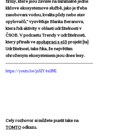
firmy, které jsou závislé na minimálně jedné 
klíčové ekosystémové službě, jako je třeba 
zásobování vodou, kvalita půdy nebo stav 
opylovačů,“ vysvětluje Blanka Beranová, 
která řídí aktivity v oblasti udržitelnosti v 
ČSOB. V podcastu Trendy v udržitelnosti, 
který přináší ve 
spolupráci s e15
 projekt [ta] 
Udržitelnost, také říká, že největším 
ohroženým ekosystémem jsou dnes lesy.
https://youtu.be/jsXIY4s1INE
Celý rozhovor si můžete pustit také na 
TOMTO
 odkazu.