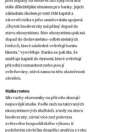
stále důležitějším tématem pro banky. Jejich 
základním úkolem je totiž řídit kapitál a 
zároveň rizika s jeho umisťováním spojená. 
„Úbytek biodiverzity má přímý dopad do 
stavu ekosystému. Stav ekosystému pak má 
dopad do dodavatelsko-odběratelských 
řetězců, které následně ovlivňují bonitu 
klienta,“ vysvětluje. Banka se pak tím, že 
směřuje kapitál do činností, které ovlivňují 
přírodní rozmanitost nebo jsou jí 
ovlivňovány, stává sama na této skutečnosti 
závislou.
Rizika rostou
Sílu vazby ekonomiky na přírodu ukazují i 
nejnovější studie. Podle nich na takzvaných 
ekosystémových službách, a tedy na stavu 
biodiverzity, závisí více než polovina 
světového hospodářského výkonu. K 
podobným závěrům dospěla i analýza z roku 