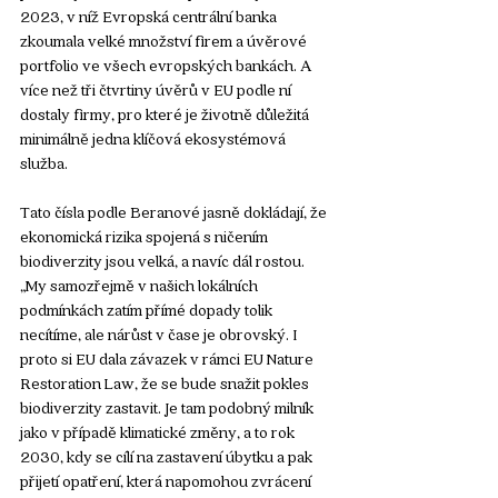
2023, v níž Evropská centrální banka 
zkoumala velké množství firem a úvěrové 
portfolio ve všech evropských bankách. A 
více než tři čtvrtiny úvěrů v EU podle ní 
dostaly firmy, pro které je životně důležitá 
minimálně jedna klíčová ekosystémová 
služba.
Tato čísla podle Beranové jasně dokládají, že 
ekonomická rizika spojená s ničením 
biodiverzity jsou velká, a navíc dál rostou. 
„My samozřejmě v našich lokálních 
podmínkách zatím přímé dopady tolik 
necítíme, ale nárůst v čase je obrovský. I 
proto si EU dala závazek v rámci EU Nature 
Restoration Law, že se bude snažit pokles 
biodiverzity zastavit. Je tam podobný milník 
jako v případě klimatické změny, a to rok 
2030, kdy se cílí na zastavení úbytku a pak 
přijetí opatření, která napomohou zvrácení 