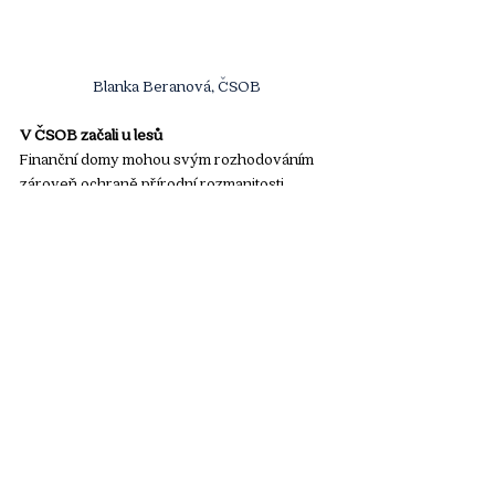
Blanka Beranová, ČSOB
V ČSOB začali u lesů
Finanční domy mohou svým rozhodováním 
zároveň ochraně přírodní rozmanitosti 
prospívat. V ČSOB začali u lesů. „Ty jsou 
dnes největším ohroženým ekosystémem, 
speciálně v Jižní Americe a Asii, kde jejich 
mizení způsobuje obrovský úbytek 
biodiverzity – jak živočichů, tak rostlin,“ říká 
Beranová s tím, že to má za následek erozi 
půdy, zavedení invazních druhů nebo 
rozšíření škůdců. 
Banka proto nastavila politiku, která zajišťuje, 
že kapitál nebude směřovat do činností 
podporujících nebo způsobujících 
odlesňování. Propisování ochrany 