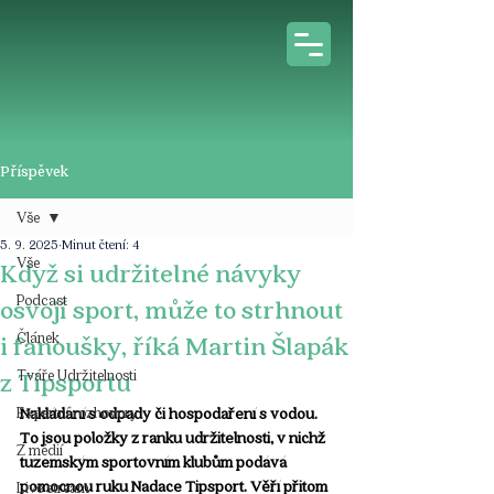
Příspěvek
Vše
5. 9. 2025
Minut čtení: 4
Vše
Když si udržitelné návyky
Podcast
osvojí sport, může to strhnout
Článek
i fanoušky, říká Martin Šlapák
Tváře Udržitelnosti
z Tipsportu
Expertní rozhovory
Nakládání s odpady či hospodaření s vodou. 
To jsou položky z ranku udržitelnosti, v nichž 
Z médií
tuzemským sportovním klubům podává 
pomocnou ruku Nadace Tipsport. Věří přitom 
Live stream