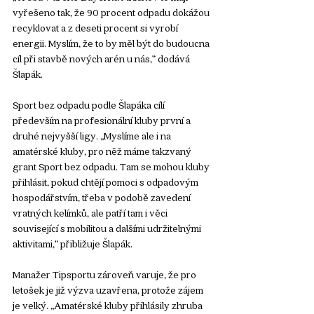
vyřešeno tak, že 90 procent odpadu dokážou 
recyklovat a z deseti procent si vyrobí 
energii. Myslím, že to by měl být do budoucna 
cíl při stavbě nových arén u nás,” dodává 
Šlapák.
Sport bez odpadu podle Šlapáka cílí 
především na profesionální kluby první a 
druhé nejvyšší ligy. „Myslíme ale i na 
amatérské kluby, pro něž máme takzvaný 
grant Sport bez odpadu. Tam se mohou kluby 
přihlásit, pokud chtějí pomoci s odpadovým 
hospodářstvím, třeba v podobě zavedení 
vratných kelímků, ale patří tam i věci 
související s mobilitou a dalšími udržitelnými 
aktivitami,” přibližuje Šlapák. 
Manažer Tipsportu zároveň varuje, že pro 
letošek je již výzva uzavřena, protože zájem 
je velký. „Amatérské kluby přihlásily zhruba 