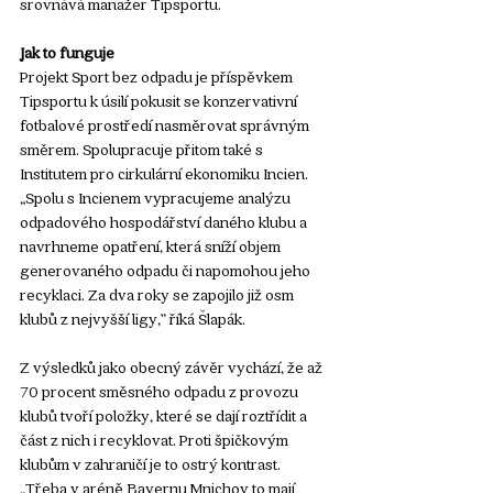
srovnává manažer Tipsportu. 
Jak to funguje
Projekt Sport bez odpadu je příspěvkem 
Tipsportu k úsilí pokusit se konzervativní 
fotbalové prostředí nasměrovat správným 
směrem. Spolupracuje přitom také s 
Institutem pro cirkulární ekonomiku Incien. 
„Spolu s Incienem vypracujeme analýzu 
odpadového hospodářství daného klubu a 
navrhneme opatření, která sníží objem 
generovaného odpadu či napomohou jeho 
recyklaci. Za dva roky se zapojilo již osm 
klubů z nejvyšší ligy,” říká Šlapák.
Z výsledků jako obecný závěr vychází, že až 
70 procent směsného odpadu z provozu 
klubů tvoří položky, které se dají roztřídit a 
část z nich i recyklovat. Proti špičkovým 
klubům v zahraničí je to ostrý kontrast. 
„Třeba v aréně Bayernu Mnichov to mají 