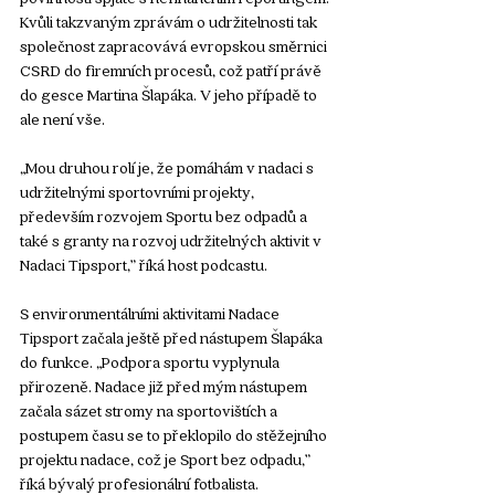
Kvůli takzvaným zprávám o udržitelnosti tak 
společnost zapracovává evropskou směrnici 
CSRD do firemních procesů, což patří právě 
do gesce Martina Šlapáka. V jeho případě to 
ale není vše. 
„Mou druhou rolí je, že pomáhám v nadaci s 
udržitelnými sportovními projekty, 
především rozvojem Sportu bez odpadů a 
také s granty na rozvoj udržitelných aktivit v 
Nadaci Tipsport,” říká host podcastu. 
S environmentálními aktivitami Nadace 
Tipsport začala ještě před nástupem Šlapáka 
do funkce. „Podpora sportu vyplynula 
přirozeně. Nadace již před mým nástupem 
začala sázet stromy na sportovištích a 
postupem času se to překlopilo do stěžejního 
projektu nadace, což je Sport bez odpadu,” 
říká bývalý profesionální fotbalista. 