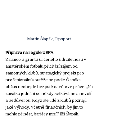
Martin Šlapák, Tipsport 
Příprava na regule UEFA
Zatímco u grantu určeného udržitelnosti v 
amatérském fotbalu přichází zájem od 
samotných klubů, strategický projekt pro 
profesionální soutěže se podle Šlapáka 
občas neobejde bez jisté osvětové práce. „Na 
začátku jednání se někdy setkáváme s nevolí 
a nedůvěrou. Když ale lidé z klubů poznají, 
jaké výhody, včetně finančních, by jim to 
mohlo přinést, bariéry mizí,” líčí Šlapák.  
Svým způsobem tak projekt Sport bez 
odpadu může na některé kluby zafungovat 