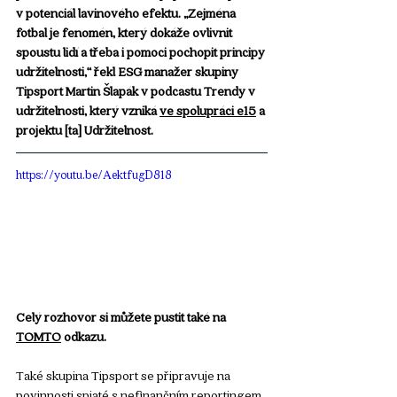
v potenciál lavinového efektu. „Zejména 
fotbal je fenomén, který dokáže ovlivnit 
spoustu lidí a třeba i pomoci pochopit principy 
udržitelnosti,“ řekl ESG manažer skupiny 
Tipsport Martin Šlapák v podcastu Trendy v 
udržitelnosti, který vzniká 
ve spolupráci e15
 a 
projektu [ta] Udržitelnost. 
https://youtu.be/AektfugD818
Celý rozhovor si můžete pustit také na 
TOMTO
 odkazu.
Také skupina Tipsport se připravuje na 
povinnosti spjaté s nefinančním reportingem. 