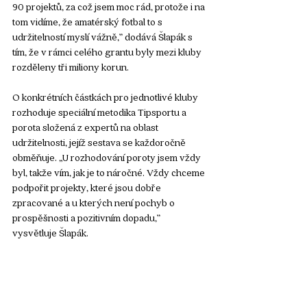
90 projektů, za což jsem moc rád, protože i na 
tom vidíme, že amatérský fotbal to s 
udržitelností myslí vážně,” dodává Šlapák s 
tím, že v rámci celého grantu byly mezi kluby 
rozděleny tři miliony korun. 
O konkrétních částkách pro jednotlivé kluby 
rozhoduje speciální metodika Tipsportu a 
porota složená z expertů na oblast 
udržitelnosti, jejíž sestava se každoročně 
obměňuje. „U rozhodování poroty jsem vždy 
byl, takže vím, jak je to náročné. Vždy chceme 
podpořit projekty, které jsou dobře 
zpracované a u kterých není pochyb o 
prospěšnosti a pozitivním dopadu,” 
vysvětluje Šlapák.