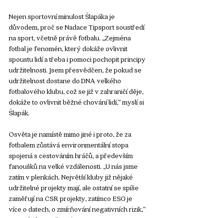
Nejen sportovní minulost Šlapáka je 
důvodem, proč se Nadace Tipsport soustředí 
na sport, včetně právě fotbalu. „Zejména 
fotbal je fenomén, který dokáže ovlivnit 
spoustu lidí a třeba i pomoci pochopit principy 
udržitelnosti. Jsem přesvědčen, že pokud se 
udržitelnost dostane do DNA velkého 
fotbalového klubu, což se již v zahraničí děje, 
dokáže to ovlivnit běžné chování lidí,” myslí si 
Šlapák.
Osvěta je namístě mimo jiné i proto, že za 
fotbalem zůstává environmentální stopa 
spojená s cestováním hráčů, a především 
fanoušků na velké vzdálenosti. „U nás jsme 
zatím v plenkách. Největší kluby již nějaké 
udržitelné projekty mají, ale ostatní se spíše 
zaměřují na CSR projekty, zatímco ESG je 
více o datech, o zmírňování negativních rizik,” 