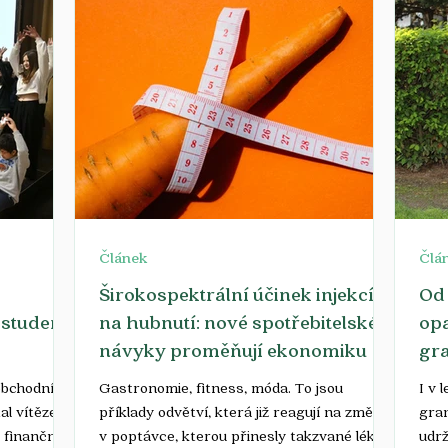
ve hře jsou statisícové finanční odměny i
d na nové
odso
možnost postoupit do evropského finále v
ný a
svou o
Bruselu. Do soutěže se mohou zapojit mikro,
právy
zaří
malé a střední podniky i start-upy
a
stř
podnikající v České republice do 250
ad na
této
zaměstnanců, jejichž byznys stojí na
principech udržitelnosti. Projekty posoud
Článek
Člá
Širokospektrální účinek injekcí
Od 
 studenti
na hubnutí: nové spotřebitelské
opa
návyky proměňují ekonomiku
gra
obchodní
Gastronomie, fitness, móda. To jsou
I v 
al vítězem
příklady odvětví, která již reagují na změnu
gra
 finanční
v poptávce, kterou přinesly takzvané léky
udrž