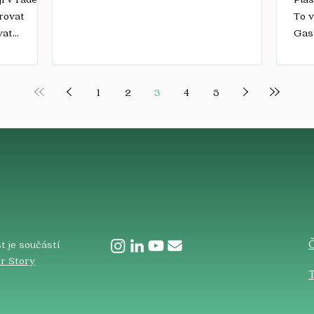
firmy, ale i poradci a oborové asociace. Ani
rovat
To v
zástupci tohoto segmentu se ale
vat
Gast
neshodnou, zda změna pravidel uprostřed
zaci
celé
hry znamená zásadní problém, nebo jen
ářské
roce
drobnou korekci. Vyplynulo to z debaty,
možn
1
2
3
4
5
kterou v rámci Euro Business Breakfast
j a
nepo
vedli Lukáš Ferkl, Marie Zemanová a Jenda
apitálu.
post
Perla. Lukáš Ferkl je předseda správní rady
Euro
pohodlno
sdružení Climate Sustainability Leaders a
lohu
zjis
managing
a jejího
na p
.
polo
nými
​
t je součástí
r Story
T