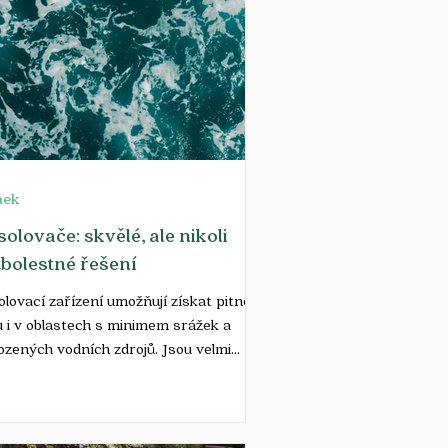
nek
olovače: skvělé, ale nikoli
bolestné řešení
lovací zařízení umožňují získat pitnou
 i v oblastech s minimem srážek a
ozených vodních zdrojů. Jsou velmi
rým řešením především pro bohatší
y, které si mohou dovolit vysokou
teční investici i jejich relativně drahý
oz. Jako každá technologie však mají i