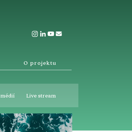
O projektu
 médií
Live stream