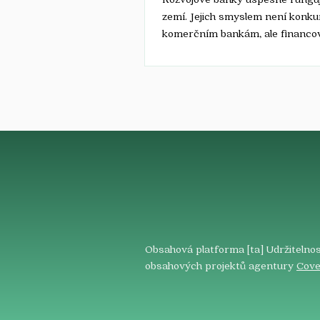
zemí. Jejich smyslem není konku
komerčním bankám, ale financo
projekty, které napomáhají reali
strategických investic a hospod
politiky státu, podporují inovace,
infrastrukturu a udržitelný rozvo
umožňují mobilizaci soukromého k
Tak v rámci loňské listopadové 
Business Breakfast představil ú
Národní rozvojové banky předsed
představenstva Tomáš Nidetzký
„Standardními a praxí osvědče
finančn
Obsahová platforma [ta] Udržitelnos
obsahových projektů agentury
Cove