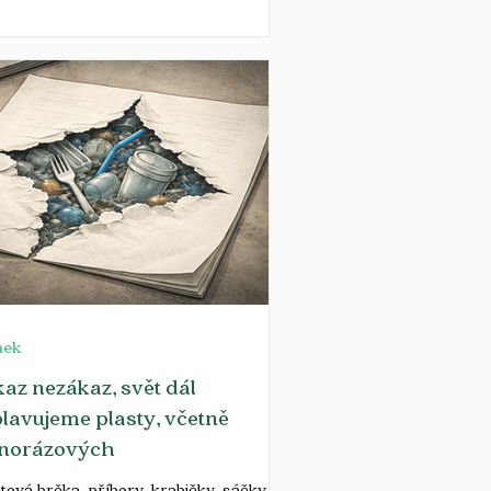
olí letiště. V rámci své ESG strategie
uhodobě podporuje environmentální
ekty, protihluková opatření i iniciativy
ních obcí a neziskových organizací,
emž na tyto projekty rozdělí desítky
onů korun. Informace vycházejí z
ové zprávy Letiště Praha. Již začátkem
a vyhlásilo Letiště Praha čtvrté kolo
tového programu Biodiverzita.
nek
az nezákaz, svět dál
lavujeme plasty, včetně
dnorázových
tová brčka, příbory, krabičky, sáčky…