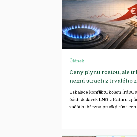
Článek
Ceny plynu rostou, ale t
nemá strach z trvalého 
Eskalace konfliktu kolem Íránu 
části dodávek LNG z Kataru způs
začátku března prudký růst cen
evropském trhu. Během několika
velkoobchodní ceny vzrostly až 
%. Podle analytiků se však zatí
že by se tento výkyv promítl do 