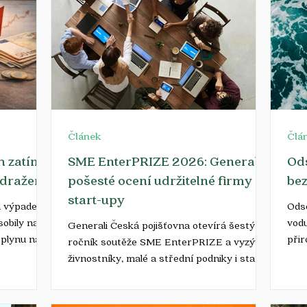
Článek
Člá
rh zatím
SME EnterPRIZE 2026: Generali
Ods
zdražení
pošesté ocení udržitelné firmy a
bez
start-upy
a výpadek
Odso
obily na
vodu
Generali Česká pojišťovna otevírá šestý
 plynu na
přir
ročník soutěže SME EnterPRIZE a vyzývá
 dní
dob
živnostníky, malé a střední podniky i start-
o zhruba 67
stát
upy, aby představily své udržitelné
m neočekává,
počá
projekty. Jak uvádí ve své tiskové zprávě,
trvalého
prov