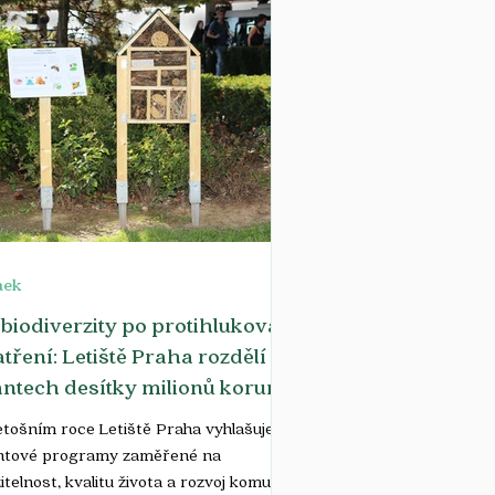
lovače vedle zjevných přínosů také
dvrácenou stranu. Budování těchto
zení se nejvíce daří v suchých
edomořských oblastech. Premiantem v
 branži je dlouhodobě Izrael. Na mořské
nek
biodiverzity po protihluková
tření: Letiště Praha rozdělí na
ntech desítky milionů korun
letošním roce Letiště Praha vyhlašuje
ntové programy zaměřené na
itelnost, kvalitu života a rozvoj komunit