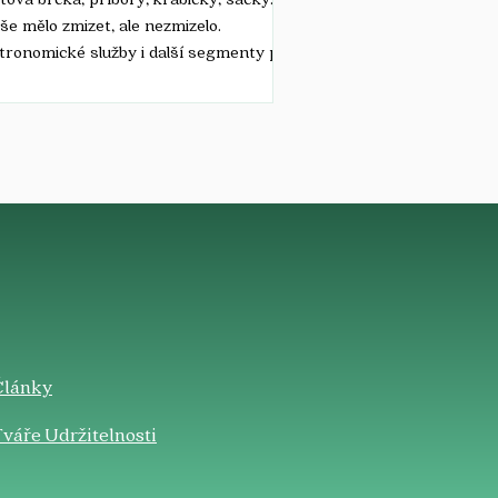
še mělo zmizet, ale nezmizelo.
ronomické služby i další segmenty po
 Evropě je stále používají, ačkoli byly v
 2021 zakázány a oficiálně vyřazeny z
osti využití v Evropské unii. Na vině je
vedená legislativa, absence kontrol a
ihů, silná fosilní lobby a také lidská
st a hloupost. Když evropští politici
tili, že 85 procent odpadu vyplaveného
obřeží EU tvoří plasty – z nichž téměř
vina js
Články
váře Udržitelnosti