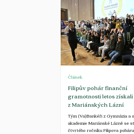
zdražení pro domácnosti – dopa
smlouvy by měl být spíše omeze
krátkodobý, vyplývá z tiskové z
společnosti Arete. Ceny plynu n
evropském trhu rostou, ale dop
domácnosti bude
Článek
Filipův pohár finanční
gramotnosti letos získali
z Mariánských Lázní
Tým (Va)Bankéři z Gymnázia a 
akademie Mariánské Lázně se st
čtvrtého ročníku Filipova poháru