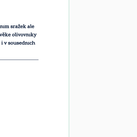
áním srážek ale 
věké olivovníky 
í i v sousedních 