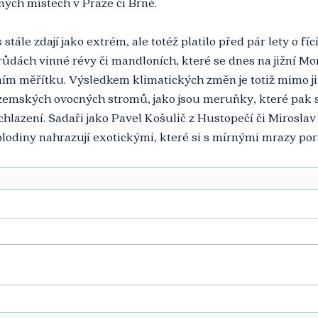
ných místech v Praze či Brně.
tále zdají jako extrém, ale totéž platilo před pár lety o fící
růdách vinné révy či mandloních, které se dnes na jižní Mor
ím měřítku. Výsledkem klimatických změn je totiž mimo j
uzemských ovocných stromů, jako jsou meruňky, které pak s
chlazení. Sadaři jako Pavel Košulič z Hustopečí či Miroslav
 plodiny nahrazují exotickými, které si s mírnými mrazy pora