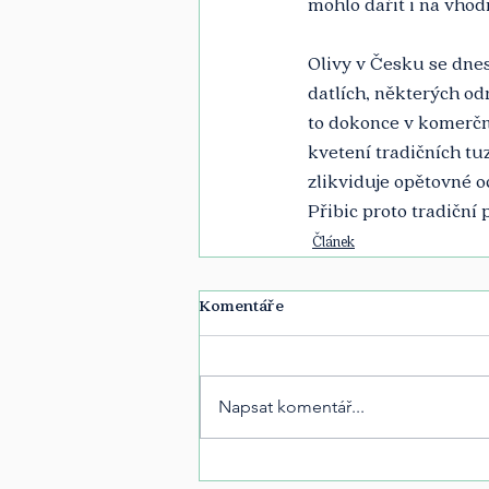
mohlo dařit i na vhod
Olivy v Česku se dnes s
datlích, některých od
to dokonce v komerčn
kvetení tradičních t
zlikviduje opětovné o
Přibic proto tradiční
Článek
Komentáře
Napsat komentář...