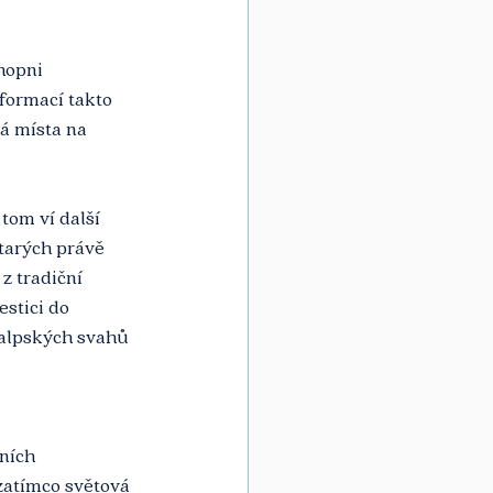
hopni 
formací takto 
á místa na 
tom ví další 
tarých právě 
z tradiční 
stici do 
 alpských svahů 
ních 
zatímco světová 