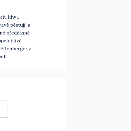
ch, kiwi, 
avě pěstují, a 
iné předčasné 
polehlivě 
 Effenberger z 
dí. 