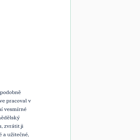
 podobně 
ve pracoval v 
í vesmírné 
mědělský 
zvrátit ji 
 a užitečné, 