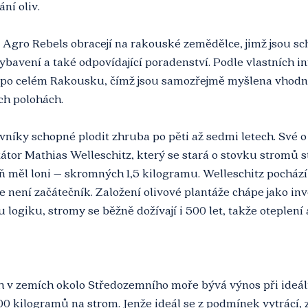
ní oliv.
 Agro Rebels obracejí na rakouské zemědělce, jimž jsou sc
bavení a také odpovídající poradenství. Podle vlastních in
je po celém Rakousku, čímž jsou samozřejmě myšlena vhodn
ích polohách.
vníky schopné plodit zhruba po pěti až sedmi letech. Své o 
tor Mathias Welleschitz, který se stará o stovku stromů s
eň měl loni – skromných 1,5 kilogramu. Welleschitz pochází 
e není začátečník. Založení olivové plantáže chápe jako inve
logiku, stromy se běžně dožívají i 500 let, takže oteplení
ch v zemích okolo Středozemního moře bývá výnos při ideál
0 kilogramů na strom. Jenže ideál se z podmínek vytrácí, 