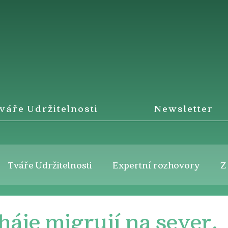
váře Udržitelnosti
Newsletter
Tváře Udržitelnosti
Expertní rozhovory
Z
háje migrují na sever.