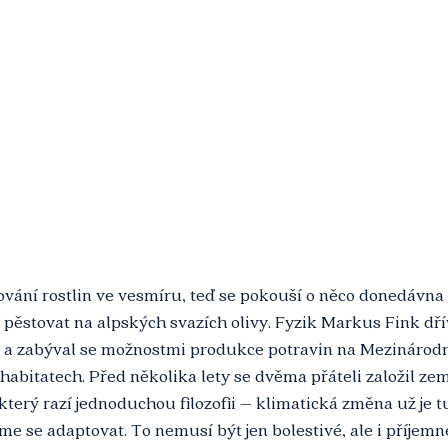
ování rostlin ve vesmíru, teď se pokouší o něco donedávna
pěstovat na alpských svazích olivy. Fyzik Markus Fink dří
 zabýval se možnostmi produkce potravin na Mezinárodn
 habitatech. Před několika lety se dvěma přáteli založil ze
terý razí jednoduchou filozofii – klimatická změna už je tu, 
se adaptovat. To nemusí být jen bolestivé, ale i příjemné