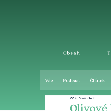
Obsah
T
Vše
Podcast
Článek
22. 5.
Minut čtení: 3
Olivové 