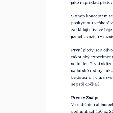
jako například pěstová
S tímto konceptem se
poskytnout veškeré vy
zakládají olivové há
jižních svazích v nižš
První plody jsou olivo
rakouský experimentá
sedm let. První skliz
sadařské rodiny, takž
budoucna. To má svou 
se jistě dočkají.
První v Zaalpí
V tradičních oblaste
podmínkách 150 až 20