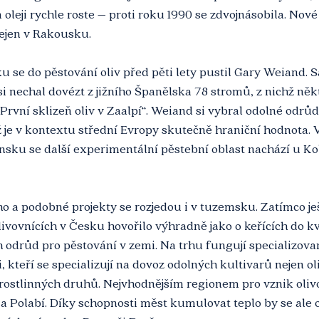
oleji rychle roste – proti roku 1990 se zdvojnásobila. Nové
nejen v Rakousku.
se do pěstování oliv před pěti lety pustil Gary Weiand. 
 nechal dovézt z jižního Španělska 78 stromů, z nichž někt
 „První sklizeň oliv v Zaalpí“. Weiand si vybral odolné odrů
 je v kontextu střední Evropy skutečně hraniční hodnota. V
ensku se další experimentální pěstební oblast nachází u K
o a podobné projekty se rozjedou i v tuzemsku. Zatímco je
ivovnících v Česku hovořilo výhradně jako o keřících do kv
 odrůd pro pěstování v zemi. Na trhu fungují specializovan
 kteří se specializují na dovoz odolných kultivarů nejen oli
rostlinných druhů. Nejvhodnějším regionem pro vznik oliv
 a Polabí. Díky schopnosti měst kumulovat teplo by se ale