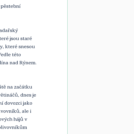
 pěstební 
Sadařský 
eré jsou staré 
dy, které snesou 
edle této 
olína nad Rýnem.
ště na začátku 
ětináčů, dnes je 
í dovozci jako 
vovníků, ale i 
ových hájů v 
 olivovníkům 