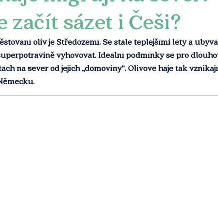
 začít sázet i Češi?
ěstování oliv je Středozemí. Se stále teplejšími léty a ubýv
 superpotravině vyhovovat. Ideální podmínky se pro dlouho
litách na sever od jejich „domoviny“. Olivové háje tak vznikaj
Německu. 