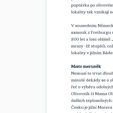
poptávka po olivovém 
lokality tak vznikají 
V sousedním Německu 
samouk z Freiburgu si
200 let a loni ohlásil
mrazy -12 stupňů, což
lokality v jižním Bád
Místo meruněk
Nemusí to trvat dlouh
minulé dekády se o ol
řeč o výběru odolných
Olivovník či Mama Oli,
dalších teplomilných 
Česku je jižní Morava