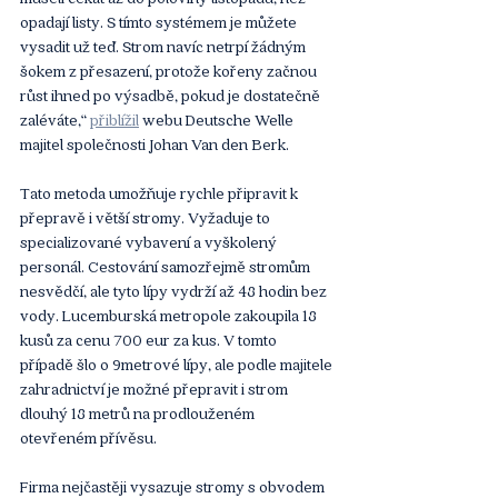
opadají listy. S tímto systémem je můžete 
vysadit už teď. Strom navíc netrpí žádným 
šokem z přesazení, protože kořeny začnou 
růst ihned po výsadbě, pokud je dostatečně 
zaléváte,“ 
přiblížil
 webu Deutsche Welle 
majitel společnosti Johan Van den Berk.
Tato metoda umožňuje rychle připravit k 
přepravě i větší stromy. Vyžaduje to 
specializované vybavení a vyškolený 
personál. Cestování samozřejmě stromům 
nesvědčí, ale tyto lípy vydrží až 48 hodin bez 
vody. Lucemburská metropole zakoupila 18 
kusů za cenu 700 eur za kus. V tomto 
případě šlo o 9metrové lípy, ale podle majitele 
zahradnictví je možné přepravit i strom 
dlouhý 18 metrů na prodlouženém 
otevřeném přívěsu.
Firma nejčastěji vysazuje stromy s obvodem 