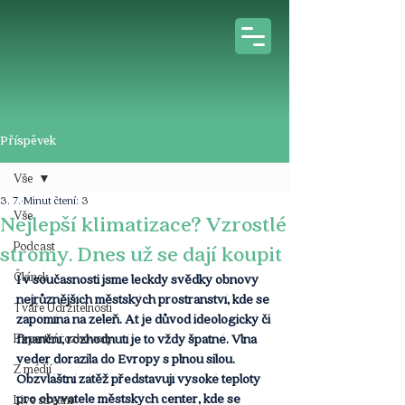
Příspěvek
Vše
3. 7.
Minut čtení: 3
Vše
Nejlepší klimatizace? Vzrostlé
Podcast
stromy. Dnes už se dají koupit
Článek
I v současnosti jsme leckdy svědky obnovy 
nejrůznějších městských prostranství, kde se 
Tváře Udržitelnosti
zapomíná na zeleň. Ať je důvod ideologický či 
Expertní rozhovory
finanční, rozhodnutí je to vždy špatné. Vlna 
veder dorazila do Evropy s plnou silou. 
Z médií
Obzvláštní zátěž představují vysoké teploty 
pro obyvatele městských center, kde se 
Live stream