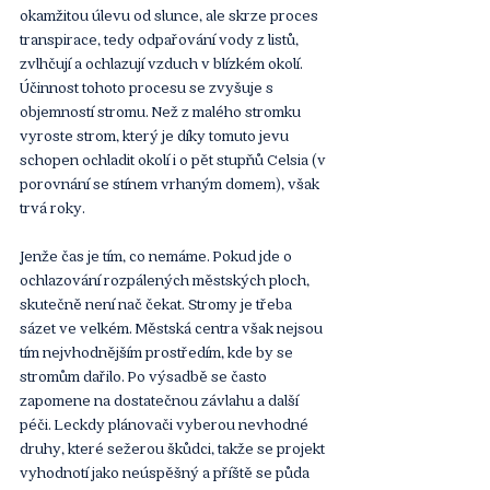
okamžitou úlevu od slunce, ale skrze proces 
transpirace, tedy odpařování vody z listů, 
zvlhčují a ochlazují vzduch v blízkém okolí. 
Účinnost tohoto procesu se zvyšuje s 
objemností stromu. Než z malého stromku 
vyroste strom, který je díky tomuto jevu 
schopen ochladit okolí i o pět stupňů Celsia (v 
porovnání se stínem vrhaným domem), však 
trvá roky.
Jenže čas je tím, co nemáme. Pokud jde o 
ochlazování rozpálených městských ploch, 
skutečně není nač čekat. Stromy je třeba 
sázet ve velkém. Městská centra však nejsou 
tím nejvhodnějším prostředím, kde by se 
stromům dařilo. Po výsadbě se často 
zapomene na dostatečnou závlahu a další 
péči. Leckdy plánovači vyberou nevhodné 
druhy, které sežerou škůdci, takže se projekt 
vyhodnotí jako neúspěšný a příště se půda 