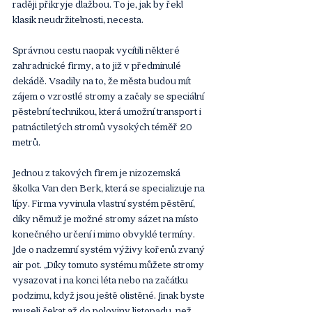
raději přikryje dlažbou. To je, jak by řekl 
klasik neudržitelnosti, necesta.
Správnou cestu naopak vycítili některé 
zahradnické firmy, a to již v předminulé 
dekádě. Vsadily na to, že města budou mít 
zájem o vzrostlé stromy a začaly se speciální 
pěstební technikou, která umožní transport i 
patnáctiletých stromů vysokých téměř 20 
metrů.
Jednou z takových firem je nizozemská 
školka Van den Berk, která se specializuje na 
lípy. Firma vyvinula vlastní systém pěstění, 
díky němuž je možné stromy sázet na místo 
konečného určení i mimo obvyklé termíny. 
Jde o nadzemní systém výživy kořenů zvaný 
air pot. „Díky tomuto systému můžete stromy 
vysazovat i na konci léta nebo na začátku 
podzimu, když jsou ještě olistěné. Jinak byste 
museli čekat až do poloviny listopadu, než 