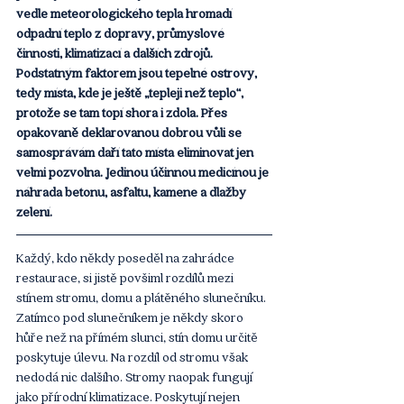
vedle meteorologického tepla hromadí 
odpadní teplo z dopravy, průmyslové 
činnosti, klimatizací a dalších zdrojů. 
Podstatným faktorem jsou tepelné ostrovy, 
tedy místa, kde je ještě „tepleji než teplo“, 
protože se tam topí shora i zdola. Přes 
opakovaně deklarovanou dobrou vůli se 
samosprávám daří tato místa eliminovat jen 
velmi pozvolna. Jedinou účinnou medicínou je 
náhrada betonu, asfaltu, kamene a dlažby 
zelení.
Každý, kdo někdy poseděl na zahrádce 
restaurace, si jistě povšiml rozdílů mezi 
stínem stromu, domu a plátěného slunečníku. 
Zatímco pod slunečníkem je někdy skoro 
hůře než na přímém slunci, stín domu určitě 
poskytuje úlevu. Na rozdíl od stromu však 
nedodá nic dalšího. Stromy naopak fungují 
jako přírodní klimatizace. Poskytují nejen 