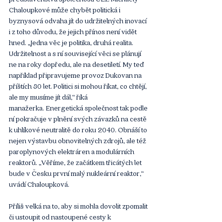
Chaloupkové může chybět politická i 
byznysová odvaha jít do udržitelných inovací 
i z toho důvodu, že jejich přínos není vidět 
hned. „Jedna věc je politika, druhá realita. 
Udržitelnost a s ní související věci se plánují 
ne na roky dopředu, ale na desetiletí. My teď 
například připravujeme provoz Dukovan na 
příštích 80 let. Politici si mohou říkat, co chtějí, 
ale my musíme jít dál,“ říká 
manažerka. Energetická společnost tak podle 
ní pokračuje v plnění svých závazků na cestě 
k uhlíkové neutralitě do roku 2040. Obnáší to 
nejen výstavbu obnovitelných zdrojů, ale též 
paroplynových elektráren a modulárních 
reaktorů. „Věříme, že začátkem třicátých let 
bude v Česku první malý nukleární reaktor,“ 
uvádí Chaloupková.
Příliš velká na to, aby si mohla dovolit zpomalit 
či ustoupit od nastoupené cesty k 