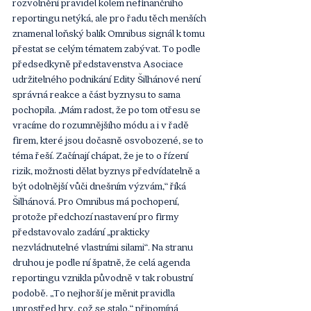
rozvolnění pravidel kolem nefinančního 
reportingu netýká, ale pro řadu těch menších 
znamenal loňský balík Omnibus signál k tomu 
přestat se celým tématem zabývat. To podle 
předsedkyně představenstva Asociace 
udržitelného podnikání Edity Šilhánové není 
správná reakce a část byznysu to sama 
pochopila. „Mám radost, že po tom otřesu se 
vracíme do rozumnějšího módu a i v řadě 
firem, které jsou dočasně osvobozené, se to 
téma řeší. Začínají chápat, že je to o řízení 
rizik, možnosti dělat byznys předvídatelně a 
být odolnější vůči dnešním výzvám,“ říká 
Šilhánová. Pro Omnibus má pochopení, 
protože předchozí nastavení pro firmy 
představovalo zadání „prakticky 
nezvládnutelné vlastními silami“. Na stranu 
druhou je podle ní špatně, že celá agenda 
reportingu vznikla původně v tak robustní 
podobě. „To nejhorší je měnit pravidla 
uprostřed hry, což se stalo,“ připomíná 