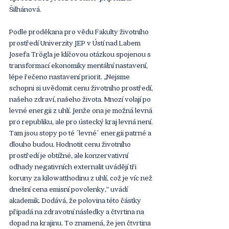
Šilhánová.
Podle proděkana pro vědu Fakulty životního 
prostředí Univerzity JEP v Ústí nad Labem 
Josefa Trögla je klíčovou otázkou spojenou s 
transformací ekonomiky mentální nastavení, 
lépe řečeno nastavení priorit. „Nejsme 
schopni si uvědomit cenu životního prostředí, 
našeho zdraví, našeho života. Mnozí volají po 
levné energii z uhlí. Jenže ona je možná levná 
pro republiku, ale pro ústecký kraj levná není. 
Tam jsou stopy po té ´levné´ energii patrné a 
dlouho budou. Hodnotit cenu životního 
prostředí je obtížné, ale konzervativní 
odhady negativních externalit uvádějí tři 
koruny za kilowatthodinu z uhlí, což je víc než 
dnešní cena emisní povolenky,“ uvádí 
akademik. Dodává, že polovina této částky 
připadá na zdravotní následky a čtvrtina na 
dopad na krajinu. To znamená, že jen čtvrtina 