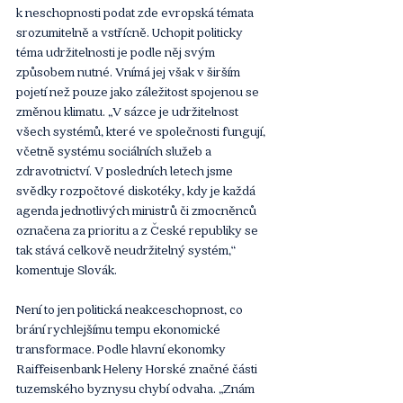
k neschopnosti podat zde evropská témata 
srozumitelně a vstřícně. Uchopit politicky 
téma udržitelnosti je podle něj svým 
způsobem nutné. Vnímá jej však v širším 
pojetí než pouze jako záležitost spojenou se 
změnou klimatu. „V sázce je udržitelnost 
všech systémů, které ve společnosti fungují, 
včetně systému sociálních služeb a 
zdravotnictví. V posledních letech jsme 
svědky rozpočtové diskotéky, kdy je každá 
agenda jednotlivých ministrů či zmocněnců 
označena za prioritu a z České republiky se 
tak stává celkově neudržitelný systém,“ 
komentuje Slovák.
Není to jen politická neakceschopnost, co 
brání rychlejšímu tempu ekonomické 
transformace. Podle hlavní ekonomky 
Raiffeisenbank Heleny Horské značné části 
tuzemského byznysu chybí odvaha. „Znám 