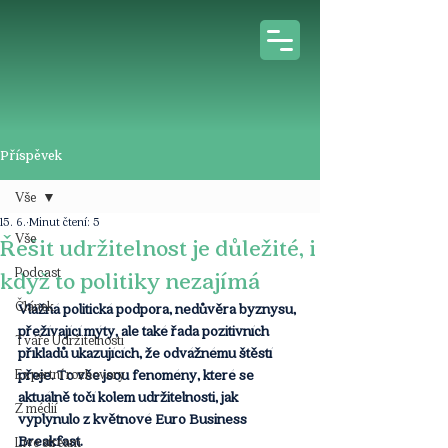
Příspěvek
Vše
15. 6.
Minut čtení: 5
Vše
Řešit udržitelnost je důležité, i
Podcast
když to politiky nezajímá
Článek
Vlažná politická podpora, nedůvěra byznysu, 
přežívající mýty, ale také řada pozitivních 
Tváře Udržitelnosti
příkladů ukazujících, že odvážnému štěstí 
Expertní rozhovory
přeje. To vše jsou fenomény, které se 
aktuálně točí kolem udržitelnosti, jak 
Z médií
vyplynulo z květnové Euro Business 
Breakfast.
Live stream