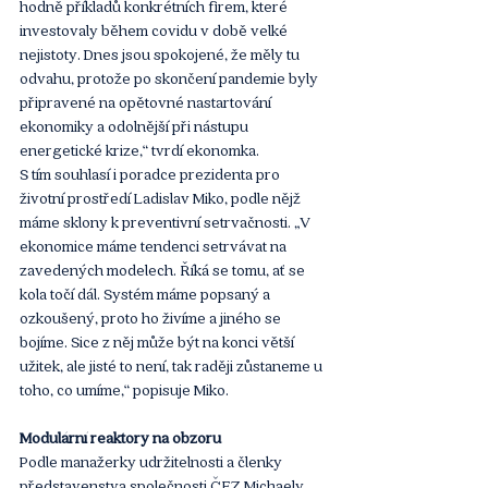
hodně příkladů konkrétních firem, které 
investovaly během covidu v době velké 
nejistoty. Dnes jsou spokojené, že měly tu 
odvahu, protože po skončení pandemie byly 
připravené na opětovné nastartování 
ekonomiky a odolnější při nástupu 
energetické krize,“ tvrdí ekonomka.
S tím souhlasí i poradce prezidenta pro 
životní prostředí Ladislav Miko, podle nějž 
máme sklony k preventivní setrvačnosti. „V 
ekonomice máme tendenci setrvávat na 
zavedených modelech. Říká se tomu, ať se 
kola točí dál. Systém máme popsaný a 
ozkoušený, proto ho živíme a jiného se 
bojíme. Sice z něj může být na konci větší 
užitek, ale jisté to není, tak raději zůstaneme u 
toho, co umíme,“ popisuje Miko.
Modulární reaktory na obzoru
Podle manažerky udržitelnosti a členky 
představenstva společnosti ČEZ Michaely 