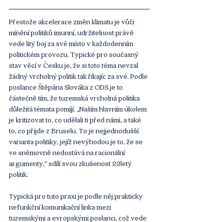
Přestože akcelerace změn klimatu je vůči 
mínění politiků imunní, udržitelnost právě 
vede litý boj za své místo v každodenním 
politickém provozu. Typické pro současný 
stav věcí v Česku je, že si toto téma nevzal 
žádný vrcholný politik tak říkajíc za své. Podle 
poslance Štěpána Slováka z ODS je to 
částečně tím, že tuzemská vrcholná politika 
důležitá témata pomíjí. „Naším hlavním úkolem 
je kritizovat to, co udělali ti před námi, a také 
to, co přijde z Bruselu. To je nejjednodušší 
varianta politiky, jejíž nevýhodou je to, že se 
ve sněmovně nedostává na racionální 
argumenty,“ sdílí svou zkušenost 28letý 
politik.
Typická pro tuto praxi je podle něj prakticky 
nefunkční komunikační linka mezi 
tuzemskými a evropskými poslanci, což vede 