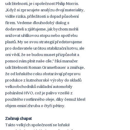
udržitelnosti, je i společnost Philip Morris. 
„Když si zpracujete analýzu dvojí materiality, 
vidíte rizika, příležitosti a dopad působení 
firem. Vedeme dlouhodobý dialog s 
dodavateli a zjišťujeme, jak bychom mohli 
snižovat uhlíkovou stopu nebo spotřebu 
plastů. My se svou strategií představujeme 
pro dodavatele určitou stabilizační kotvu, ale 
oni vědí, že se budou muset přizpůsobit a 
pomoci nám plnit naše cíle,“ říká manažer 
udržitelnosti Roman Grametbauer a zmiňuje, 
že od loňského roku obstarávají přepravu 
produkce z kutnohorské výroby do skladů 
velkoobchodníků nákladní automobily 
poháněné HVO, což je palivo vzešlé z 
použitého rostlinného oleje, díky čemuž klesl 
objem emisí zhruba o čtyři pětiny.
Začínají chápat
Takto velkých společností se loňské 