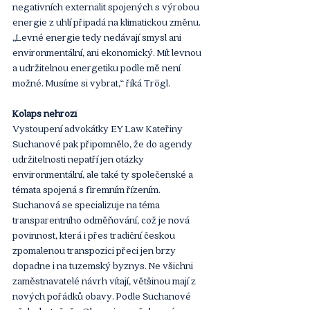
negativních externalit spojených s výrobou 
energie z uhlí připadá na klimatickou změnu. 
„Levné energie tedy nedávají smysl ani 
environmentální, ani ekonomický. Mít levnou 
a udržitelnou energetiku podle mě není 
možné. Musíme si vybrat,“ říká Trögl.
Kolaps nehrozí
Vystoupení advokátky EY Law Kateřiny 
Suchanové pak připomnělo, že do agendy 
udržitelnosti nepatří jen otázky 
environmentální, ale také ty společenské a 
témata spojená s firemním řízením. 
Suchanová se specializuje na téma 
transparentního odměňování, což je nová 
povinnost, která i přes tradiční českou 
zpomalenou transpozici přeci jen brzy 
dopadne i na tuzemský byznys. Ne všichni 
zaměstnavatelé návrh vítají, většinou mají z 
nových pořádků obavy. Podle Suchanové 