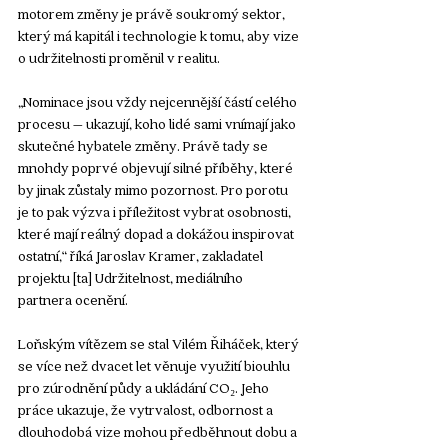
motorem změny je právě soukromý sektor, 
který má kapitál i technologie k tomu, aby vize 
o udržitelnosti proměnil v realitu. 
„Nominace jsou vždy nejcennější částí celého 
procesu – ukazují, koho lidé sami vnímají jako 
skutečné hybatele změny. Právě tady se 
mnohdy poprvé objevují silné příběhy, které 
by jinak zůstaly mimo pozornost. Pro porotu 
je to pak výzva i příležitost vybrat osobnosti, 
které mají reálný dopad a dokážou inspirovat 
ostatní,“ říká Jaroslav Kramer, zakladatel 
projektu [ta] Udržitelnost, mediálního 
partnera ocenění.
Loňským vítězem se stal Vilém Řiháček, který 
se více než dvacet let věnuje využití biouhlu 
pro zúrodnění půdy a ukládání CO₂. Jeho 
práce ukazuje, že vytrvalost, odbornost a 
dlouhodobá vize mohou předběhnout dobu a 