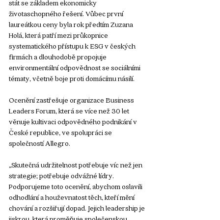
stát se základem ekonomicky 
životaschopného řešení. Vůbec první 
laureátkou ceny byla rok předtím Zuzana 
Holá, která patří mezi průkopnice 
systematického přístupu k ESG v českých 
firmách a dlouhodobě propojuje 
environmentální odpovědnost se sociálními 
tématy, včetně boje proti domácímu násilí.
Ocenění zastřešuje organizace Business 
Leaders Forum, která se více než 30 let 
věnuje kultivaci odpovědného podnikání v 
České republice, ve spolupráci se 
společností Allegro. 
„Skutečná udržitelnost potřebuje víc než jen 
strategie; potřebuje odvážné lídry. 
Podporujeme toto ocenění, abychom oslavili 
odhodlání a houževnatost těch, kteří mění 
chování a rozšiřují dopad. Jejich leadership je 
jiskrou, která proměňuje společenskou 