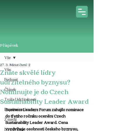
Příspěvek
Vše
27. 3.
Minut čtení: 2
Vše
Znáte skvělé lídry
Podcast
udržitelného byznysu?
Článek
Nominujte je do Czech
Tváře Udržitelnosti
Sustainability Leader Award
Expertní rozhovory
Business Leaders Forum zahájilo nominace 
do třetího ročníku ocenění Czech 
Z médií
Sustainability Leader Award. Cena 
vyzdvihuje osobnosti českého byznysu, 
Live stream