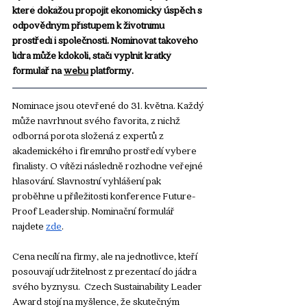
které dokážou propojit ekonomický úspěch s 
odpovědným přístupem k životnímu 
prostředí i společnosti. Nominovat takového 
lídra může kdokoli, stačí vyplnit krátký 
formulář na 
webu
 platformy. 
Nominace jsou otevřené do 31. května. Každý 
může navrhnout svého favorita, z nichž 
odborná porota složená z expertů z 
akademického i firemního prostředí vybere 
finalisty. O vítězi následně rozhodne veřejné 
hlasování. Slavnostní vyhlášení pak 
proběhne u příležitosti konference Future-
Proof Leadership. Nominační formulář 
najdete 
zde
.
Cena necílí na firmy, ale na jednotlivce, kteří 
posouvají udržitelnost z prezentací do jádra 
svého byznysu.  Czech Sustainability Leader 
Award stojí na myšlence, že skutečným 