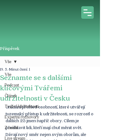
Příspěvek
Vše
19. 5.
Minut čtení: 1
Vše
Seznamte se s dalšími
Podcast
klíčovými Tvářemi
Článek
udržitelnosti v Česku
Tváře Udržitelnosti
Unikátní přehled osobností, které utvářejí 
tuzemský přístup k udržitelnosti, se rozrostl o 
Expertní rozhovory
dalších 25 jmen napříč obory. Cílem je 
představit lidi, kteří mají chuť měnit svět. 
Z médií
Dávají nový směr nejen svým oborům, ale 
Live stream