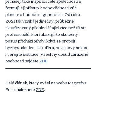
přinášejí také inspiraci celé společnosti a 
formují její přístup k odpovědnosti vůči 
planetě a budoucím generacím. Od roku 
2021 tak vzniká jedinečný, průběžně 
aktualizovaný přehled čítající více než tři sta 
profesionálů, kteří ukazují, že skutečný 
posun přichází tehdy, když se propojí 
byznys, akademická sféra, neziskový sektor 
i veřejné instituce. Všechny dosud zařazené 
osobnosti najdete 
ZDE
.
Celý článek, který vyšel na webu Magazínu 
Euro, naleznete 
ZDE
.