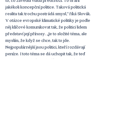
to, co zavedla vláda předchozí. To brání 
jakékoli koncepční politice. Taková politická 
realita tak trochu postrádá smysl,“ říká Slovák.
V otázce evropské klimatické politiky je podle 
něj klíčové komunikovat tak, že politici lidem 
představí její přínosy. „Je to složité téma, ale 
myslím, že když se chce, tak to jde. 
Nejpopulárnější jsou politici, kteří rozdávají 
peníze. I toto téma se dá uchopit tak, že teď 
sice něco zaplatíme, ale díky tomu nebudeme 
muset v budoucnu platit třikrát tolik,“ dodává 
politik ODS.
Osobně by Slovák rád přispěl k zefektivnění 
politického provozu a chce vytahovat 
nepohodlná témata. „Každý, kdo viděl 
jakoukoli projekci týkající se demografie, ví, 
že situace není příznivá. Prakticky se o tom 
nemluví, a to nejen na úrovni vlády, ale 
bohužel moc ani v opozici. To je přitom téma, 
které zásadním způsobem ovlivňuje 