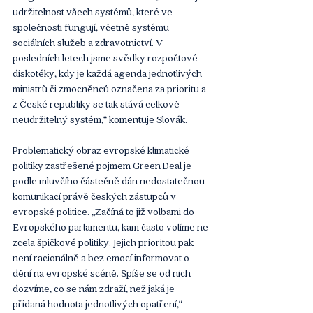
udržitelnost všech systémů, které ve 
společnosti fungují, včetně systému 
sociálních služeb a zdravotnictví. V 
posledních letech jsme svědky rozpočtové 
diskotéky, kdy je každá agenda jednotlivých 
ministrů či zmocněnců označena za prioritu a 
z České republiky se tak stává celkově 
neudržitelný systém,“ komentuje Slovák.
Problematický obraz evropské klimatické 
politiky zastřešené pojmem Green Deal je 
podle mluvčího částečně dán nedostatečnou 
komunikací právě českých zástupců v 
evropské politice. „Začíná to již volbami do 
Evropského parlamentu, kam často volíme ne 
zcela špičkové politiky. Jejich prioritou pak 
není racionálně a bez emocí informovat o 
dění na evropské scéně. Spíše se od nich 
dozvíme, co se nám zdraží, než jaká je 
přidaná hodnota jednotlivých opatření,“ 