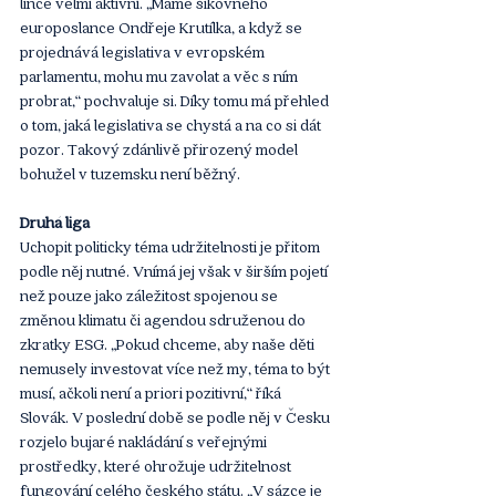
lince velmi aktivní. „Máme šikovného 
europoslance Ondřeje Krutílka, a když se 
projednává legislativa v evropském 
parlamentu, mohu mu zavolat a věc s ním 
probrat,“ pochvaluje si. Díky tomu má přehled 
o tom, jaká legislativa se chystá a na co si dát 
pozor. Takový zdánlivě přirozený model 
bohužel v tuzemsku není běžný.
Druhá liga
Uchopit politicky téma udržitelnosti je přitom 
podle něj nutné. Vnímá jej však v širším pojetí 
než pouze jako záležitost spojenou se 
změnou klimatu či agendou sdruženou do 
zkratky ESG. „Pokud chceme, aby naše děti 
nemusely investovat více než my, téma to být 
musí, ačkoli není a priori pozitivní,“ říká 
Slovák. V poslední době se podle něj v Česku 
rozjelo bujaré nakládání s veřejnými 
prostředky, které ohrožuje udržitelnost 
fungování celého českého státu. „V sázce je 