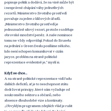
popisuje politik a dodává, že na vině může být 
i nesprávné chápání váhy jednotlivých 
rezortů. Ministerstvo životního prostředí 
považuje za jeden z klíčových úřadů. 
„Ministerstvo životního prostředí je 
jednoznačně silový rezort, protože rozděluje 
obrovské množství peněz. A naše nominace 
tomu ne vždy odpovídají. Pokud do Bruselu 
na jednání o Green Dealu posíláme někoho, 
kdo není schopen komunikovat v cizím 
jazyce, problém na straně politické 
reprezentace evidentně je,“ myslí si.
Když se chce…
A na straně politické reprezentace vidí řadu 
dalších deficitů, ať je to neschopnost státu 
dodržovat principy, které sám vyžaduje od 
soukromého sektoru a občanů, nebo 
absence dlouhodobé vize a kontinuity. 
„Obvyklým programem zdejších vlád je rušit 