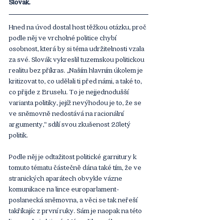
Slovák.
Hned na úvod dostal host těžkou otázku, proč 
podle něj ve vrcholné politice chybí 
osobnost, která by si téma udržitelnosti vzala 
za své. Slovák vykreslil tuzemskou politickou 
realitu bez příkras. „Naším hlavním úkolem je 
kritizovat to, co udělali ti před námi, a také to, 
co přijde z Bruselu. To je nejjednodušší 
varianta politiky, jejíž nevýhodou je to, že se 
ve sněmovně nedostává na racionální 
argumenty,“ sdílí svou zkušenost 28letý 
politik.
Podle něj je odtažitost politické garnitury k 
tomuto tématu částečně dána také tím, že ve 
stranických aparátech obvykle vázne 
komunikace na lince europarlament-
poslanecká sněmovna, a věci se tak neřeší 
takříkajíc z první ruky. Sám je naopak na této 