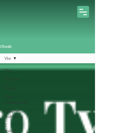
Obsah
Vše
Vše
Podcast
Článek
Tváře
Udržitelnosti
Expertní
rozhovory
Z
médií