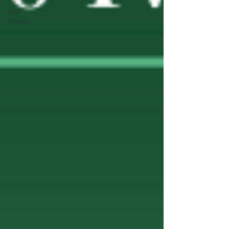
Live
stream