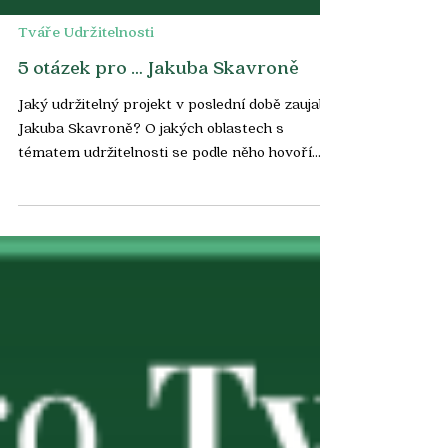
Tváře Udržitelnosti
5 otázek pro … Jakuba Skavroně
Jaký udržitelný projekt v poslední době zaujal
Jakuba Skavroně? O jakých oblastech s
tématem udržitelnosti se podle něho hovoří
málo? I...