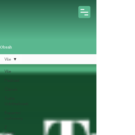
Obsah
Vše
Vše
Podcast
Článek
Tváře
Udržitelnosti
Expertní
rozhovory
Z
médií