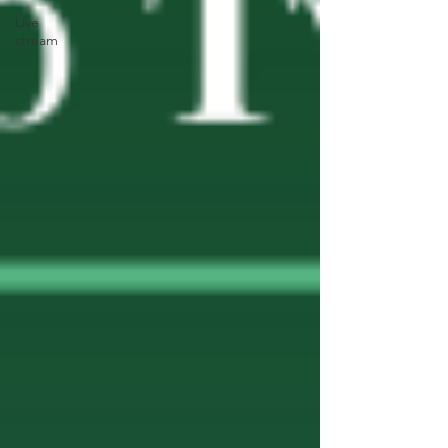
Live
stream