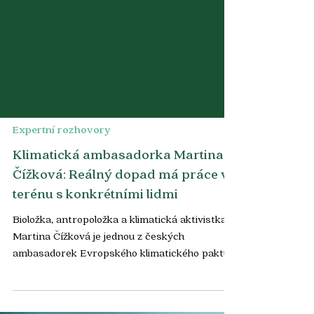
Expertní rozhovory
Klimatická ambasadorka Martina
Čížková: Reálný dopad má práce v
terénu s konkrétními lidmi
Bioložka, antropoložka a klimatická aktivistka
Martina Čížková je jednou z českých
ambasadorek Evropského klimatického paktu
(ECP). Přestože jde o roli bez větších