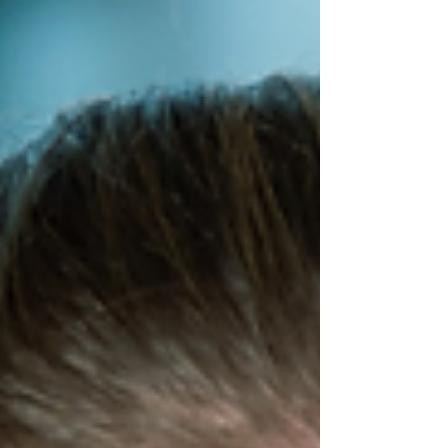
pravomocí, činnost ambasadorů podle ní má
svůj vliv. Pouhá procházka s žáky základní
školy po městě a okolí pro ně v klimatické
osvětě může mít větší dopad než teorie v
učebně, myslí si žena, která též působí jako
testérka ve společnosti UX Fans. Evropský
klimatický pakt je hnutí, které spustila
Evropská komise. Do