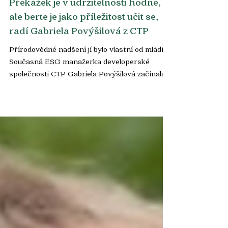
Expertní rozhovory
Překážek je v udržitelnosti hodně,
ale berte je jako příležitost učit se,
radí Gabriela Povýšilová z CTP
Přírodovědné nadšení jí bylo vlastní od mládí.
Současná ESG manažerka developerské
společnosti CTP Gabriela Povýšilová začínala
ve vědeckém výzkumu, ale byl pro ni příliš
teoretický. „Mám ráda rychlejší výsledky, a
protože je v byznysu návratnost jednou z
hlavních priorit, byla to pro mě velká výzva,“
říká ke svému přestupu do podnikatelské
sféry. Upřímně ale přiznává, že ani tam nejdou
změny podle jejích představ. „Často se hledají