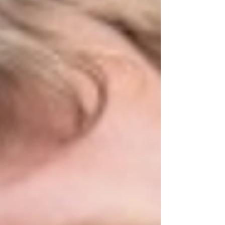
důvody, proč něco nedělat než způsoby, jak