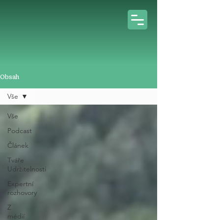
Obsah
Vše
Vše
Podcast
Článek
Tváře
Udržitelnosti
Expertní
rozhovory
Z
médií