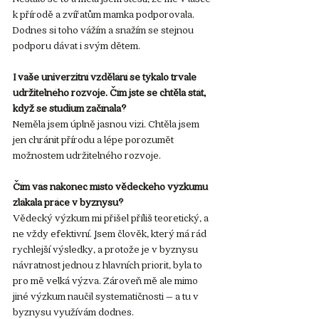
k přírodě a zvířatům mamka podporovala. 
Dodnes si toho vážím a snažím se stejnou 
podporu dávat i svým dětem.
I vaše univerzitní vzdělání se týkalo trvale 
udržitelného rozvoje. Čím jste se chtěla stát, 
když se studium začínala?
Neměla jsem úplně jasnou vizi. Chtěla jsem 
jen chránit přírodu a lépe porozumět 
možnostem udržitelného rozvoje.
Čím vás nakonec místo vědeckého výzkumu 
zlákala práce v byznysu?
Vědecký výzkum mi přišel příliš teoretický, a 
ne vždy efektivní. Jsem člověk, který má rád 
rychlejší výsledky, a protože je v byznysu 
návratnost jednou z hlavních priorit, byla to 
pro mě velká výzva. Zároveň mě ale mimo 
jiné výzkum naučil systematičnosti – a tu v 
byznysu využívám dodnes.