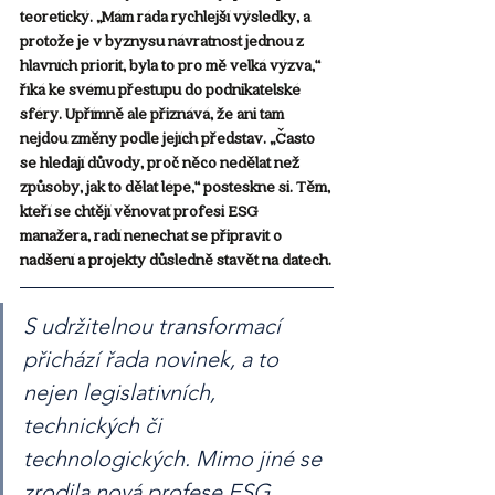
teoretický. „Mám ráda rychlejší výsledky, a 
protože je v byznysu návratnost jednou z 
hlavních priorit, byla to pro mě velká výzva,“ 
říká ke svému přestupu do podnikatelské 
sféry. Upřímně ale přiznává, že ani tam 
nejdou změny podle jejích představ. „Často 
se hledají důvody, proč něco nedělat než 
způsoby, jak to dělat lépe,“ posteskne si. Těm, 
kteří se chtějí věnovat profesi ESG 
manažera, radí nenechat se připravit o 
nadšení a projekty důsledně stavět na datech.
S udržitelnou transformací 
přichází řada novinek, a to 
nejen legislativních, 
technických či 
technologických. Mimo jiné se 
zrodila nová profese ESG 