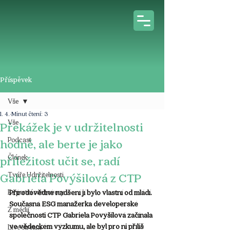
Příspěvek
Vše
1. 4.
Minut čtení: 3
Vše
Překážek je v udržitelnosti
Podcast
hodně, ale berte je jako
Článek
příležitost učit se, radí
Tváře Udržitelnosti
Gabriela Povýšilová z CTP
Expertní rozhovory
Přírodovědné nadšení jí bylo vlastní od mládí. 
Současná ESG manažerka developerské 
Z médií
společnosti CTP Gabriela Povýšilová začínala 
ve vědeckém výzkumu, ale byl pro ni příliš 
Live stream