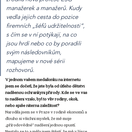
manažerek a manažerů. Kudy 
vedla jejich cesta do pozice 
firemních „šéfů udržitelnosti“, 
s čím se v ní potýkají, na co 
jsou hrdí nebo co by poradili 
svým následovníkům, 
mapujeme v nové sérii 
rozhovorů. 
V jednom vašem medailonku na internetu 
jsem se dočetl, že jste byla od útlého dětství 
nadšenou ochránkyní přírody. Kde se ve vás 
to nadšení vzalo, byl to vliv rodiny, okolí, 
nebo spíše niterná záležitost?
Narodila jsem se v Praze v rodině ekonomů a 
dlouho si všichni mysleli, že mě moje 
„přírodovědné“ nadšení jednou opustí. 
Nestalo se to a měla jsem štěstí, že mě v lásce 