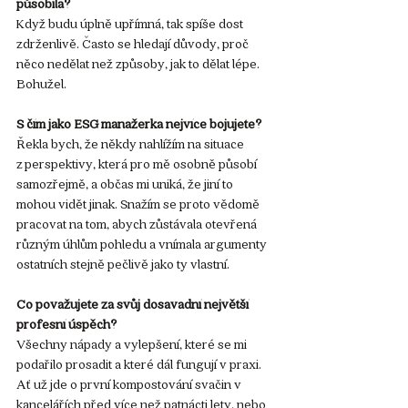
působila?
Když budu úplně upřímná, tak spíše dost 
zdrženlivě. Často se hledají důvody, proč 
něco nedělat než způsoby, jak to dělat lépe. 
Bohužel.
S čím jako ESG manažerka nejvíce bojujete?
Řekla bych, že někdy nahlížím na situace 
z perspektivy, která pro mě osobně působí 
samozřejmě, a občas mi uniká, že jiní to 
mohou vidět jinak. Snažím se proto vědomě 
pracovat na tom, abych zůstávala otevřená 
různým úhlům pohledu a vnímala argumenty 
ostatních stejně pečlivě jako ty vlastní.
Co považujete za svůj dosavadní největší 
profesní úspěch?
Všechny nápady a vylepšení, které se mi 
podařilo prosadit a které dál fungují v praxi. 
Ať už jde o první kompostování svačin v 
kancelářích před více než patnácti lety, nebo 