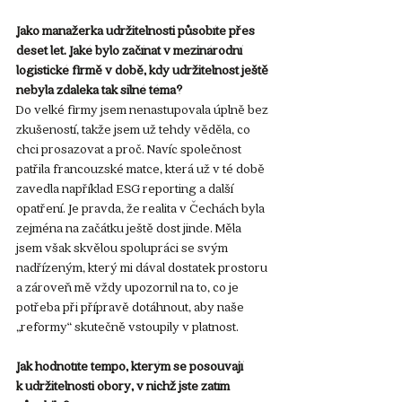
Jako manažerka udržitelnosti působíte přes 
deset let. Jaké bylo začínat v mezinárodní 
logistické firmě v době, kdy udržitelnost ještě 
nebyla zdaleka tak silné téma?
Do velké firmy jsem nenastupovala úplně bez 
zkušeností, takže jsem už tehdy věděla, co 
chci prosazovat a proč. Navíc společnost 
patřila francouzské matce, která už v té době 
zavedla například ESG reporting a další 
opatření. Je pravda, že realita v Čechách byla 
zejména na začátku ještě dost jinde. Měla 
jsem však skvělou spolupráci se svým 
nadřízeným, který mi dával dostatek prostoru 
a zároveň mě vždy upozornil na to, co je 
potřeba při přípravě dotáhnout, aby naše 
„reformy“ skutečně vstoupily v platnost.
Jak hodnotíte tempo, kterým se posouvají 
k udržitelnosti obory, v nichž jste zatím 