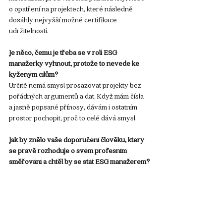
o opatření na projektech, které následně 
dosáhly nejvyšší možné certifikace 
udržitelnosti.
Je něco, čemu je třeba se v roli ESG 
manažerky vyhnout, protože to nevede ke 
kýženým cílům?
Určitě nemá smysl prosazovat projekty bez 
pořádných argumentů a dat. Když mám čísla 
a jasně popsané přínosy, dávám i ostatním 
prostor pochopit, proč to celé dává smysl.
Jak by znělo vaše doporučení člověku, který 
se právě rozhoduje o svém profesním 
směřování a chtěl by se stát ESG manažerem?
Ať si uchová své nadšení a energii, protože 
právě ty bývají tím největším hnacím 
motorem. Překážky a složitější chvíle ať vnímá 
spíše jako příležitost něco posunout, naučit 
se a vyrůst — ne jako problém, který ho má 