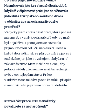
Co vás k přijetí nové pozice vedlo? 
Nesměrovala jste k ní vlastně dlouhodobě, 
když už v diplomové práci jste se věnovala 
judikatuře Evropského soudního dvora 
v oblasti práva na ochranu životního 
prostředí?
Vždycky jsem chtěla dělat práci, která pro mě 
má smysl, a vztah k ochraně přírody ve mně 
byl odjakživa. I proto jsem se rozhodla 
přijmout novou roli. Žiji na vesnici u lesa a 
každý den vidím, jak se příroda mění a jak s ní 
zacházíme jen jako se zdrojem, i když na ní 
závisí náš život. Mám malé děti a chci, aby 
jednou věděly, že jsem se snažila nechat jim 
svět v co nejlepším stavu. Práce 
v udržitelnosti mi dává pocit, že můžu přispět 
o něco víc, a to je pro mě opravdu důležité.
Kterou část práce ESG manažerky 
považujete za nejnáročnější?