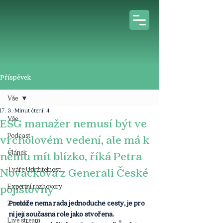
Příspěvek
Vše
17. 3.
Minut čtení: 4
Vše
ESG manažer nemusí být ve
Podcast
vrcholovém vedení, ale má k
Článek
němu mít blízko, říká Petra
Tváře Udržitelnosti
Nováčková z Generali České
pojišťovny
Expertní rozhovory
Protože nemá ráda jednoduché cesty, je pro 
Z médií
ni její současná role jako stvořená. 
Live stream