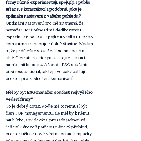
firmy různě experimentují, spojují ji s public 
affairs, s komunikací a podobně. Jaké je 
optimální nastavení z vašeho pohledu?
Optimální nastavení pro mě znamená, že 
manažer udržitelnosti má dedikovanou 
kapacitu jen na ESG. Spojit tuto roli s PR nebo 
komunikací mi nepřijde úplně šťastné. Myslím 
si, že je důležité soustředit se na obsah a 
„tlačit” témata, za kterými si stojíte – a na to 
musíte mít kapacitu. Až bude ESG součástí 
business as usual, tak teprve pak spatřuji 
prostor pro zastřešení komunikací.
Měl by být ESG manažer součástí nejvyššího 
vedení firmy?
To je dobrý dotaz. Podle mě to nemusí být 
člen TOP managementu, ale měl by k němu 
mít blízko, aby dokázal prosadit jednotlivá 
řešení. Zároveň potřebuje široký přehled, 
prostor učit se nové věci a dostatek kapacity 
věnovat se různým tématům. Když se tyhle 