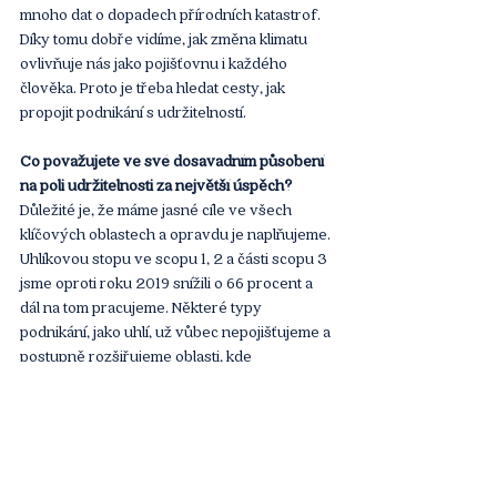
mnoho dat o dopadech přírodních katastrof. 
Díky tomu dobře vidíme, jak změna klimatu 
ovlivňuje nás jako pojišťovnu i každého 
člověka. Proto je třeba hledat cesty, jak 
propojit podnikání s udržitelností.  
Co považujete ve své dosavadním působení 
na poli udržitelnosti za největší úspěch?
Důležité je, že máme jasné cíle ve všech 
klíčových oblastech a opravdu je naplňujeme. 
Uhlíkovou stopu ve scopu 1, 2 a části scopu 3 
jsme oproti roku 2019 snížili o 66 procent a 
dál na tom pracujeme. Některé typy 
podnikání, jako uhlí, už vůbec nepojišťujeme a 
postupně rozšiřujeme oblasti, kde 
uplatňujeme přísnější kritéria. Udržitelnost tak 
stále víc zapojujeme do našeho hlavního 
byznysu, i když to není vždy jednoduché. 
Máme dekarbonizační cíle napříč celou 
firmou, průběžně sledujeme pokrok a cíle 