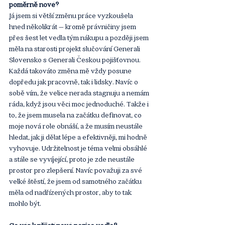
poměrně nové?
Já jsem si větší změnu práce vyzkoušela 
hned několikrát – kromě právničiny jsem 
přes šest let vedla tým nákupu a později jsem 
měla na starosti projekt slučování Generali 
Slovensko s Generali Českou pojišťovnou. 
Každá takováto změna mě vždy posune 
dopředu jak pracovně, tak i lidsky. Navíc o 
sobě vím, že velice nerada stagnuju a nemám 
ráda, když jsou věci moc jednoduché. Takže i 
to, že jsem musela na začátku definovat, co 
moje nová role obnáší, a že musím neustále 
hledat, jak ji dělat lépe a efektivněji, mi hodně 
vyhovuje. Udržitelnost je téma velmi obsáhlé 
a stále se vyvíjející, proto je zde neustále 
prostor pro zlepšení. Navíc považuji za své 
velké štěstí, že jsem od samotného začátku 
měla od nadřízených prostor, aby to tak 
mohlo být.