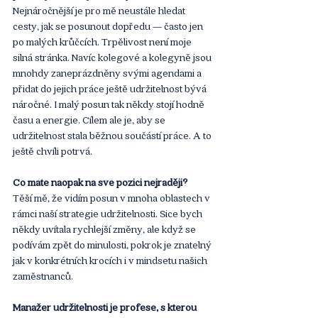
Nejnáročnější je pro mě neustále hledat 
cesty, jak se posunout dopředu — často jen 
po malých krůčcích. Trpělivost není moje 
silná stránka. Navíc kolegové a kolegyně jsou 
mnohdy zaneprázdněny svými agendami a 
přidat do jejich práce ještě udržitelnost bývá 
náročné. I malý posun tak někdy stojí hodně 
času a energie. Cílem ale je, aby se 
udržitelnost stala běžnou součástí práce. A to 
ještě chvíli potrvá.
Co máte naopak na své pozici nejraději?
Těší mě, že vidím posun v mnoha oblastech v 
rámci naší strategie udržitelnosti. Sice bych 
někdy uvítala rychlejší změny, ale když se 
podívám zpět do minulosti, pokrok je znatelný 
jak v konkrétních krocích i v mindsetu našich 
zaměstnanců.
Manažer udržitelnosti je profese, s kterou 