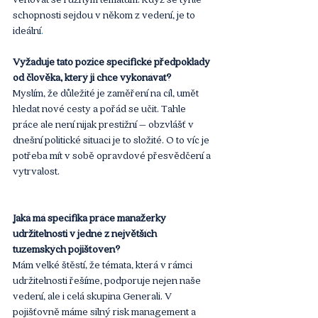
schopnosti sejdou v někom z vedení, je to 
ideální
.
Vyžaduje tato pozice specifické předpoklady 
od člověka, který ji chce vykonávat?
Myslím, že důležité je zaměření na cíl, umět 
hledat nové cesty a pořád se učit. Tahle 
práce ale není nijak prestižní – obzvlášť v 
dnešní politické situaci je to složité. O to víc je 
potřeba mít v sobě opravdové přesvědčení a 
vytrvalost.
Jaká má specifika práce manažerky 
udržitelnosti v jedné z největších 
tuzemských pojišťoven?
Mám velké štěstí, že témata, která v rámci 
udržitelnosti řešíme, podporuje nejen naše 
vedení, ale i celá skupina Generali. V 
pojišťovně máme silný risk management a 