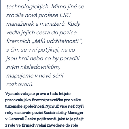
technologických. Mimo jiné se 
zrodila nová profese ESG 
manažerek a manažerů. Kudy 
vedla jejich cesta do pozice 
firemních „šéfů udržitelnosti“, 
s čím se v ní potýkají, na co 
jsou hrdí nebo co by poradili 
svým následovníkům, 
mapujeme v nové sérii 
rozhovorů.  
Vystudovala jste práva a řadu let jste 
pracovala jako firemní právnička pro velké 
tuzemské společnosti. Nyní už více než čtyři 
roky zastáváte pozici Sustainability Manager 
v Generali České pojišťovně. Jaké to je přejít 
z role ve firmách velmi zavedené do role 