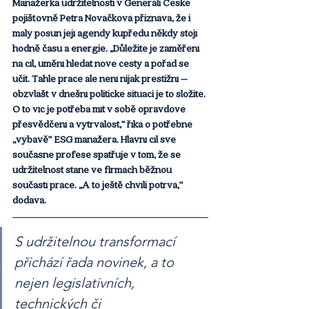
Manažerka udržitelnosti v Generali České 
pojišťovně Petra Nováčková přiznává, že i 
malý posun její agendy kupředu někdy stojí 
hodně času a energie. „Důležité je zaměření 
na cíl, umění hledat nové cesty a pořád se 
učit. Tahle práce ale není nijak prestižní – 
obzvlášť v dnešní politické situaci je to složité. 
O to víc je potřeba mít v sobě opravdové 
přesvědčení a vytrvalost,“ říká o potřebné 
„výbavě“ ESG manažera. Hlavní cíl své 
současné profese spatřuje v tom, že se 
udržitelnost stane ve firmách běžnou 
součástí práce. „A to ještě chvíli potrvá,“ 
dodává.
S udržitelnou transformací 
přichází řada novinek, a to 
nejen legislativních, 
technických či 