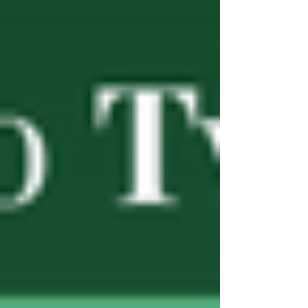
ale není nijak prestižní – obzvlášť v dnešní
politické situaci je to složité. O to víc je potřeba
mít v sobě opravdové přesvědčení a
vytrvalost,“ říká o potřebné „výbavě