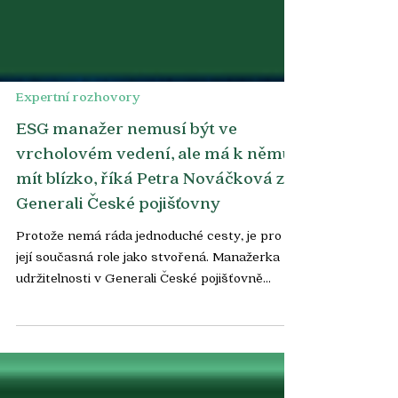
Expertní rozhovory
ESG manažer nemusí být ve
vrcholovém vedení, ale má k němu
mít blízko, říká Petra Nováčková z
Generali České pojišťovny
Protože nemá ráda jednoduché cesty, je pro ni
její současná role jako stvořená. Manažerka
udržitelnosti v Generali České pojišťovně
Petra Nováčková přiznává, že i malý posun její
agendy kupředu někdy stojí hodně času a
energie. „Důležité je zaměření na cíl, umění
hledat nové cesty a pořád se učit. Tahle práce