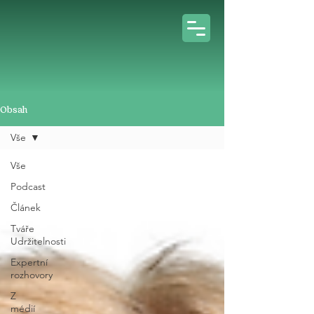
Obsah
Vše
Vše
Podcast
Článek
Tváře
Udržitelnosti
Expertní
rozhovory
Z
médií