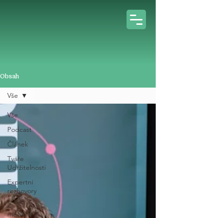
Obsah
Vše
Vše
Podcast
Článek
Tváře
Udržitelnosti
Expertní
rozhovory
Z
médií