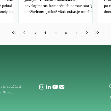
y pokud
developmentu komerčních nemovitostí je
po n
anely budou
udržitelnost. Jelikož však existuje mnoho
dnes
typů budov s různým využitím,...
byty.
3
4
5
6
7
​
t je součástí
r Story
T