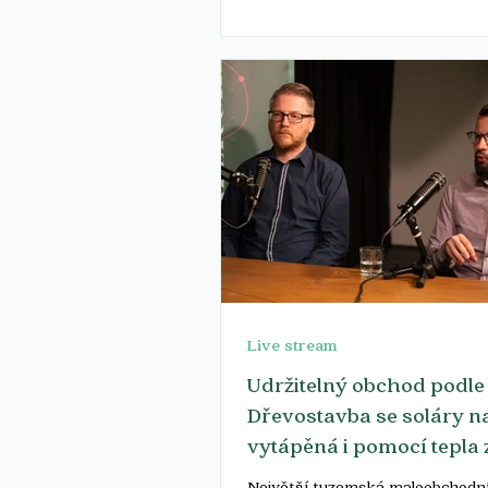
změny ve fungování...
Live stream
Udržitelný obchod podle
Dřevostavba se soláry na
vytápěná i pomocí tepla 
mrazáků
Největší tuzemská maloobchodní