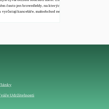
ěm často jen brownfieldy, na kterých
 vyrůstají kanceláře, maloobchod nebo
...
Články
váře Udržitelnosti