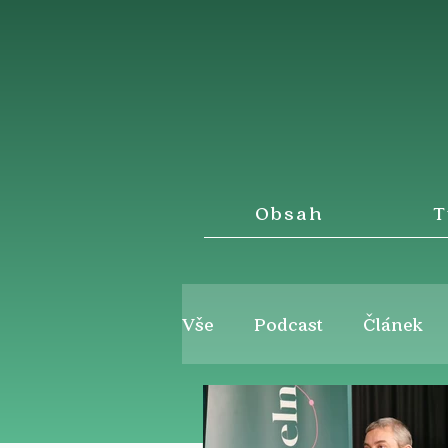
Obsah
T
Vše
Podcast
Článek