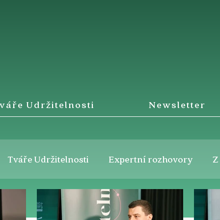
váře Udržitelnosti
Newsletter
Tváře Udržitelnosti
Expertní rozhovory
Z