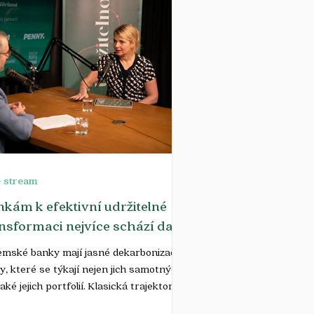
e stream
kám k efektivní udržitelné
nsformaci nejvíce schází data
emské banky mají jasné dekarbonizační
y, které se týkají nejen jich samotných,
také jejich portfolií. Klasická trajektorie