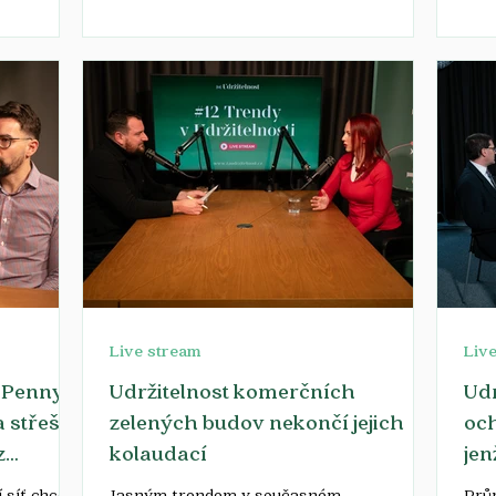
Live stream
Liv
 Penny:
Udržitelnost komerčních
Udr
 střeše
zelených budov nekončí jejich
och
z
kolaudací
je
 síť chce
Jasným trendem v současném
Prům