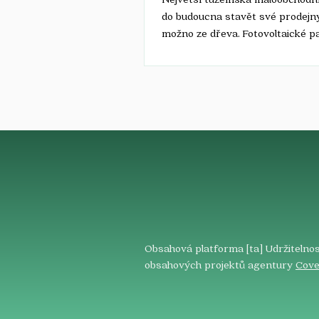
do budoucna stavět své prodejn
možno ze dřeva. Fotovoltaické p
nejen na střeše...
Obsahová platforma [ta] Udržitelnos
obsahových projektů agentury
Cove