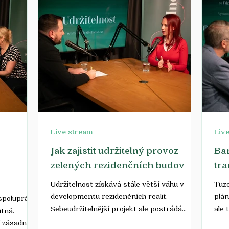
Live stream
Liv
Jak zajistit udržitelný provoz
Ban
zelených rezidenčních budov
tra
Udržitelnost získává stále větší váhu v
Tuz
developmentu rezidenčních realit.
plán
 spolupráce
Sebeudržitelnější projekt ale postrádá
ale 
tná.
smysl, pokud jsou pak...
je...
 zásadní