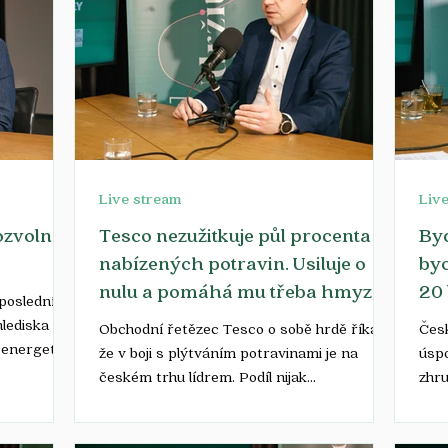
Live stream
Liv
ozvolna,
Tesco nezužitkuje půl procenta
Byd
nabízených potravin. Usiluje o
byc
nulu a pomáhá mu třeba hmyz
20 
posledních
lediska
Obchodní řetězec Tesco o sobě hrdě říká,
Česk
 energetika
že v boji s plýtváním potravinami je na
úspo
českém trhu lídrem. Podíl nijak
zhru
nezužitkovaných produktů...
včet