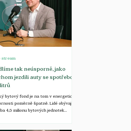
e stream
líme tak neúsporně, jako
hom jezdili auty se spotřebou
litrů
ý bytový fond je na tom v energetické
rnosti poměrně špatně. Lidé obývají
ba 4,5 milionu bytových jednotek
ně rodinných...