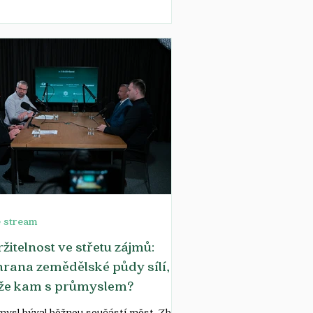
e stream
žitelnost ve střetu zájmů:
rana zemědělské půdy sílí,
nže kam s průmyslem?
ysl býval běžnou součástí měst. Zbyly