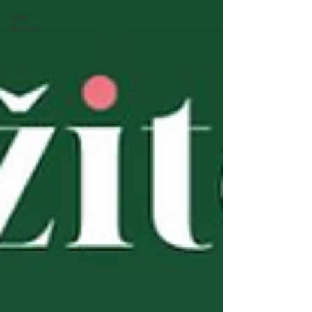
Live
stream