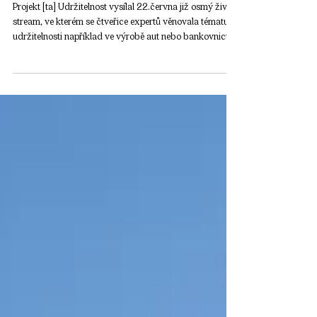
financování byznysu
Projekt [ta] Udržitelnost vysílal 22.června již osmý živý
stream, ve kterém se čtveřice expertů věnovala tématu
udržitelnosti například ve výrobě aut nebo bankovnictví.
Pozvání přijali zástupci ze společností Hyundai Motor
Czech, Raiffeisenbank, Green0meter či Ministerstvo
životního prostředí. Záznam vysílání naleznete zde . Jsou
elektrická auta správnou volbou pro čistší mobilitu? Jak
je to s jejich s celkovým dopadem na životní prostředí? I
to bylo předmětem úvodního rozhov