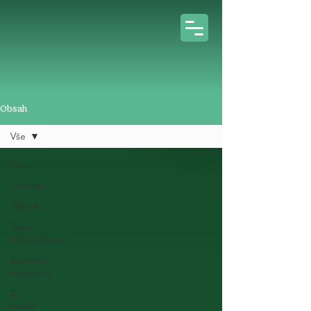
Obsah
Vše
Vše
Podcast
Článek
Tváře
Udržitelnosti
Expertní
rozhovory
Z
médií