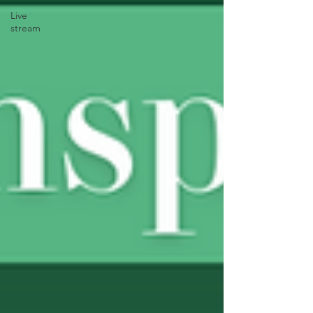
Live
stream