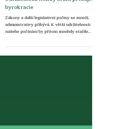
Tváře Udržitelnosti
Udržitelnosti leckdy brání přebujelá
byrokracie
Zákony a další legislativní počiny se množí,
administrativy přibývá. K větší udržitelnosti
našeho počínání by přitom mnohdy stačilo...