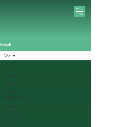
Obsah
Vše
Vše
Podcast
Článek
Tváře
Udržitelnosti
Expertní
rozhovory
Z
médií