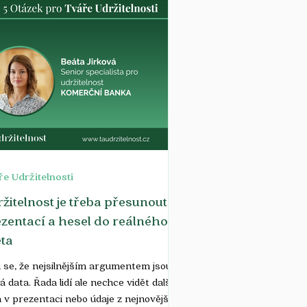
e Udržitelnosti
žitelnost je třeba přesunout z
zentací a hesel do reálného
ta
 se, že nejsilnějším argumentem jsou
á data. Řada lidí ale nechce vidět další
a v prezentaci nebo údaje z nejnovější