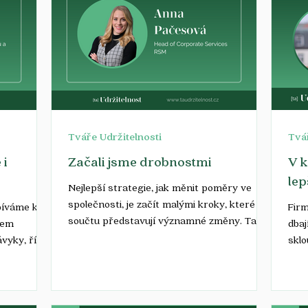
Tváře Udržitelnosti
Tvář
 i
Začali jsme drobnostmi
V k
lep
Nejlepší strategie, jak měnit poměry ve
společnosti, je začít malými kroky, které v
píváme k
Firm
součtu představují významné změny. Tak
dem
dbaj
postupujeme i...
vyky, říká
skl
tedy