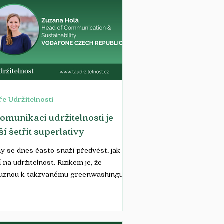
e Udržitelnosti
omunikaci udržitelnosti je
ší šetřit superlativy
y se dnes často snaží předvést, jak
í na udržitelnost. Rizikem je, že
ouznou k takzvanému greenwashingu,
 lakování se na...