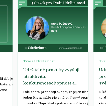
Tváře Udržitelnosti
Tvář
e
Udržitelné praktiky zvyšují
Udr
atraktivitu,
pre
ší dobíjecí
konkurenceschopnost a
svě
í bateriové
inovativnost firem
ěma...
Lidé často propadají skepsi, že jejich hlas či
Říká
jeden čin nemůže nic změnit. Pravý opak je
tvrd
pravdou. Například spotřebitel může svým...
čísl