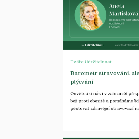
Tváře Udržitelnosti
Barometr stravování, ale
plýtvání
Osvětou u nás i v zahraničí přis
boji proti obezitě a pomáháme li
pěstovat zdravější stravovací ná
Aneta...