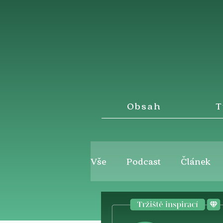
Obsah
T
Vše
Podcast
Článek