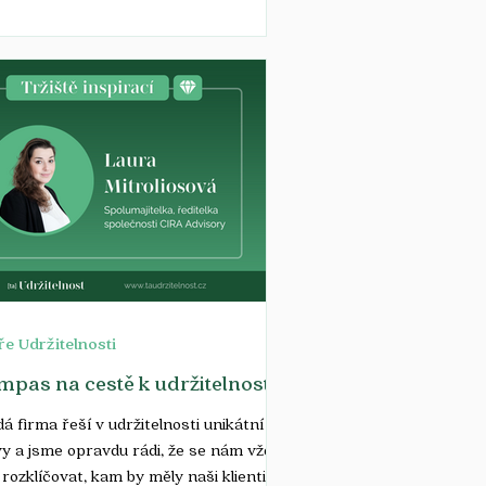
cké...
e Udržitelnosti
pas na cestě k udržitelnosti
á firma řeší v udržitelnosti unikátní
y a jsme opravdu rádi, že se nám vždy
 rozklíčovat, kam by měly naši klienti