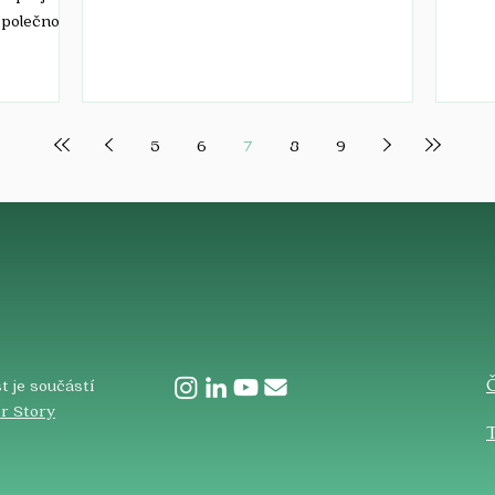
Česku a aby byla...
dál...
společností
5
6
7
8
9
​
t je součástí
r Story
T