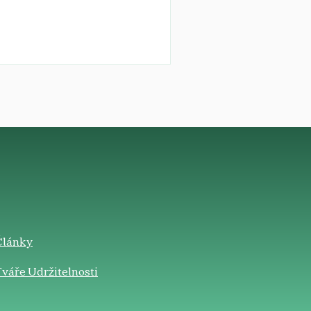
Články
váře Udržitelnosti