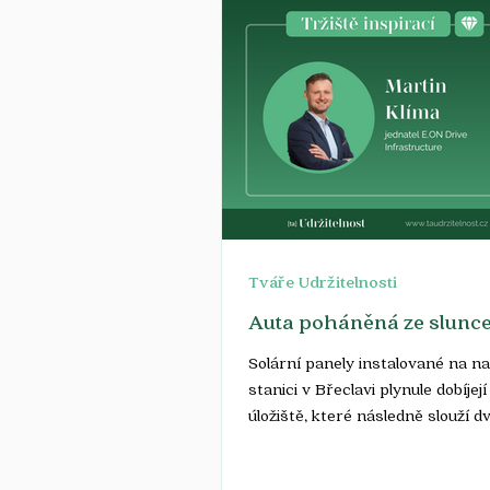
Tváře Udržitelnosti
Auta poháněná ze slunc
Solární panely instalované na na
stanici v Břeclavi plynule dobíjej
úložiště, které následně slouží dv