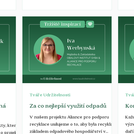
věde
Tváře Udržitelnosti
Tvář
áhá
Za co nejlepší využití odpadů
Kom
V našem projektu Aliance pro podporu
Každ
recyklace usilujeme o to, aby byla recyklace
výzv
kty, které
základem odpadového hospodářství v
daří
 o projekt