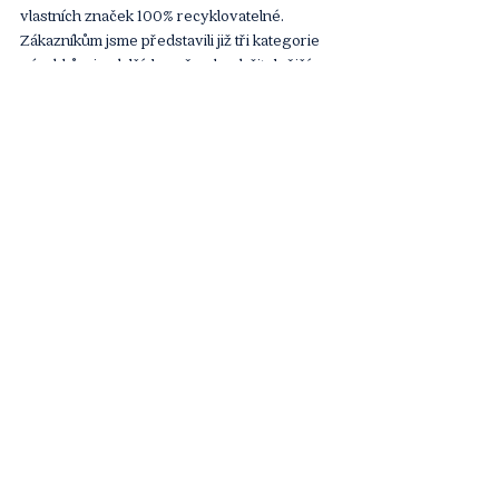
vlastních značek 100% recyklovatelné. 
Zákazníkům jsme představili již tři kategorie 
výrobků a i u dalších změnu k udržitelnějším 
obalům našich produktů postupně úspěšně 
zavádíme,“ říká Patrik Dojčinovič, provozní 
ředitel Tesco pro ČR.
Hypermarkety Tesco se sběrnými boxy:
Eden, Letňany, Nový Smíchov, Skalka, Zličín, 
Brandýs nad Labem, Čelákovice, Kladno, 
Kralupy nad Vltavou, Mělník, Říčany
Článek vyšel 
zde
. 
Článek
Komentáře