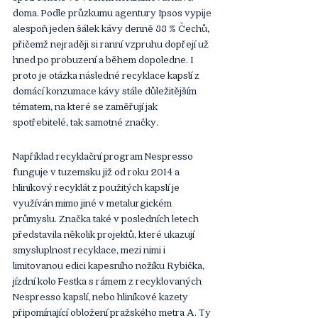
doma. Podle průzkumu agentury Ipsos vypije 
alespoň jeden šálek kávy denně 88 % Čechů, 
přičemž nejraději si ranní vzpruhu dopřejí už 
hned po probuzení a během dopoledne. I 
proto je otázka následné recyklace kapslí z 
domácí konzumace kávy stále důležitějším 
tématem, na které se zaměřují jak 
spotřebitelé, tak samotné značky.
Například recyklační program Nespresso 
funguje v tuzemsku již od roku 2014 a 
hliníkový recyklát z použitých kapslí je 
využíván mimo jiné v metalurgickém 
průmyslu. Značka také v posledních letech 
představila několik projektů, které ukazují 
smysluplnost recyklace, mezi nimi i 
limitovanou edici kapesního nožíku Rybička, 
jízdní kolo Festka s rámem z recyklovaných 
Nespresso kapslí, nebo hliníkové kazety 
připomínající obložení pražského metra A. Ty 