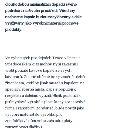
dlouhodobou minimalizaci dopadu svého 
podnikání na životní prostředí. Všechny 
nasbírané kapsle budou recyklovány a dále 
využívány jako výrobní materiál pro nové 
produkty.
Ve vybraných prodejnách Tesco v Praze a 
Středočeském kraji mohou nyní zákazníci 
vrátit použité kávové kapsle ze svých 
kávovarů. Zelené sběrné boxy značně ulehčí 
život lidem, kteří by jinak museli s kapslemi na 
speciální sběrná místa. Kapsle poputují k 
recyklaci a dalšímu využití. Hliník poslouží k 
průmyslové výrobě a plast, který zpracovává 
firma Transform Bohdaneč, bude použit jako 
výrobní materiál do výrobků pro 
zemědělství, dům nebo zahradu (ploty, 
zatravňovací dlažby).