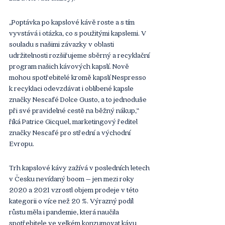
„Poptávka po kapslové kávě roste a s tím 
vyvstává i otázka, co s použitými kapslemi. V 
souladu s našimi závazky v oblasti 
udržitelnosti rozšiřujeme sběrný a recyklační 
program našich kávových kapslí. Nově 
mohou spotřebitelé kromě kapslí Nespresso 
k recyklaci odevzdávat i oblíbené kapsle 
značky Nescafé Dolce Gusto, a to jednoduše 
při své pravidelné cestě na běžný nákup,“ 
říká Patrice Gicquel, marketingový ředitel 
značky Nescafé pro střední a východní 
Evropu.
Trh kapslové kávy zažívá v posledních letech 
v Česku nevídaný boom – jen mezi roky 
2020 a 2021 vzrostl objem prodeje v této 
kategorii o více než 20 %. Výrazný podíl 
růstu měla i pandemie, která naučila 
spotřebitele ve velkém konzumovat kávu 