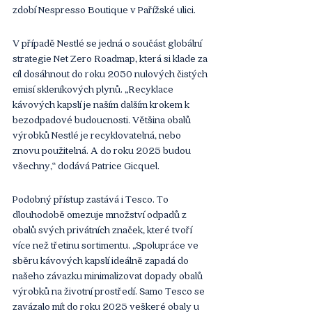
zdobí Nespresso Boutique v Pařížské ulici.
V případě Nestlé se jedná o součást globální 
strategie Net Zero Roadmap, která si klade za 
cíl dosáhnout do roku 2050 nulových čistých 
emisí skleníkových plynů. „Recyklace 
kávových kapslí je naším dalším krokem k 
bezodpadové budoucnosti. Většina obalů 
výrobků Nestlé je recyklovatelná, nebo 
znovu použitelná. A do roku 2025 budou 
všechny,“ dodává Patrice Gicquel.
Podobný přístup zastává i Tesco. To 
dlouhodobě omezuje množství odpadů z 
obalů svých privátních značek, které tvoří 
více než třetinu sortimentu. „Spolupráce ve 
sběru kávových kapslí ideálně zapadá do 
našeho závazku minimalizovat dopady obalů 
výrobků na životní prostředí. Samo Tesco se 
zavázalo mít do roku 2025 veškeré obaly u 