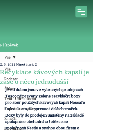
Příspěvek
Vše
2. 6. 2022
Minut čtení: 2
Vše
Recyklace kávových kapslí je
Podcast
zase o něco jednodušší
Článek
Již od dubna jsou ve vybraných prodejnách 
Tesco připraveny zelené recyklační boxy 
Tváře Udržitelnosti
pro sběr použitých kávových kapslí Nescafé 
Expertní rozhovory
Dolce Gusto, Nespresso i dalších značek. 
Boxy byly do prodejen umístěny na základě 
Z médií
spolupráce obchodního řetězce se 
společností Nestlé a snahou obou firem o 
Live stream