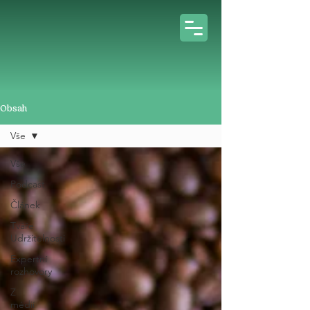
Obsah
Vše
Vše
Podcast
Článek
Tváře
Udržitelnosti
Expertní
rozhovory
Z
médií