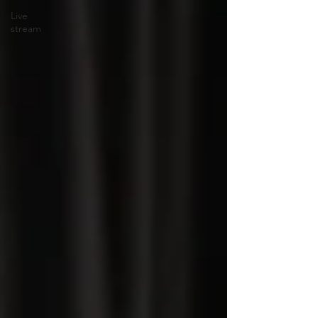
Live
stream