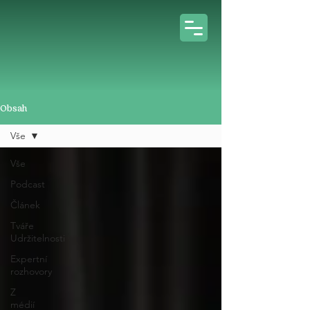
Obsah
Vše
Vše
Podcast
Článek
Tváře
Udržitelnosti
Expertní
rozhovory
Z
médií