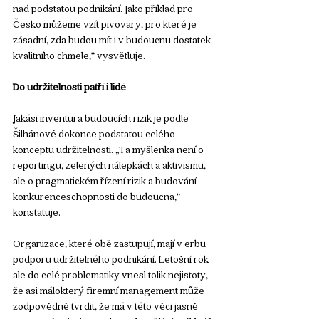
nad podstatou podnikání. Jako příklad pro 
Česko můžeme vzít pivovary, pro které je 
zásadní, zda budou mít i v budoucnu dostatek 
kvalitního chmele,“ vysvětluje.
Do udržitelnosti patří i lidé
Jakási inventura budoucích rizik je podle 
Šilhánové dokonce podstatou celého 
konceptu udržitelnosti. „Ta myšlenka není o 
reportingu, zelených nálepkách a aktivismu, 
ale o pragmatickém řízení rizik a budování 
konkurenceschopnosti do budoucna,“ 
konstatuje.
Organizace, které obě zastupují, mají v erbu 
podporu udržitelného podnikání. Letošní rok 
ale do celé problematiky vnesl tolik nejistoty, 
že asi málokterý firemní management může 
zodpovědně tvrdit, že má v této věci jasně 