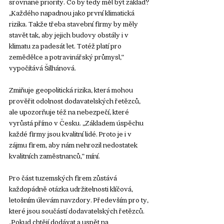
srovnané priority. Co by tedy měl být základ? 
„Každého napadnou jako první klimatická 
rizika. Takže třeba stavební firmy by měly 
stavět tak, aby jejich budovy obstály i v 
klimatu za padesát let. Totéž platí pro 
zemědělce a potravinářský průmysl,“ 
vypočítává Šilhánová. 
Zmiňuje geopolitická rizika, která mohou 
prověřit odolnost dodavatelských řetězců, 
ale upozorňuje též na nebezpečí, které 
vyrůstá přímo v Česku. „Základem úspěchu 
každé firmy jsou kvalitní lidé. Proto je i v 
zájmu firem, aby nám nehrozil nedostatek 
kvalitních zaměstnanců,“ míní. 
Pro část tuzemských firem zůstává 
každopádně otázka udržitelnosti klíčová, 
letošním úlevám navzdory. Především pro ty, 
které jsou součástí dodavatelských řetězců. 
„Pokud chtějí dodávat a uspět na 