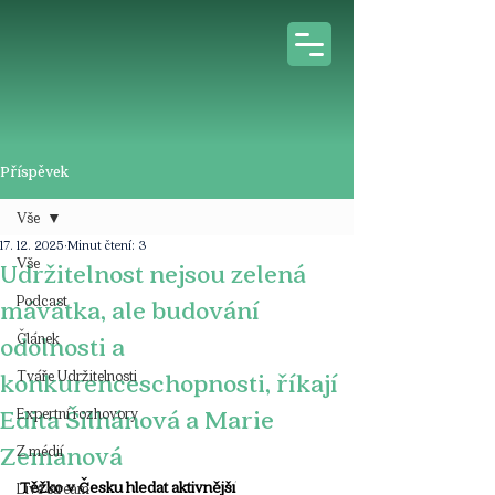
Příspěvek
Vše
17. 12. 2025
Minut čtení: 3
Vše
Udržitelnost nejsou zelená
Podcast
mávátka, ale budování
Článek
odolnosti a
Tváře Udržitelnosti
konkurenceschopnosti, říkají
Edita Šilhánová a Marie
Expertní rozhovory
Zemanová
Z médií
Těžko v Česku hledat aktivnější 
Live stream