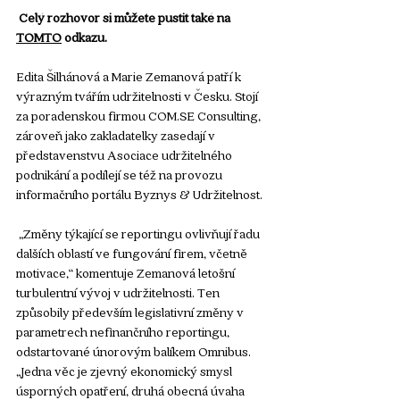
 Celý rozhovor si můžete pustit také na 
TOMTO
 odkazu.
Edita Šilhánová a Marie Zemanová patří k 
výrazným tvářím udržitelnosti v Česku. Stojí 
za poradenskou firmou 
COM.SE
 Consulting, 
zároveň jako zakladatelky zasedají v 
představenstvu Asociace udržitelného 
podnikání a podílejí se též na provozu 
informačního portálu Byznys & Udržitelnost.
 „Změny týkající se reportingu ovlivňují řadu 
dalších oblastí ve fungování firem, včetně 
motivace,“ komentuje Zemanová letošní 
turbulentní vývoj v udržitelnosti. Ten 
způsobily především legislativní změny v 
parametrech nefinančního reportingu, 
odstartované únorovým balíkem Omnibus. 
„Jedna věc je zjevný ekonomický smysl 
úsporných opatření, druhá obecná úvaha 