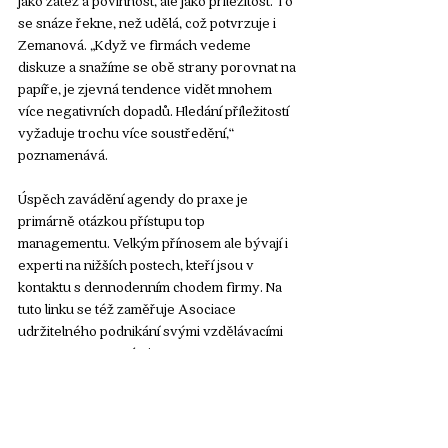
jako zátěž a povinnost, ale jako příležitost. To 
se snáze řekne, než udělá, což potvrzuje i 
Zemanová. „Když ve firmách vedeme 
diskuze a snažíme se obě strany porovnat na 
papíře, je zjevná tendence vidět mnohem 
více negativních dopadů. Hledání příležitostí 
vyžaduje trochu více soustředění,“ 
poznamenává.  
Úspěch zavádění agendy do praxe je 
primárně otázkou přístupu top 
managementu. Velkým přínosem ale bývají i 
experti na nižších postech, kteří jsou v 
kontaktu s dennodenním chodem firmy. Na 
tuto linku se též zaměřuje Asociace 
udržitelného podnikání svými vzdělávacími 
programy nazvanými ESG EDU. 
„Začali jsme v září 2023, kdy jsme měli pocit, 
a troufám si říct, že to platí i dnes, že spousta 
firem nedohlédne komplexnost agendy. 