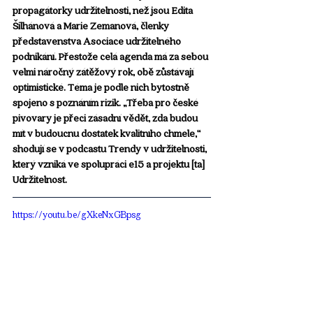
propagátorky udržitelnosti, než jsou Edita 
Šilhánová a Marie Zemanová, členky 
představenstva Asociace udržitelného 
podnikání. Přestože celá agenda má za sebou 
velmi náročný zátěžový rok, obě zůstávají 
optimistické. Téma je podle nich bytostně 
spojeno s poznáním rizik. „Třeba pro české 
pivovary je přeci zásadní vědět, zda budou 
mít v budoucnu dostatek kvalitního chmele,“ 
shodují se v podcastu Trendy v udržitelnosti, 
který vzniká ve spolupráci e15 a projektu [ta] 
Udržitelnost. 
https://youtu.be/gXkeNxGBpsg