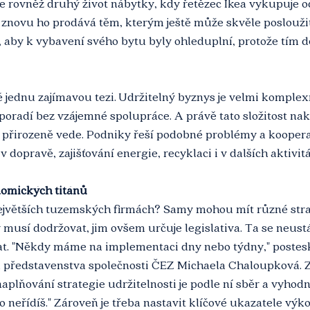
 rovněž druhý život nábytky, kdy řetězec Ikea vykupuje od 
znovu ho prodává těm, kterým ještě může skvěle posloužit
, aby k vybavení svého bytu byly ohleduplní, protože tím d
ě jednu zajímavou tezi. Udržitelný byznys je velmi komplexní
 poradí bez vzájemné spolupráce. A právě tato složitost na
 přirozeně vede. Podniky řeší podobné problémy a kooperat
 v dopravě, zajišťování energie, recyklaci i v dalších aktivit
omických titánů
ejvětších tuzemských firmách? Samy mohou mít různé stra
 musí dodržovat, jim ovšem určuje legislativa. Ta se neustál
at. "Někdy máme na implementaci dny nebo týdny," postesk
ka představenstva společnosti ČEZ Michaela Chaloupková. 
aplňování strategie udržitelnosti je podle ní sběr a vyhodn
o neřídíš." Zároveň je třeba nastavit klíčové ukazatele výko