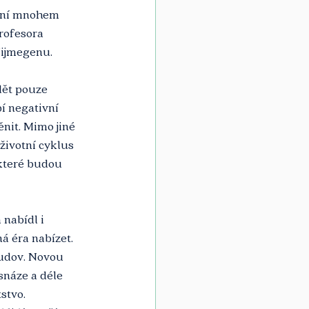
ení mnohem 
rofesora 
Nijmegenu.
dět pouze 
í negativní 
ěnit. Mimo jiné 
životní cyklus 
které budou 
nabídl i 
á éra nabízet. 
udov. Novou 
snáze a déle 
stvo. 