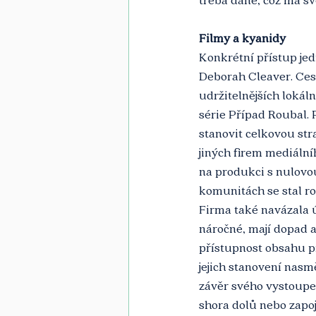
Filmy a kyanidy
Konkrétní přístup jed
Deborah Cleaver. Ces
udržitelnějších lokál
série Případ Roubal. 
stanovit celkovou str
jiných firem mediáln
na produkci s nulovo
komunitách se stal r
Firma také navázala ú
náročné, mají dopad a
přístupnost obsahu pr
jejich stanovení nas
závěr svého vystoupe
shora dolů nebo zapoj