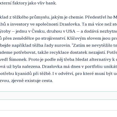
terní faktory jako vliv bank.
říklad z těžkého průmyslu, jakým je chemie. Předestřel ho 
hů s investory ve společnosti Draslovka. Ta má více než stol
ýroby – jednu v Česku, druhou v USA – a dodává nezbytno
ů přes zemědělce po strojírenství. Klíčovým slovem jsou pro
bejde například těžba řady surovin. "Zatím se nevytěžilo t
budeme potřebovat, takže recyklace dostatek nezajistí. Potř
uvedl Šimonek. Proto je podle něj třeba hledat alternativy 
á už byla nalezena. Draslovka má dnes v portfoliu unikátn
otřebu kyanidů při těžbě. I v odvětví, pro které musí být u
ou, zjevně existuje cesta.