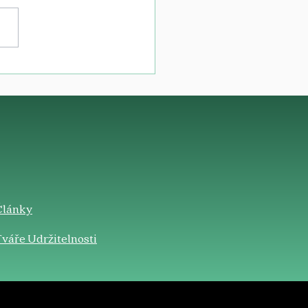
Články
váře Udržitelnosti