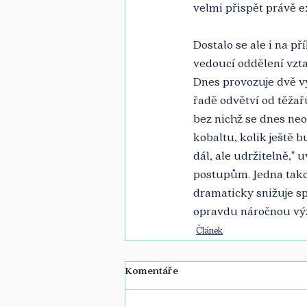
velmi přispět právě ex
Dostalo se ale i na p
vedoucí oddělení vzta
Dnes provozuje dvě v
řadě odvětví od těžař
bez nichž se dnes neo
kobaltu, kolik ještě 
dál, ale udržitelně," 
postupům. Jedna takov
dramaticky snižuje sp
opravdu náročnou výzv
Článek
Komentáře