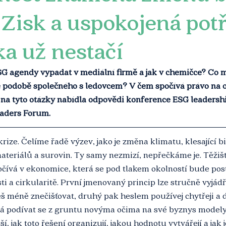
 Zisk a uspokojená pot
a už nestačí
G agendy vypadat v mediální firmě a jak v chemičce? Co m
 podobě společného s ledovcem? V čem spočívá právo na 
na tyto otázky nabídla odpovědi konference ESG leadersh
eaders Forum.
ize. Čelíme řadě výzev, jako je změna klimatu, klesající bi
teriálů a surovin. Ty samy nezmizí, nepřečkáme je. Těžišt
očívá v ekonomice, která se pod tlakem okolností bude po
i a cirkularitě. První jmenovaný princip lze stručně vyjádř
 méně znečišťovat, druhý pak heslem používej chytřeji a d
 podívat se z gruntu novýma očima na své byznys modely,
, jak toto řešení organizují, jakou hodnotu vytvářejí a jak je