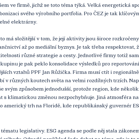
všem ve firmě, jichž se toto téma týká. Velká energetická sp
onizaci svého výrobního portfolia. Pro ČEZ je tak klíčov
elné elektrárny.
to má složitější v tom, že její aktivity jsou široce rozkročeny
nčnictví až po mediální byznys. Je tak třeba respektovat, 
elnosti různé strategie a cesty. Jednotlivé firmy totiž sam
o skupinu je pak peklo konsolidace výsledků pro reportování
jších vztahů PPF Jan Růžička. Firma musí ctít i regionálně
bí v různých koutech světa na velmi rozdílných trzích. Nap
vše svým způsobem jednodušší, protože region, kde několikr
vat s klimatickou změnou nezpochybňuje. Jiná atmosféra na
ro americký trh na Floridě, kde republikánský guvernér E
i tématu legislativy. ESG agenda se podle něj stala zákone
é výhody. Odpadá například řada debat na téma, zda je to 