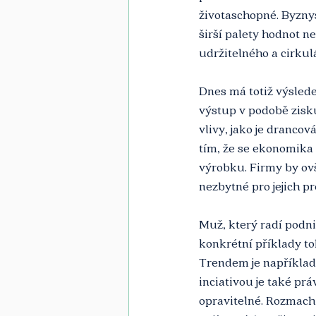
životaschopné. Byzny
širší palety hodnot n
udržitelného a cirku
Dnes má totiž výslede
výstup v podobě zisku
vlivy, jako je drancov
tím, že se ekonomika 
výrobku. Firmy by ov
nezbytné pro jejich pr
Muž, který radí podni
konkrétní příklady to
Trendem je například
inciativou je také pr
opravitelné. Rozmach 