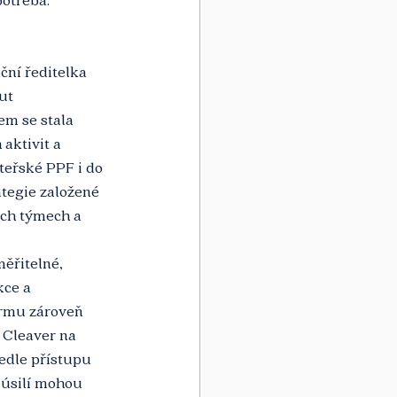
ční ředitelka 
ut 
em se stala 
aktivit a 
teřské PPF i do 
tegie založené 
ch týmech a 
ěřitelné, 
kce a 
irmu zároveň 
 Cleaver na 
edle přístupu 
 úsilí mohou 