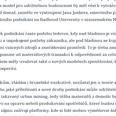
s model pro udržitelnou budoucnost by měl vést k vytvář
ež dosud, zaznělo ve vystoupení Jana Jonkera, emeritního p
lárního podnikání na Radboud University v nizozemském 
k podnikání často podobu ledovce, kdy nad hladinou je vi
 a uspokojené potřeby zákazníka, ale pod hladinou se kup
ání vzácných zdrojů a znečišťování prostředí. To je třeba zm
posune od materiálových transakcí k odpovědnosti za celo
šem měly uvažovat také o nových modelech zpeněžování, 
osperitu.
kům, vládám i bruselské exekutivě, nezůstal jen u teorie a 
ho, jaké příležitosti a nové druhy podnikání může udržiteln
 takzvaný urban mining, tedy těžba materiálů z demolic b
ávo na opravu neboli produkování spotřebičů, které budou 
zájmu zažívají platformy, kde si lidé mohou vyměňovat šat