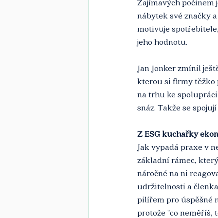
Zajímavých počinem je
nábytek své značky a 
motivuje spotřebitele
jeho hodnotu.
Jan Jonker zmínil ješt
kterou si firmy těžko
na trhu ke spolupráci
snáz. Takže se spojují
Z ESG kuchařky ekon
Jak vypadá praxe v n
základní rámec, který
náročné na ni reagov
udržitelnosti a člen
pilířem pro úspěšné n
protože "co neměříš, t