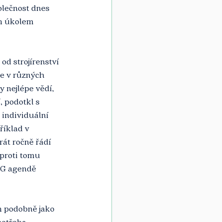
olečnost dnes 
ým úkolem 
 od strojírenství 
že v různých 
y nejlépe vědí, 
, podotkl s 
 individuální 
říklad v 
át ročně řádí 
proti tomu 
SG agendě 
m podobně jako 
potřeba.