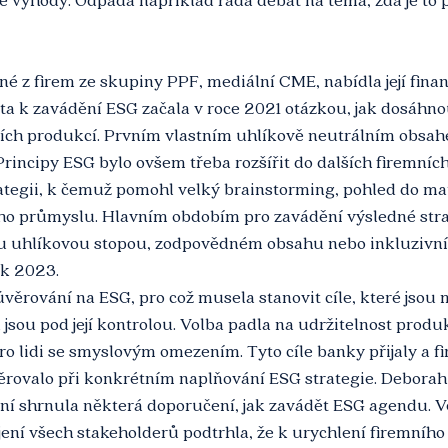
né z firem ze skupiny PPF, mediální CME, nabídla její finan
ta k zavádění ESG začala v roce 2021 otázkou, jak dosáhno
ních produkcí. Prvním vlastním uhlíkově neutrálním obsah
Principy ESG bylo ovšem třeba rozšířit do dalších firemních 
ategii, k čemuž pomohl velký brainstorming, pohled do ma
ího průmyslu. Hlavním obdobím pro zavádění výsledné stra
u uhlíkovou stopou, zodpovědném obsahu nebo inkluzivní
ok 2023.
věrování na ESG, pro což musela stanovit cíle, které jsou m
 jsou pod její kontrolou. Volba padla na udržitelnost produ
o lidi se smyslovým omezením. Tyto cíle banky přijaly a f
měrovalo při konkrétním naplňování ESG strategie. Deborah
ní shrnula některá doporučení, jak zavádět ESG agendu. V
ení všech stakeholderů podtrhla, že k urychlení firemního