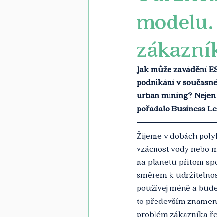
modelu.
zákazník
Jak může zavádění ES
podnikání v současné
urban mining? Nejen 
pořádalo Business L
Žijeme v dobách polykr
vzácnost vody nebo ma
na planetu přitom sp
směrem k udržitelnost
používej méně a budeš
to především znamená
problém zákazníka řeší