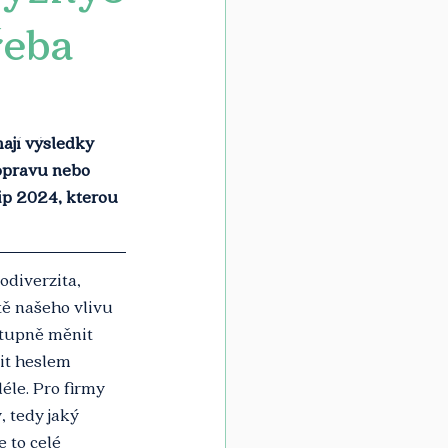
řeba
ají výsledky 
opravu nebo 
ip 2024, kterou 
odiverzita, 
ě našeho vlivu 
stupně měnit 
it heslem 
éle. Pro firmy 
 tedy jaký 
 to celé 