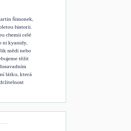
Martin Šimonek, 
etou historii. 
u chemii celé 
 ni kyanidy, 
olik mědi nebo 
ebujeme těžit 
k dosavadním 
í látku, která 
držitelnost 