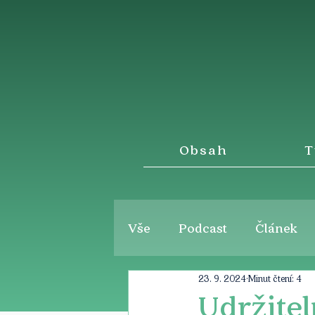
Obsah
T
Vše
Podcast
Článek
23. 9. 2024
Minut čtení: 4
Udržite