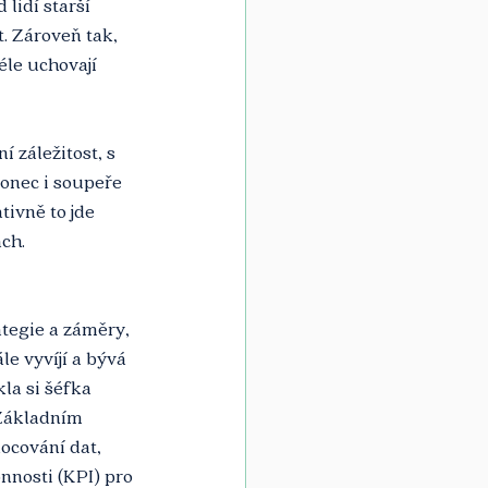
lidí starší 
. Zároveň tak, 
éle uchovají 
 záležitost, s 
konec i soupeře 
ivně to jde 
ách.
tegie a záměry, 
e vyvíjí a bývá 
la si šéfka 
Základním 
ocování dat, 
nnosti (KPI) pro 