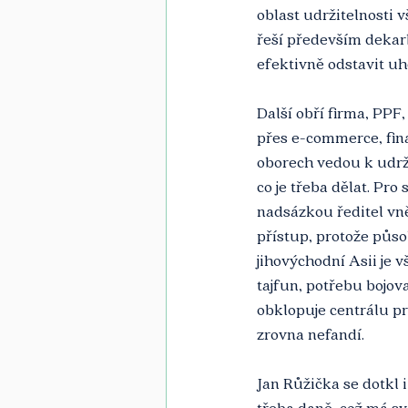
oblast udržitelnosti 
řeší především dekarb
efektivně odstavit uh
Další obří firma, PPF, 
přes e-commerce, fina
oborech vedou k udržit
co je třeba dělat. Pr
nadsázkou ředitel vně
přístup, protože půso
jihovýchodní Asii je 
tajfun, potřebu bojo
obklopuje centrálu p
zrovna nefandí.
Jan Růžička se dotkl 
třeba daně, což má sv