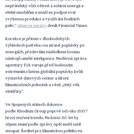
nepřátelský vůči větrné a solární energii a 
elektromobilům a snaží se podporovat 
zvýšenou produkci a využívání fosilních 
paliv,“ 
cituje ze zprávy
 deník Financial Times.
Korekce je přitom v dlouhodobých 
výhledech potřeba i na straně poptávky po 
energiích, především následkem boomu 
nástrojů umělé inteligence. Nedávná zpráva 
agentury EIA varuje před budoucím 
extrémním růstem globální poptávky kvůli 
výstavbě datových center a šíření 
klimatizačních jednotek a věstí „zlatý věk 
elektřiny“.
Ve Spojených státech dokonce 
podle Rhodium Group poprvé od roku 2007 
hrozí otočení trendu. Na konci 30. let by 
objem emisí podle zprávy opět mohl začít 
stoupat. Ředitel pro klimatickou politiku na 