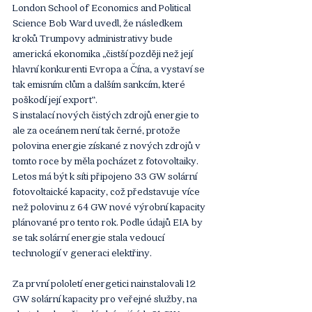
London School of Economics and Political 
Science Bob Ward uvedl, že následkem 
kroků Trumpovy administrativy bude 
americká ekonomika „čistší později než její 
hlavní konkurenti Evropa a Čína, a vystaví se 
tak emisním clům a dalším sankcím, které 
poškodí její export“.
S instalací nových čistých zdrojů energie to 
ale za oceánem není tak černé, protože 
polovina energie získané z nových zdrojů v 
tomto roce by měla pocházet z fotovoltaiky. 
Letos má být k síti připojeno 33 GW solární 
fotovoltaické kapacity, což představuje více 
než polovinu z 64 GW nové výrobní kapacity 
plánované pro tento rok. Podle údajů EIA by 
se tak solární energie stala vedoucí 
technologií v generaci elektřiny.
Za první pololetí energetici nainstalovali 12 
GW solární kapacity pro veřejné služby, na 