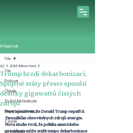
Příspěvek
Vše
22. 9. 2025
Minut čtení: 2
Vše
Trump brzdí dekarbonizaci,
Podcast
Spojené státy přesto spouští
Článek
desítky gigawattů čistých
Tváře Udržitelnosti
zdrojů
Expertní rozhovory
Není tajemstvím, že Donald Trump nepatří k 
fanouškům obnovitelných zdrojů energie. 
Z médií
Nová studie tvrdí, že politika amerického 
prezidenta může snížit tempo dekarbonizace 
Live stream