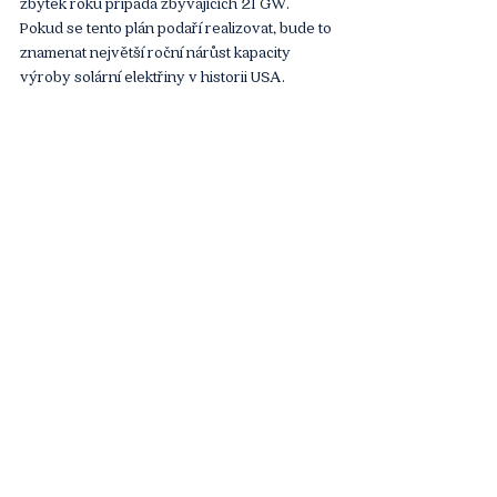
zbytek roku připadá zbývajících 21 GW. 
Pokud se tento plán podaří realizovat, bude to 
znamenat největší roční nárůst kapacity 
výroby solární elektřiny v historii USA.
I letošní celkový plánovaný přírůstek nové 
kapacity 64 GW by znamenal přepsání 
historických tabulek. Předchozí rekord 58 
nových gigawattů z roku 2002 byl však 
docílen téměř výhradně díky LNG (57 GW).
Letos na dříve dominantní plyn připadá 
pouze 4,7 GW. Těžce zkoušená větrná 
energetika si má připsat 7,8 GW. O zhruba 18 
GW se má zvýšit kapacita bateriových úložišť, 
které EIA počítá mezi energetické zdroje.
Článek
Komentáře