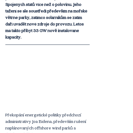
Spojených států více než o polovinu. Jeho 
tažení se ale soustředí především na mořské 
větrné parky, zatímco solárníkům se zatím 
daří uvádět nové zdroje do provozu. Letos 
má takto přibýt 33 GW nově instalované 
kapacity. 
Překopání energetické politiky předchozí 
administrativy Joa Bidena, především rušení 
naplánovaných offshore wind parků a 