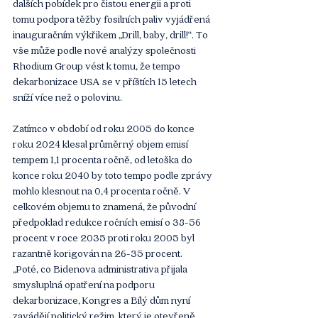
dalších pobídek pro čistou energii a proti 
tomu podpora těžby fosilních paliv vyjádřená 
inauguračním výkřikem „Drill, baby, drill!“. To 
vše může podle nové analýzy společnosti 
Rhodium Group vést k tomu, že tempo 
dekarbonizace USA se v příštích 15 letech 
sníží více než o polovinu.
Zatímco v období od roku 2005 do konce 
roku 2024 klesal průměrný objem emisí 
tempem 1,1 procenta ročně, od letoška do 
konce roku 2040 by toto tempo podle zprávy 
mohlo klesnout na 0,4 procenta ročně. V 
celkovém objemu to znamená, že původní 
předpoklad redukce ročních emisí o 38-56 
procent v roce 2035 proti roku 2005 byl 
razantně korigován na 26-35 procent.
„Poté, co Bidenova administrativa přijala 
smysluplná opatření na podporu 
dekarbonizace, Kongres a Bílý dům nyní 
zavádějí politický režim, který je otevřeně 