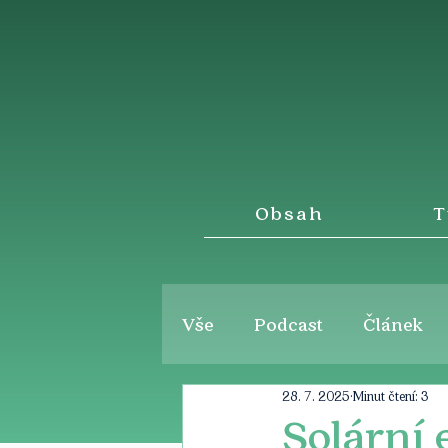
Obsah
T
Vše
Podcast
Článek
28. 7. 2025
Minut čtení: 3
Solární