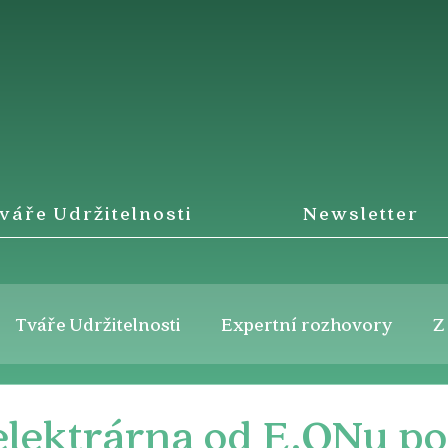
váře Udržitelnosti
Newsletter
Tváře Udržitelnosti
Expertní rozhovory
Z
 elektrárna od E.ONu 