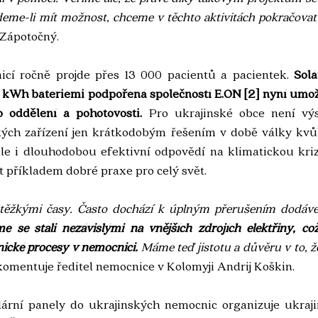
eme-li mít možnost, chceme v těchto aktivitách pokračovat i
 Zápotočný. 
cí ročně projde přes 13 000 pacientů a pacientek. 
Solá
 kWh bateriemi podpořená společností E.ON 
[2]
 nyní umož
o oddělení a pohotovosti.
 Pro ukrajinské obce není výs
ých zařízení jen krátkodobým řešením v době války kvůli
 i dlouhodobou efektivní odpovědí na klimatickou krizi
příkladem dobré praxe pro celý svět.
těžkými časy. Často dochází k úplným přerušením dodávek
e se stali nezávislými na vnějších zdrojích elektřiny, c
ické procesy v nemocnici.
 Máme teď jistotu a důvěru v to, ž
komentuje ředitel nemocnice v Kolomyji Andrij Koškin.
olární panely do ukrajinských nemocnic organizuje ukraji