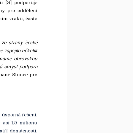
 [3] podporuje 
ny pro oddělení 
ím zraku, často 
ze strany české 
zapojilo několik 
 máme obrovskou 
vá smysl podpora 
aně Slunce pro 
 úsporná řešení, 
asi 1,5 milionu 
tří domácnosti, 