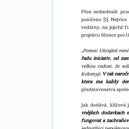
Přes sedmdesát proc
poničeno 
[1].
 Nejvíce
vodárny, na jejichž f
projektu Slunce pro Uk
„Pomoc Ukrajině není
řadu iniciativ, od za
velkou radost, že so
Kolomyji. 
V tak náročn
která má každý den
představenstva spole
Jak dodává, klíčová 
vnějších dodávkách e
fungovat a zachraňova
jednotlivci nepolevova