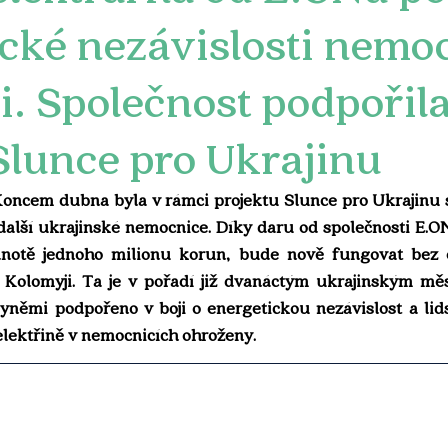
cké nezávislosti nemoc
. Společnost podpořil
Slunce pro Ukrajinu
cem dubna byla v rámci projektu Slunce pro Ukrajinu sp
další ukrajinské nemocnice. Díky daru od společnosti E.ON
dnotě jednoho milionu korun, bude nově fungovat bez 
Kolomyji. Ta je v pořadí již dvanáctým ukrajinským měs
yněmi podpořeno v boji o energetickou nezávislost a lidsk
 elektřině v nemocnicích ohroženy.