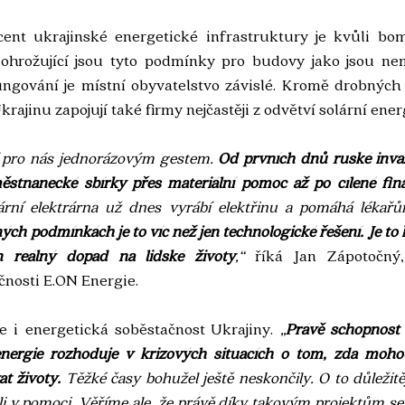
ent ukrajinské energetické infrastruktury je kvůli b
 ohrožující jsou tyto podmínky pro budovy jako jsou nem
ungování je místní obyvatelstvo závislé. Kromě drobných 
rajinu zapojují také firmy nejčastěji z odvětví solární ener
 pro nás jednorázovým gestem. 
Od prvních dnů ruské invaz
městnanecké sbírky přes materiální pomoc až po cílené fin
lární elektrárna už dnes vyrábí elektřinu a pomáhá lékařů
ých podmínkách je to víc než jen technologické řešení. Je to
 reálný dopad na lidské životy
,“
 říká Jan Zápotočný,
čnosti E.ON Energie.
je i energetická soběstačnost Ukrajiny. 
„
Právě schopnost 
nergie rozhoduje v krizových situacích o tom, zda moho
t životy.
 Těžké časy bohužel ještě neskončily. O to důležitějš
li v pomoci. Věříme ale, že právě díky takovým projektům se 