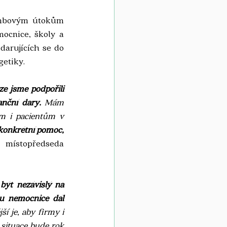
ombovým útokům 
ocnice, školy a 
darujících se do 
getiky.
e jsme podpořili 
anční dary.
 Mám 
m i pacientům v 
 konkrétní pomoc, 
 místopředseda 
být nezávislý na 
u nemocnice dál 
í je, aby firmy i 
situace bude rok 