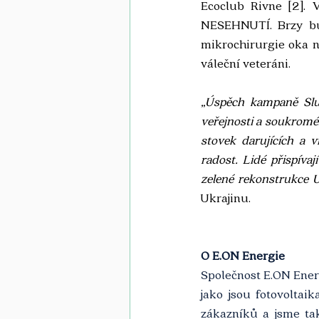
Ecoclub Rivne [2]. 
NESEHNUTÍ. 
Brzy b
mikrochirurgie oka n
váleční veteráni.
„Úspěch kampaně Slun
veřejnosti a soukroméh
stovek darujících a 
radost. Lidé přispíva
zelené rekonstrukce Uk
Ukrajinu.
O E.ON Energie
Společnost E.ON Energ
jako jsou fotovoltai
zákazníků a jsme tak