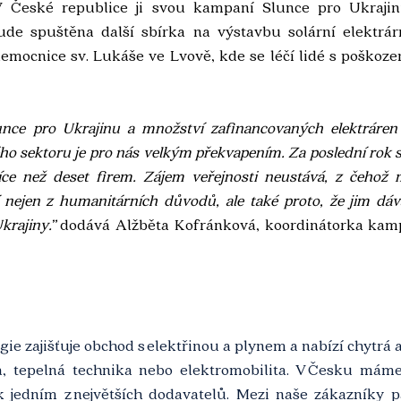
V České republice ji svou kampaní Slunce pro Ukrajinu
ude spuštěna další sbírka na výstavbu solární elektrár
emocnice sv. Lukáše ve Lvově, kde se léčí lidé s poškozen
ce pro Ukrajinu a množství zafinancovaných elektráren 
o sektoru je pro nás velkým překvapením. Za poslední rok se 
více než deset firem. Zájem veřejnosti neustává, z čehož
jí nejen z humanitárních důvodů, ale také proto, že jim dá
rajiny.” 
dodává Alžběta Kofránková, koordinátorka kamp
ie zajišťuje obchod s elektřinou a plynem a nabízí chytrá a
ka, tepelná technika nebo elektromobilita. V Česku máme 
 jedním z největších dodavatelů. Mezi naše zákazníky pa