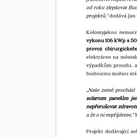
od roku zlepšovat Bud
projektů,“
 dodává Jan
Kolomyjskou nemocni
výkonu 106 kWp s 50
provoz chirurgickéh
elektráren na městsk
výpadkům proudu, ale
budoucnu mohou stát 
„Naše země prochází 
solárním panelům jsm
nepřerušovat zdravotn
a že o ni nepřijdeme,“
 
Projekt dodávající s