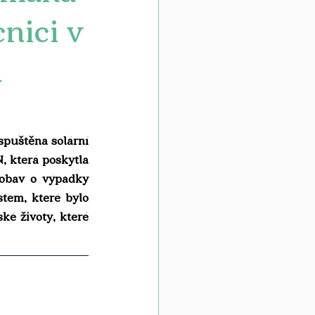
nici v
a
uštěna solární 
, která poskytla 
obav o výpadky 
tem, které bylo 
é životy, které 