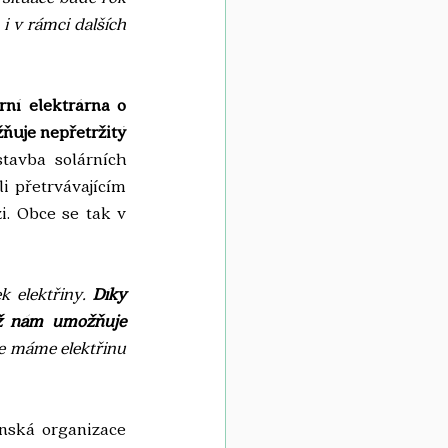
 v rámci dalších 
rní elektrárna o 
ňuje nepřetržitý 
tavba solárních 
 přetrvávajícím 
. Obce se tak v 
 elektřiny. 
Díky 
ož nám umožňuje 
e máme elektřinu 
nská organizace 