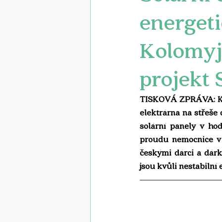
energeti
Kolomyji
projekt 
TISKOVÁ ZPRÁVA: Kon
elektrárna na střeše 
solární panely v ho
proudu nemocnice v 
českými dárci a dárk
jsou kvůli nestabilní