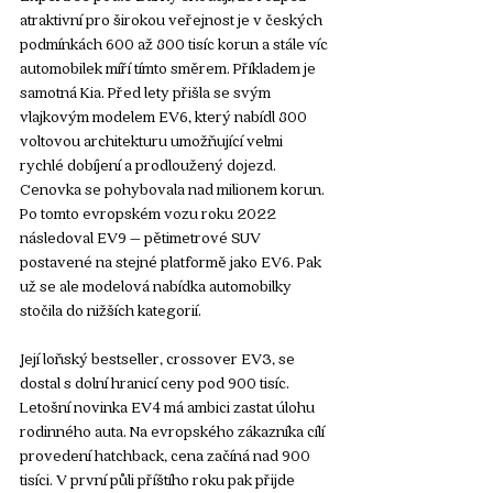
atraktivní pro širokou veřejnost je v českých 
podmínkách 600 až 800 tisíc korun a stále víc 
automobilek míří tímto směrem. Příkladem je 
samotná Kia. Před lety přišla se svým 
vlajkovým modelem EV6, který nabídl 800 
voltovou architekturu umožňující velmi 
rychlé dobíjení a prodloužený dojezd. 
Cenovka se pohybovala nad milionem korun. 
Po tomto evropském vozu roku 2022 
následoval EV9 – pětimetrové SUV 
postavené na stejné platformě jako EV6. Pak 
už se ale modelová nabídka automobilky 
stočila do nižších kategorií. 
Její loňský bestseller, crossover EV3, se 
dostal s dolní hranicí ceny pod 900 tisíc. 
Letošní novinka EV4 má ambici zastat úlohu 
rodinného auta. Na evropského zákazníka cílí 
provedení hatchback, cena začíná nad 900 
tisíci. V první půli příštího roku pak přijde 