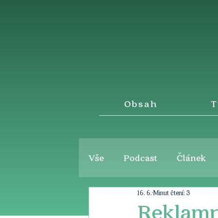
Obsah
T
Vše
Podcast
Článek
16. 6.
Minut čtení: 3
Reklamn