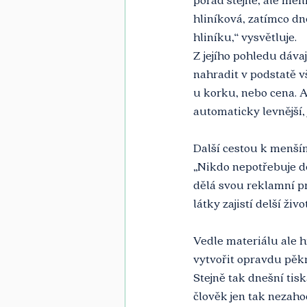
hliníková, zatímco dn
hliníku,“ vysvětluje.
Z jejího pohledu dáva
nahradit v podstatě v
u korku, nebo cena. A
automaticky levnější,
Další cestou k menším
„Nikdo nepotřebuje de
dělá svou reklamní pr
látky zajistí delší živo
Vedle materiálu ale hr
vytvořit opravdu pěkn
Stejně tak dnešní tis
člověk jen tak nezaho