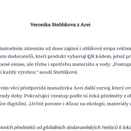
Veronika Stehlíková z Arei
dnárodním zázemím už dnes zajímá i uhlíková stopa rekla
oto dodavatelů, kteří produkt vybavují QR kódem, jehož pr
sobené emise, ale třeba i spotřebu materiálu a vody. „Postu
 každý výrobce,“ soudí Stehlíková.
vím věcí předpovídá manažerka Arei další rozvoj, který o
endy doby. Pokračující vzestup podle ní čeká předměty z obl
více digitální. „Určitě poroste i důraz na ekologii, materiály
amních předmětů od globálních dodavatelských řetězců k loká