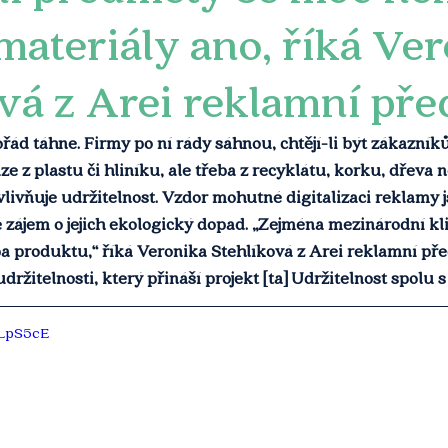
materiály ano, říká Ve
ová z Arei reklamní př
ád táhne. Firmy po ní rády sáhnou, chtějí-li být zákazní
ze z plastu či hliníku, ale třeba z recyklátu, korku, dřeva n
ivňuje udržitelnost. Vzdor mohutné digitalizaci reklamy j
e zájem o jejich ekologický dopad. „Zejména mezinárodní kl
pa produktu,“ říká Veronika Stehlíková z Arei reklamní př
ržitelnosti, který přináší projekt [ta] Udržitelnost spolu s 
dLpS5cE