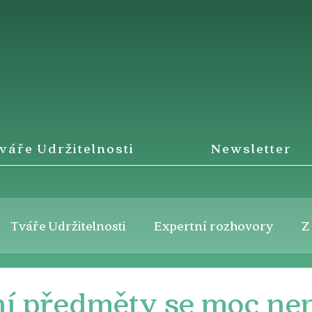
váře Udržitelnosti
Newsletter
Tváře Udržitelnosti
Expertní rozhovory
Z
í předměty se moc ne