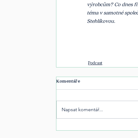
výrobcům? Co dnes firm
téma v samotné společ
Stehlíkovou. 
Podcast
Komentáře
Napsat komentář...