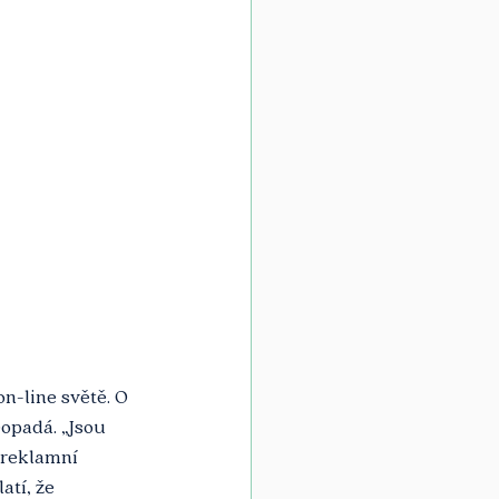
n-line světě. O 
opadá. „Jsou 
 reklamní 
atí, že 