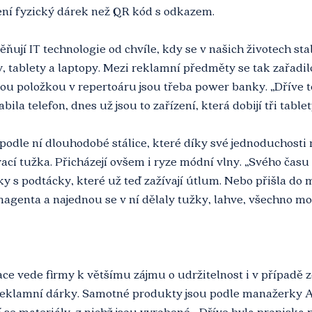
ení fyzický dárek než QR kód s odkazem.
ěňují IT technologie od chvíle, kdy se v našich životech sta
 tablety a laptopy. Mezi reklamní předměty se tak zařadilo
kou položkou v repertoáru jsou třeba power banky. „Dříve 
ila telefon, dnes už jsou to zařízení, která dobijí tři table
podle ní dlouhodobé stálice, které díky své jednoduchosti n
vací tužka. Přicházejí ovšem i ryze módní vlny. „Svého čas
y s podtácky, které už teď zažívají útlum. Nebo přišla do 
enta a najednou se v ní dělaly tužky, lahve, všechno možn
ce vede firmy k většímu zájmu o udržitelnost i v případě z
u reklamní dárky. Samotné produkty jsou podle manažerky A
í se materiály, z nichž jsou vyrobené. „Dříve byla propiska 