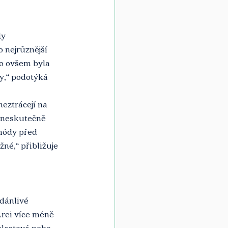
ly 
 nejrůznější 
to ovšem byla 
ty,“ podotýká 
eztrácejí na 
u neskutečně 
módy před 
é,“ přibližuje 
dánlivé 
rei více méně 
plastová nebo 