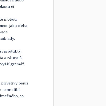
lastu či 
ože mohou 
ost, jako třeba 
bude 
 náklady.
ší produkty. 
ta a zároveň 
 vyšší gramáž 
 přívětivý peníz 
se mu líbí. 
jimečného, co 