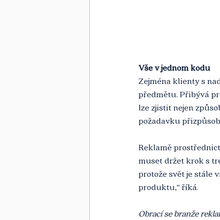
Vše v jednom kódu
Zejména klienty s na
předmětu. Přibývá pr
lze zjistit nejen způ
požadavku přizpůsobí
Reklamě prostřednict
muset držet krok s tr
protože svět je stále 
produktu,“ říká.
Obrací se branže rekl