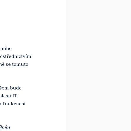
mního 
ostřednictvím 
pně se tomuto 
všem bude 
asti IT, 
 a funkčnost 
lním 