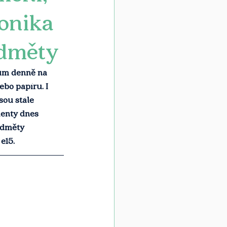
ronika
edměty
kům denně na 
ebo papíru. I 
sou stále 
ienty dnes 
edměty 
e15.