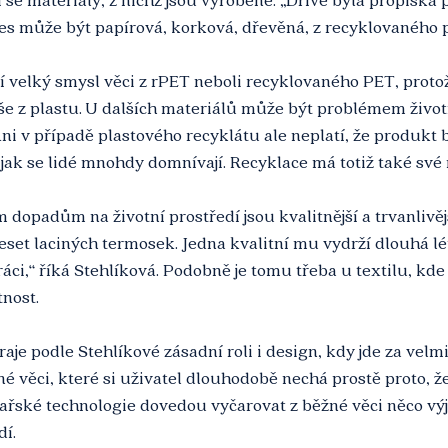
es může být papírová, korková, dřevěná, z recyklovaného p
jí velký smysl věci z rPET neboli recyklovaného PET, prot
še z plastu. U dalších materiálů může být problémem životn
ni v případě plastového recyklátu ale neplatí, že produkt 
 jak se lidé mnohdy domnívají. Recyklace má totiž také své
 dopadům na životní prostředí jsou kvalitnější a trvanlivěj
set laciných termosek. Jedna kvalitní mu vydrží dlouhá lé
áci,“ říká Stehlíková. Podobně je tomu třeba u textilu, kde
tnost.
aje podle Stehlíkové zásadní roli i design, kdy jde za velmi
é věci, které si uživatel dlouhodobě nechá prostě proto, že 
kařské technologie dovedou vyčarovat z běžné věci něco vý
dí.