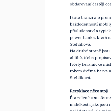
obdarovaní častěji oc
I tuto branži ale prom
každodenností mobily,
příslušenství a typic
power banka, která nab
Stehlíková.
Na druhé straně jsou 
oblibě, třeba propiso
frčely keramické misk
rokem dvěma barva mag
Stehlíková.
Recyklace něco stojí
Éra zelené transforma
maličkosti, jako jso
pořád stejné, ale měn