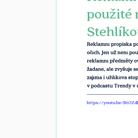
použité 
Stehlík
Reklamní propiska poř
očích. Jen už není pou
reklamní předměty ovl
žádané, ale zvyšuje s
zajímá i uhlíková sto
v podcastu Trendy v ud
https://youtu.be/BtOZ