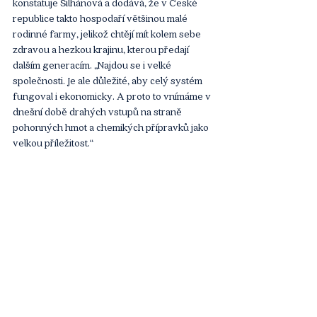
konstatuje Šilhánová a dodává, že v České 
republice takto hospodaří většinou malé 
rodinné farmy, jelikož chtějí mít kolem sebe 
zdravou a hezkou krajinu, kterou předají 
dalším generacím. „Najdou se i velké 
společnosti. Je ale důležité, aby celý systém 
fungoval i ekonomicky. A proto to vnímáme v 
dnešní době drahých vstupů na straně 
pohonných hmot a chemikých přípravků jako 
velkou příležitost.“
Jak bude vypadat budoucnost Nestlé? 
„Chceme se zaměřit na udržitelný způsob 
pěstování plodin. Nalézt správné obaly, které 
naše potraviny ochrání a budou z vhodných 
materiálů připravených pro recyklaci. 
Udržitelnost v potravinářství nemůže být 
pouze u prémiových značek, potraviny musí 
být dostupné všem, a proto dává smysl, že 
tak velké firmy jako Nestlé se této otázce 
věnují a investují do udržitelnosti i u 