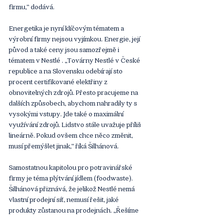
firmu,“
dodává. 
Energetika je nyní klíčovým tématem a 
výrobní firmy nejsou vyjímkou. Energie, její 
původ a také ceny jsou samozřejmě i 
tématem v Nestlé . „Továrny Nestlé v České 
republice a na Slovensku odebírají sto 
procent certifikované elektřiny z 
obnovitelných zdrojů. Přesto pracujeme na 
dalších způsobech, abychom nahradily ty s 
vysokými vstupy. Jde také o maximální 
využívání zdrojů. Lidstvo stále uvažuje příliš 
lineárně. Pokud ovšem chce něco změnit, 
musí přemýšlet jinak,“ říká Šilhánová. 
Samostatnou kapitolou pro potravinářské 
firmy je téma plýtvání jídlem (foodwaste). 
Šilhánová přiznává, že jelikož Nestlé nemá 
vlastní prodejní síť, nemusí řešit, jaké 
produkty zůstanou na prodejnách. „Řešíme 