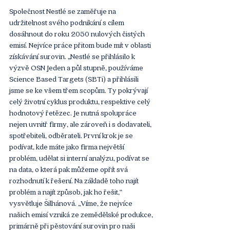
Společnost Nestlé se zaměřuje na 
udržitelnost svého podnikání s cílem 
dosáhnout do roku 2050 nulových čistých 
emisí. Nejvíce práce přitom bude mít v oblasti 
získávání surovin. „Nestlé se přihlásilo k 
výzvě OSN Jeden a půl stupně, používáme 
Science Based Targets (SBTi) a přihlásili 
jsme se ke všem třem scopům. Ty pokrývají 
celý životní cyklus produktu, respektive celý 
hodnotový řetězec. Je nutná spolupráce 
nejen uvnitř firmy, ale zároveň i s dodavateli, 
spotřebiteli, odběrateli. První krok je se 
podívat, kde máte jako firma největší 
problém, udělat si interní analýzu, podívat se 
na data, o která pak můžeme opřít svá 
rozhodnutí k řešení. Na základě toho najít 
problém a najít způsob, jak ho řešit,“ 
vysvětluje Šilhánová. „Víme, že nejvíce 
našich emisí vzniká ze zemědělské produkce, 
primárně při pěstování surovin pro naši 