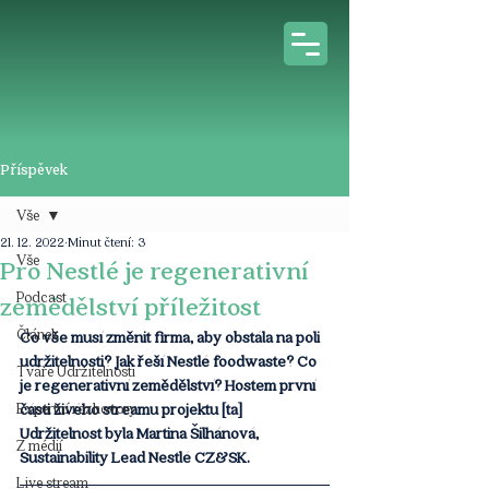
Příspěvek
Vše
21. 12. 2022
Minut čtení: 3
Vše
Pro Nestlé je regenerativní
Podcast
zemědělství příležitost
Článek
Co vše musí změnit firma, aby obstála na poli 
udržitelnosti? Jak řeší Nestlé foodwaste? Co 
Tváře Udržitelnosti
je regenerativní zemědělství? Hostem první 
Expertní rozhovory
části živého streamu projektu [ta] 
Udržitelnost byla Martina Šilhánová, 
Z médií
Sustainability Lead Nestlé CZ&SK. 
Live stream