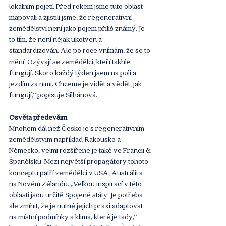
lokálním pojetí. Před rokem jsme tuto oblast 
mapovali a zjistili jsme, že regenerativní 
zemědělství není jako pojem příliš známý. Je 
to tím, že není nějak ukotven a 
standardizován. Ale po roce vnímám, že se to 
mění. Ozývají se zemědělci, kteří takhle 
fungují. Skoro každý týden jsem na poli a 
jezdím za nimi. Chceme je vidět a vědět, jak 
fungují,“ popisuje Šilhánová. 
Osvěta především
Mnohem dál než Česko je s regenerativním 
zemědělstvím například Rakousko a 
Německo, velmi rozšířené je také ve Francii či 
Španělsku. Mezi největší propagátory tohoto 
konceptu patří zemědělci v USA, Austrálii a 
na Novém Zélandu. „Velkou inspirací v této 
oblasti jsou určitě Spojené státy. Je potřeba 
ale zmínit, že je nutné jejich praxi adaptovat 
na místní podmínky a klima, které je tady,“ 