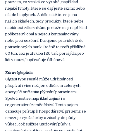
pouze to, co vzniká ve výrobě, například 
nějaké hmoty, které se dají ještě skrmit nebo 
dát do bioplynek. A dále také to, co je na 
našich skladech, tedy produkty, které nelze 
nabídnout zákazníkům, protože mají například 
poškozený obal a nejsou kontaminovány 
nebo jsou sezónní. Darujeme pravidelně do 
potravinových bank. Ročně to tvoří přibližně 
60 tun, což je zhruba 120 tisíc porcí jídla pro 
lidi v nouzi,“ upřesňuje Šilhánová. 
Zdravější půda
Gigant typu Nestlé může udržitelnosti 
přispívat i více než jen odběrem zelených 
energií či snížením plýtvání potravinami. 
Společnost se například zajímá i o 
regenerativní zemědělství. Tento pojem 
označuje přístup k hospodářství, při němž se 
omezuje využití orby a zásahy do půdy 
vůbec, což snižuje utužování půdy a 
narušování struktury, snižuje se využívání 