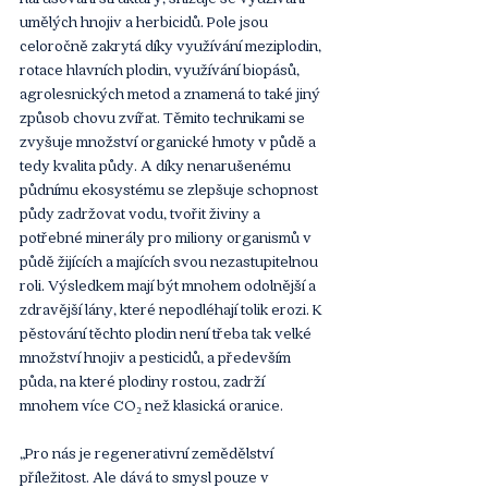
umělých hnojiv a herbicidů. Pole jsou 
celoročně zakrytá díky využívání meziplodin, 
rotace hlavních plodin, využívání biopásů, 
agrolesnických metod a znamená to také jiný 
způsob chovu zvířat. Těmito technikami se 
zvyšuje množství organické hmoty v půdě a 
tedy kvalita půdy. A díky nenarušenému 
půdnímu ekosystému se zlepšuje schopnost 
půdy zadržovat vodu, tvořit živiny a 
potřebné minerály pro miliony organismů v 
půdě žijících a majících svou nezastupitelnou 
roli. Výsledkem mají být mnohem odolnější a 
zdravější lány, které nepodléhají tolik erozi. K 
pěstování těchto plodin není třeba tak velké 
množství hnojiv a pesticidů, a především 
půda, na které plodiny rostou, zadrží 
mnohem více CO₂ než klasická oranice. 
„Pro nás je regenerativní zemědělství 
příležitost. Ale dává to smysl pouze v 