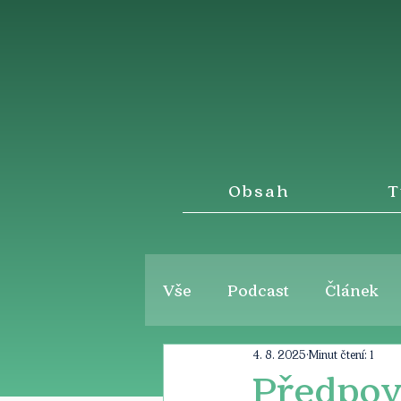
Obsah
T
Vše
Podcast
Článek
4. 8. 2025
Minut čtení: 1
Předpov