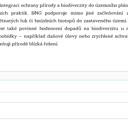
integraci ochrany přírody a biodiverzity do územního plá
ních praktik. BNG podporuje mimo jiné začleňování ze
ětnatých luk či hnízdních biotopů do zastaveného území. 
st také povinné hodnocení dopadů na biodiverzitu u no
pobídky – například daňové úlevy nebo zrychlené schvalo
eňují přírodě blízká řešení.