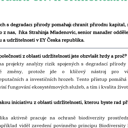
ch s degradací přírody pomáhají chránit přírodní kapitál, 
o z nás,  říká Strahinja Mladenović, senior manažer odděle
 a udržitelnosti v EY Česká republika.
polečnosti z oblasti udržitelnosti jste obzvlášť hrdý a proč?
a projekty analýzy rizik spojených s degradací přírody a
ké změny, protože jde o klíčový nástroj pro vč
eputačních a investičních hrozeb. Tento přístup pomáhá c
visí fungování ekosystémových služeb, a tím i kvalita živo
akou iniciativu z oblasti udržitelnosti, kterou byste rád př
ika aktivně pracuje na ochraně biodiverzity prostředn
například viděl zavedení povinného principu Biodiversity 