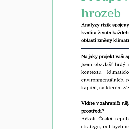
hrozeb
Analýzy rizik spojený
kvalita života každéh
oblasti změny klimatu
Na jaký projekt vaší s
Jsem obzvlášť hrdý n
kontextu klimatic
environmentálních, r
kapitál, na kterém zá
Vidíte v zahraničí něj
prostředí?
Ačkoli Česká republ
strategií, rád bych 