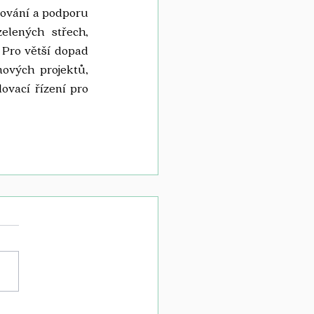
nování a podporu 
lených střech, 
Pro větší dopad 
vých projektů, 
vací řízení pro 