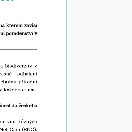
na kterém závisí 
ní poradenství v 
 biodiverzity v 
asné odhalení 
hránit přírodní 
ta každého z nás.
inesl do českého 
ictvím různých 
Net Gain (BNG), 