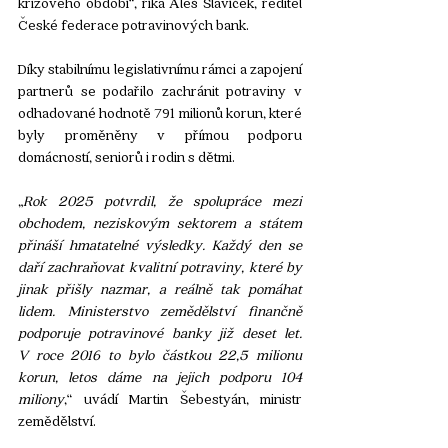
krizového období“, říká Aleš Slavíček, ředitel 
České federace potravinových bank.
Díky stabilnímu legislativnímu rámci a zapojení 
partnerů se podařilo zachránit potraviny v 
odhadované hodnotě 791 milionů korun, které 
byly proměněny v přímou podporu 
domácností, seniorů i rodin s dětmi.
„
Rok 2025 potvrdil, že spolupráce mezi 
obchodem, neziskovým sektorem a státem 
přináší hmatatelné výsledky. Každý den se 
daří zachraňovat kvalitní potraviny, které by 
jinak přišly nazmar, a reálně tak pomáhat 
lidem. Ministerstvo zemědělství finančně 
podporuje potravinové banky již deset let. 
V roce 2016 to bylo částkou 22,5 milionu 
korun, letos dáme na jejich podporu 104 
miliony
,“ uvádí Martin Šebestyán, ministr 
zemědělství.