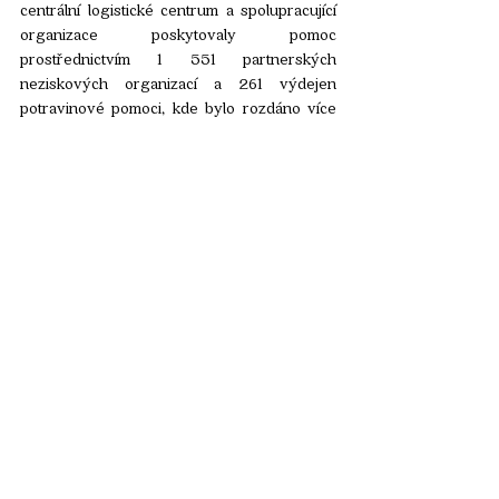
centrální logistické centrum a spolupracující 
organizace poskytovaly pomoc 
prostřednictvím 1 551 partnerských 
neziskových organizací a 261 výdejen 
potravinové pomoci, kde bylo rozdáno více 
než 932 tisíc potravinových balíčků. Největší 
skupinu příjemců, celkem 62 %, tvořily rodiny 
s dětmi a samoživitelé, dále senioři a lidé, kteří 
se ocitli v náhlé krizi.
Článek
Komentáře
Napsat komentář...