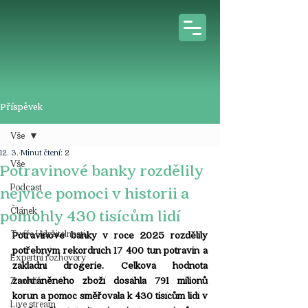
Příspěvek
Vše
12. 3.
Minut čtení: 2
Vše
Potravinové banky rozdělily
Podcast
nejvíce pomoci v historii a
Článek
pomohly 430 tisícům lidí
Tváře Udržitelnosti
Potravinové banky v roce 2025 rozdělily 
potřebným rekordních 17 400 tun potravin a 
Expertní rozhovory
základní drogerie. Celková hodnota 
zachráněného zboží dosáhla 791 milionů 
Z médií
korun a pomoc směřovala k 430 tisícům lidí v 
Live stream