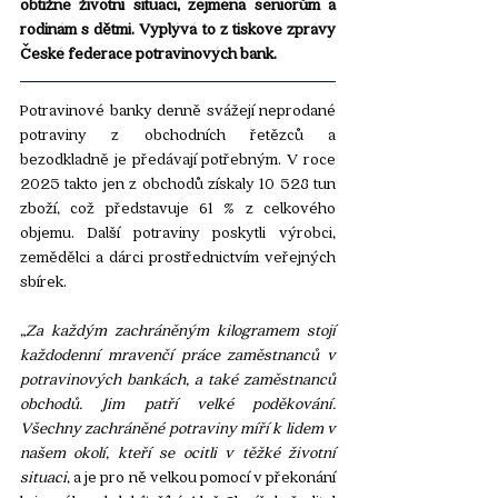
obtížné životní situaci, zejména seniorům a 
rodinám s dětmi. Vyplývá to z tiskové zprávy 
České federace potravinových bank.
Potravinové banky denně svážejí neprodané 
potraviny z obchodních řetězců a 
bezodkladně je předávají potřebným. V roce 
2025 takto jen z obchodů získaly 10 528 tun 
zboží, což představuje 61 % z celkového 
objemu. Další potraviny poskytli výrobci, 
zemědělci a dárci prostřednictvím veřejných 
sbírek.
„
Za každým zachráněným kilogramem stojí 
každodenní mravenčí práce zaměstnanců v 
potravinových bankách, a také zaměstnanců 
obchodů. Jim patří velké poděkování. 
Všechny zachráněné potraviny míří k lidem v 
našem okolí, kteří se ocitli v těžké životní 
situaci
, a je pro ně velkou pomocí v překonání 