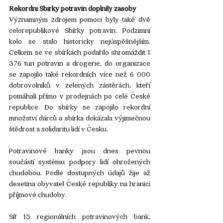
Rekordní Sbírky potravin doplnily zásoby
Významným zdrojem pomoci byly také dvě 
celorepublikové Sbírky potravin. Podzimní 
kolo se stalo historicky nejúspěšnějším. 
Celkem se ve sbírkách podařilo shromáždit 1 
376 tun potravin a drogerie, do organizace 
se zapojilo také rekordních více než 6 000 
dobrovolníků v zelených zástěrách, kteří 
pomáhali přímo v prodejnách po celé České 
republice. Do sbírky se zapojilo rekordní 
množství dárců a sbírka dokázala výjimečnou 
štědrost a solidaritu lidí v Česku. 
Potravinové banky jsou dnes pevnou 
součástí systému podpory lidí ohrožených 
chudobou. Podle dostupných údajů žije až 
desetina obyvatel České republiky na hranici 
příjmové chudoby.
Síť 15 regionálních potravinových bank, 