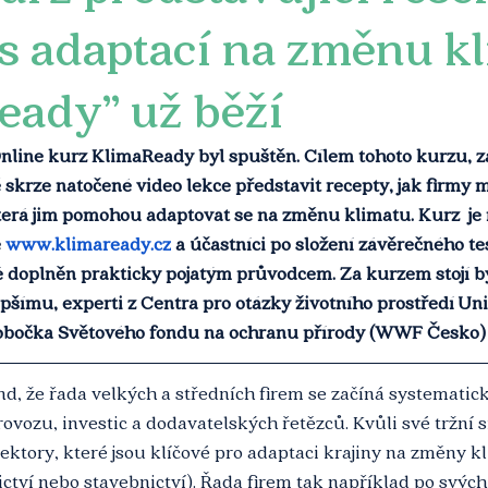
s adaptací na změnu k
eady” už běží
ine kurz KlimaReady byl spuštěn. Cílem tohoto kurzu, 
ě skrze natočené video lekce představit recepty, jak firmy 
která jim pomohou adaptovat se na změnu klimatu. Kurz  j
 
www.klimaready.cz
 a účastníci po složení závěrečného te
aké doplněn prakticky pojatým průvodcem. Za kurzem stojí 
šímu, experti z Centra pro otázky životního prostředí Uni
obočka Světového fondu na ochranu přírody (WWF Česko)
, že řada velkých a středních firem se začíná systematic
ovozu, investic a dodavatelských řetězců. Kvůli své tržní sí
ektory, které jsou klíčové pro adaptaci krajiny na změny 
nictví nebo stavebnictví). Řada firem tak například po svých