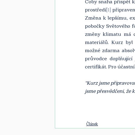
Coby snaha přispět k 
prostředí
[1]
 připrave
Změna k lepšímu, exp
pobočky Světového f
změny klimatu má ce
materiálů. Kurz byl
možné zdarma absolv
průvodce doplňující
certifikát. Pro účast
“Kurz jsme připravoval
jsme přesvědčeni, že k
Článek