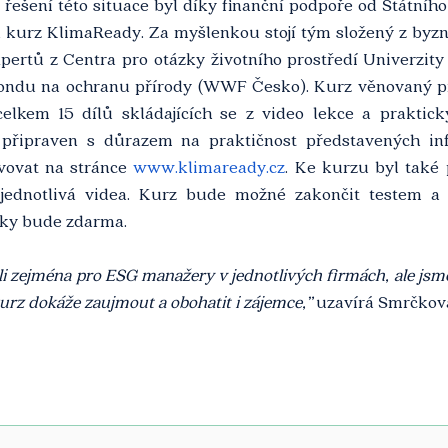
řešení této situace byl díky finanční podpoře od Státního
n kurz KlimaReady. Za myšlenkou stojí tým složený z 
byzn
ertů z Centra pro otázky životního prostředí Univerzity 
ondu na ochranu přírody (WWF Česko). 
Kurz věnovaný př
lkem 15 dílů skládajících se z video lekce a praktický
 připraven s důrazem na praktičnost představených inf
ovat na stránce 
www.klimaready.cz
. Ke kurzu byl také 
 jednotlivá videa. Kurz bude možné zakončit testem a p
níky bude zdarma.
i zejména pro ESG manažery v jednotlivých firmách, ale jsme 
urz dokáže zaujmout a obohatit i zájemce,” 
uzavírá Smrčkov