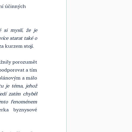
ní účinných 
si myslí, že je 
ce starat také o 
a kurzem stojí.  
žnily porozumět 
odporovat a tím 
plánovým a málo 
 je téma, jehož 
dí zatím chyběl 
tímto fenoménem 
rka byznysové 