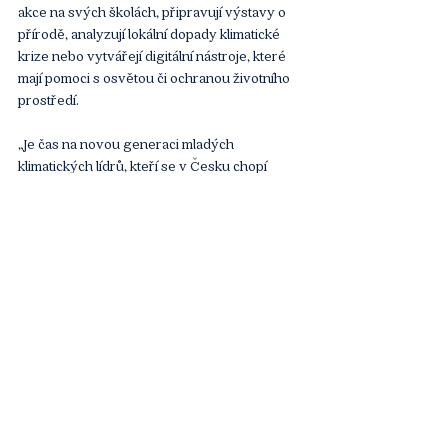
akce na svých školách, připravují výstavy o 
přírodě, analyzují lokální dopady klimatické 
krize nebo vytvářejí digitální nástroje, které 
mají pomoci s osvětou či ochranou životního 
prostředí.
„Je čas na novou generaci mladých 
klimatických lídrů, kteří se v Česku chopí 
témat, jako je obnova přírody a ochrana 
klimatu. Takových, kteří budou inspirovat 
především konkrétními projekty,“ říká Šimon 
Michalčík z organizace Plant-for-the-Planet. 
Obě organizace potvrzují, že projekt bude 
pokračovat i v roce 2027.
Článek
Komentáře