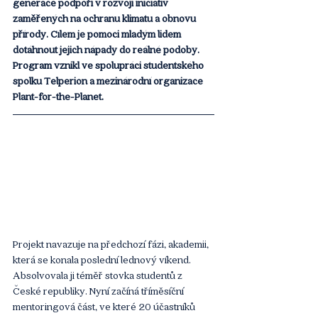
generace podpoří v rozvoji iniciativ 
zaměřených na ochranu klimatu a obnovu 
přírody. Cílem je pomoci mladým lidem 
dotáhnout jejich nápady do reálné podoby. 
Program vznikl ve spolupráci studentského 
spolku Telperion a mezinárodní organizace 
Plant-for-the-Planet.
Projekt navazuje na předchozí fázi, akademii, 
která se konala poslední lednový víkend. 
Absolvovala ji téměř stovka studentů z 
České republiky. Nyní začíná tříměsíční 
mentoringová část, ve které 20 účastníků 