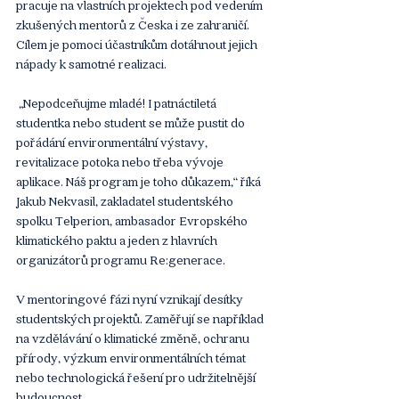
pracuje na vlastních projektech pod vedením 
zkušených mentorů z Česka i ze zahraničí. 
Cílem je pomoci účastníkům dotáhnout jejich 
nápady k samotné realizaci.
 „Nepodceňujme mladé! I patnáctiletá 
studentka nebo student se může pustit do 
pořádání environmentální výstavy, 
revitalizace potoka nebo třeba vývoje 
aplikace. Náš program je toho důkazem,“ říká 
Jakub Nekvasil, zakladatel studentského 
spolku Telperion, ambasador Evropského 
klimatického paktu a jeden z hlavních 
organizátorů programu Re:generace.
V mentoringové fázi nyní vznikají desítky 
studentských projektů. Zaměřují se například 
na vzdělávání o klimatické změně, ochranu 
přírody, výzkum environmentálních témat 
nebo technologická řešení pro udržitelnější 
budoucnost.