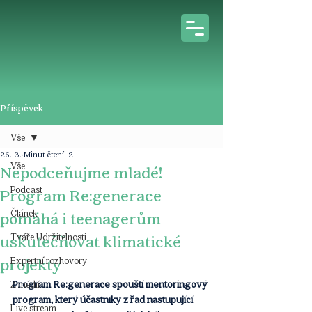
Příspěvek
Vše
26. 3.
Minut čtení: 2
Vše
Nepodceňujme mladé!
Podcast
Program Re:generace
Článek
pomáhá i teenagerům
Tváře Udržitelnosti
uskutečňovat klimatické
projekty
Expertní rozhovory
Program Re:generace spouští mentoringový 
Z médií
program, který účastníky z řad nastupující 
Live stream