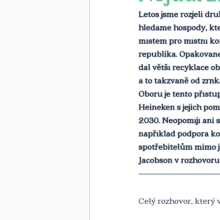
Letos jsme rozjeli dr
hledáme hospody, kter
místem pro místní ko
republika. Opakované
dál větší recyklace o
a to takzvaně od zrnk
Oboru je tento přístup
Heineken s jejich pom
2030. Neopomíjí ani s
například podpora ko
spotřebitelům mimo ji
Jacobson v rozhovoru,
Celý rozhovor, který