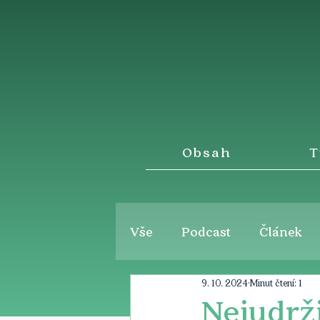
Obsah
T
Vše
Podcast
Článek
9. 10. 2024
Minut čtení: 1
Nejudržit