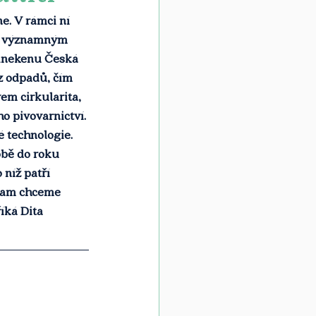
e. V rámci ní 
ou významným 
einekenu Česká 
z odpadů, čím 
em cirkularita, 
o pivovarnictví. 
é technologie. 
obě do roku 
níž patří 
Tam chceme 
íká Dita 