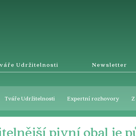
váře Udržitelnosti
Newsletter
Tváře Udržitelnosti
Expertní rozhovory
Z
elnější pivní obal je pů