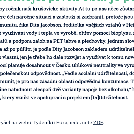
uhý ročník naší krušovické aktivity Ať tu po nás něco zůstan
é čelí náročné situaci a zaslouží si zachránit, protože js
munitu, říká Dita Jacobson, ředitelka vnějších vztahů v H
 využívání vody i tepla ve výrobě, ohřev pomoci bioplynu 
balů a podpora záloh na PET lahve a plechovky. Jedním slov
a až po půllitr, je podle Dity Jacobson základem udržitelnéh
 vlastní, jen je třeba ho dále rozvíjet a využívat k tomu nov
ocí plánuje dosáhnout v Česku uhlíkové neutrality ve výr
polečenskou odpovědnost. „Vedle sociální udržitelnosti, do 
munit, je pro nás zásadní oblastí odpovědná konzumace. 
né nabídnout alespoň dvě varianty nápoje bez alkoholu,“ ř
 který vznikl ve spolupráci s projektem [ta]Udržitelnost.
 vyšel na webu Týdeníku Euro, naleznete 
ZDE
.