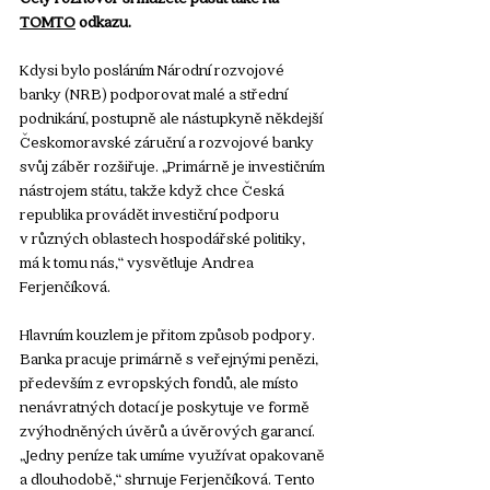
TOMTO
 odkazu.
Kdysi bylo posláním Národní rozvojové 
banky (NRB) podporovat malé a střední 
podnikání, postupně ale nástupkyně někdejší 
Českomoravské záruční a rozvojové banky 
svůj záběr rozšiřuje. „Primárně je investičním 
nástrojem státu, takže když chce Česká 
republika provádět investiční podporu 
v různých oblastech hospodářské politiky, 
má k tomu nás,“ vysvětluje Andrea 
Ferjenčíková. 
Hlavním kouzlem je přitom způsob podpory. 
Banka pracuje primárně s veřejnými penězi, 
především z evropských fondů, ale místo 
nenávratných dotací je poskytuje ve formě 
zvýhodněných úvěrů a úvěrových garancí. 
„Jedny peníze tak umíme využívat opakovaně 
a dlouhodobě,“ shrnuje Ferjenčíková. Tento 