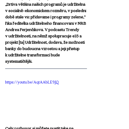
„Drtivá většina našich programů je udržitelná 
v sociálně-ekonomickém rozměru, v poslední 
době stále víc přidáváme i programy zelené,“ 
říká ředitelka udržitelného financování v NRB 
Andrea Ferjenčíková. V podcastu Trendy 
v udržitelnosti, na němž spolupracuje e15 a 
projekt [ta] Udržitelnost, dodává, že možnosti 
banky do budoucna vzrostou a její přístup 
k udržitelné transformaci bude 
systematičtější.
https://youtu.be/AqtAAbLE9JQ
Celý rozhovor si můžete pustit také na 