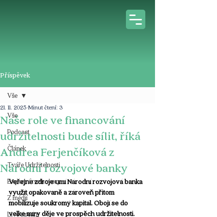
Příspěvek
Vše
21. 11. 2025
Minut čtení: 3
Vše
Naše role ve financování
Podcast
udržitelnosti bude sílit, říká
Článek
Andrea Ferjenčíková z
Tváře Udržitelnosti
Národní rozvojové banky
Expertní rozhovory
Veřejné zdroje umí Národní rozvojová banka 
využít opakovaně a zároveň přitom 
Z médií
mobilizuje soukromý kapitál. Obojí se do 
velké míry děje ve prospěch udržitelnosti. 
Live stream