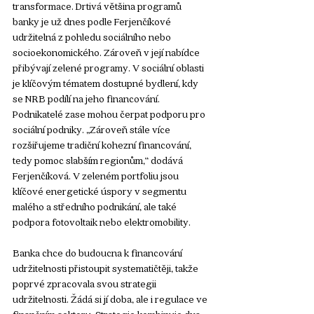
transformace. Drtivá většina programů 
banky je už dnes podle Ferjenčíkové 
udržitelná z pohledu sociálního nebo 
socioekonomického. Zároveň v její nabídce 
přibývají zelené programy. V sociální oblasti 
je klíčovým tématem dostupné bydlení, kdy 
se NRB podílí na jeho financování. 
Podnikatelé zase mohou čerpat podporu pro 
sociální podniky. „Zároveň stále více 
rozšiřujeme tradiční kohezní financování, 
tedy pomoc slabším regionům,“ dodává 
Ferjenčíková. V zeleném portfoliu jsou 
klíčové energetické úspory v segmentu 
malého a středního podnikání, ale také 
podpora fotovoltaik nebo elektromobility.
Banka chce do budoucna k financování 
udržitelnosti přistoupit systematičtěji, takže 
poprvé zpracovala svou strategii 
udržitelnosti. Žádá si jí doba, ale i regulace ve 