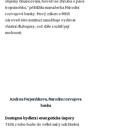
objemy financování, hovoří se zhruba o páce 
trojnásobku,“ přiblížila manažerka Národní 
rozvojové banky. Nový zákon o NRB 
zároveň této instituci umožňuje vydávat 
vlastní dluhopisy, což dále rozšíří její 
možnosti.
Andrea Ferjenčíková, Národní rozvojová 
banka
Dostupné bydlení i energetické úspory
Těžit z toho bude do velké míry udržitelná 