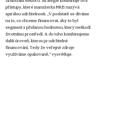
finančním sektoru. Strategie kombinuje dva 
přístupy, které manažerka NRB nazývá 
spirálou udržitelnosti. „V podstatě se díváme 
na to, co chceme financovat, aby to byl 
segment s přidanou hodnotou, který neškodí 
životnímu prostředí. A do toho kombinujeme 
další úroveň, kterou je udržitelné 
financování. Tedy že veřejné zdroje 
využíváme opakovaně,“ vysvětluje.
Národní rozvojová banka ale neposkytuje jen 
finance, velmi důležitou součástí její nabídky 
je také poradenství. „Často jde o energeticky 
úsporné projekty, které je potřeba umět 
připravit. A ta kapacita na straně zájemce 
není. Technická pomoc programu NRB 
ELENA, nám pomáhá odstranit tuto bariéru,“ 
říká Ferjenčíková. Klient tak může přijít 
s problémem, který mu banka pomůže 
vyřešit po technické stránce, nastavením 
financování i poskytnutím samotných 