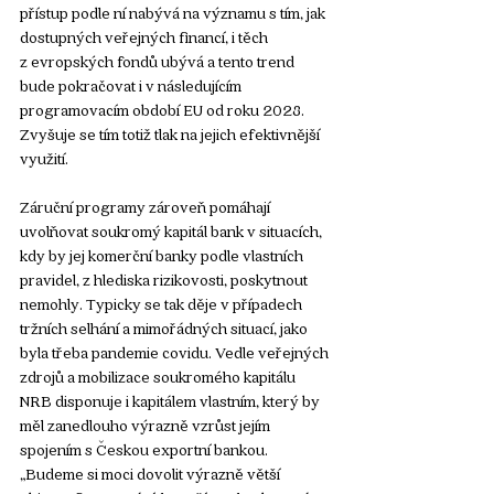
přístup podle ní nabývá na významu s tím, jak 
dostupných veřejných financí, i těch 
z evropských fondů ubývá a tento trend 
bude pokračovat i v následujícím 
programovacím období EU od roku 2028. 
Zvyšuje se tím totiž tlak na jejich efektivnější 
využití. 
Záruční programy zároveň pomáhají 
uvolňovat soukromý kapitál bank v situacích, 
kdy by jej komerční banky podle vlastních 
pravidel, z hlediska rizikovosti, poskytnout 
nemohly. Typicky se tak děje v případech 
tržních selhání a mimořádných situací, jako 
byla třeba pandemie covidu. Vedle veřejných 
zdrojů a mobilizace soukromého kapitálu 
NRB disponuje i kapitálem vlastním, který by 
měl zanedlouho výrazně vzrůst jejím 
spojením s Českou exportní bankou. 
„Budeme si moci dovolit výrazně větší 