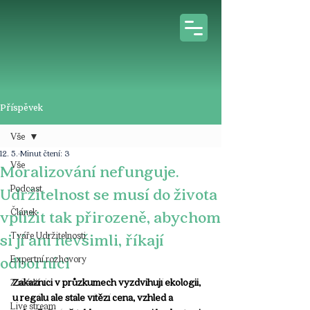
Příspěvek
Vše
12. 5.
Minut čtení: 3
Vše
Moralizování nefunguje.
Podcast
Udržitelnost se musí do života
Článek
vplížit tak přirozeně, abychom
Tváře Udržitelnosti
si jí ani nevšimli, říkají
odborníci
Expertní rozhovory
Zákazníci v průzkumech vyzdvihují ekologii, 
Z médií
u regálu ale stále vítězí cena, vzhled a 
Live stream