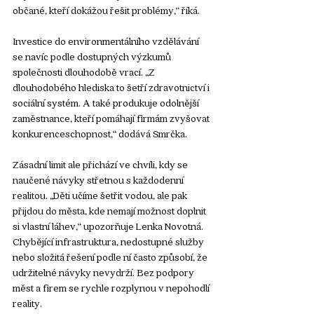
občané, kteří dokážou řešit problémy,“ říká.
Investice do environmentálního vzdělávání 
se navíc podle dostupných výzkumů 
společnosti dlouhodobě vrací. „Z 
dlouhodobého hlediska to šetří zdravotnictví i 
sociální systém. A také produkuje odolnější 
zaměstnance, kteří pomáhají firmám zvyšovat 
konkurenceschopnost,“ dodává Smrčka.
Zásadní limit ale přichází ve chvíli, kdy se 
naučené návyky střetnou s každodenní 
realitou. „Děti učíme šetřit vodou, ale pak 
přijdou do města, kde nemají možnost doplnit 
si vlastní láhev,“ upozorňuje Lenka Novotná. 
Chybějící infrastruktura, nedostupné služby 
nebo složitá řešení podle ní často způsobí, že 
udržitelné návyky nevydrží. Bez podpory 
měst a firem se rychle rozplynou v nepohodlí 
reality.