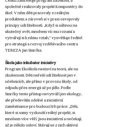
společně realizovaly projekt Kompostéry do 
škol. V něm děti pracovaly s reálným 
produktem a zároveň si v praxi osvojovaly 
principy udržitelnosti. „Když si sáhnou na 
skutečný svět, mnohem víc mu rozumí a 
vytvářejí si k němu vztah,“ vysvětluje ředitel 
pro strategii a rozvoj vzdělávacího centra 
TEREZA Jan Smrčka.
Škola jako inkubátor iniciativy
Program Ekoškola nestaví na teorii, ale na 
zkušenosti. Děti neřeší udržitelnost jen v 
učebnicích, ale přímo v provozu školy, od 
odpadu přes energii až po jídlo. Podle 
Smrčky tento přístup nevytváří jen ekology, 
ale především odolné a iniciativní 
zaměstnance pro budoucí trh práce: „Děti, 
které si samy vyzkouší reálný projekt, si 
mnohem více věří. Jsou iniciativní a nečekají, 
až je někdo osloví. Stávají se z nich aktivní 