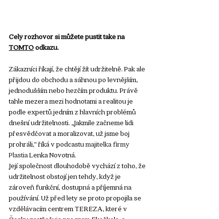
Celý rozhovor si můžete pustit také na 
TOMTO
 odkazu.
Zákazníci říkají, že chtějí žít udržitelně. Pak ale 
přijdou do obchodu a sáhnou po levnějším, 
jednodušším nebo hezčím produktu. Právě 
tahle mezera mezi hodnotami a realitou je 
podle expertů jedním z hlavních problémů 
dnešní udržitelnosti. „Jakmile začneme lidi 
přesvědčovat a moralizovat, už jsme boj 
prohráli,“ říká v podcastu 
majitelka firmy 
Plastia 
Lenka Novotná
.
Její společnost dlouhodobě vychází z toho, že 
udržitelnost obstojí jen tehdy, když je 
zároveň funkční, dostupná a příjemná na 
používání. Už před lety se proto propojila se 
vzdělávacím centrem TEREZA, které v 
Česku zastřešuje program Ekoškola, a 