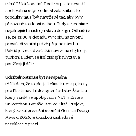
místě,“ říká Novotná. Podle ní proto nestačí 
apelovat na odpovědnost zákazníků, ale 
produkty musí být navržené tak, aby byly 
přirozeně tou lepší volbou. Tady se jedním z 
nejsilnějších nástrojů stává design. Odhaduje 
se, že až 80 % dopadu výrobku na životní 
prostředí vzniká právě při jeho návrhu. 
Pokud je věc od začátku navržená chytře, je 
funkční a lidem se líbí, získají k ní vztah a 
používají ji déle.
Udržitelnost musí být nenápadná
Příkladem, že to jde, je kelímek ReCap, který 
pro Plastii navrhl designér Ladislav Škoda a 
který vznikl ve spolupráci s VUT v Brně a 
Univerzitou Tomáše Bati ve Zlíně. Projekt, 
který získal prestižní ocenění German Design 
Award 2026, je ukázkou kaskádové 
recyklace v praxi. 