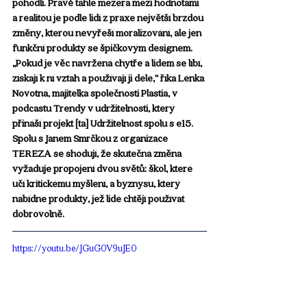
pohodlí. Právě tahle mezera mezi hodnotami 
a realitou je podle lidí z praxe
největší brzdou 
změny, kterou nevyřeší moralizování, ale jen 
funkční produkty se špičkovým designem. 
„Pokud je věc navržená chytře a lidem se líbí, 
získají k ní vztah a používají ji déle,“ říká Lenka 
Novotná, majitelka společnosti Plastia, v 
podcastu Trendy v udržitelnosti, který 
přináší projekt [ta] Udržitelnost spolu s e15. 
Spolu s Janem Smrčkou z organizace 
TEREZA se shodují, že skutečná změna 
vyžaduje propojení dvou světů: škol, které 
učí kritickému myšlení, a byznysu, který 
nabídne produkty, jež lidé chtějí používat 
dobrovolně.
https://youtu.be/JGuG0V9uJE0