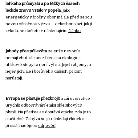
lehkého průmyslu a po těžkých časech 
leckde znovu vstalo v popela.
 Jako 
energeticky náročný obor má ale před sebou 
novou náročnou výzvu – dekarbonizaci. Jak ji 
zvládá, se dočtete v následujícím 
článku
.
Jahody přes půl světa
 nejenže nevoní a 
nemají chuť, ale ani z hlediska ekologie a 
uhlíkové stopy to není výhra. Jejich objemy, a 
nejen jich, ale i borůvek a dalších, přitom 
narůstají
.
Evropa se plánuje přezbrojit
 a zároveň chce 
urychlit odbourávání emisí skleníkových 
plynů. Na přetřes se dostává otázka, zda je to 
slučitelné. Zabývá se jí i následují článek a 
přináší nadějnou 
odpověď
.