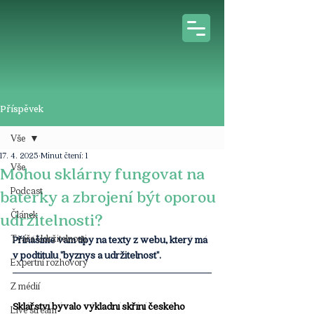
Příspěvek
Vše
17. 4. 2025
Minut čtení: 1
Vše
Mohou sklárny fungovat na
Podcast
baterky a zbrojení být oporou
Článek
udržitelnosti?
Tváře Udržitelnosti
Přinášíme vám tipy na texty z webu, který má 
v podtitulu "byznys a udržitelnost".
Expertní rozhovory
Z médií
Sklářství bývalo výkladní skříní českého 
Live stream