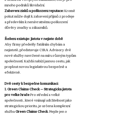
mnoho podniků likvidační.
Zabavení zisků a poškození reputace:
 Kromě 
pokut může dojít k zabavení příjmů z prodeje 
a především k nenávratnému poškození 
důvěry značky u zákazníků.
Řešení existuje: Jistota v nejisté době
Aby firmy předešly fatálním chybám a 
nejistotě, představuje CIRA Advisory dvě 
nové služby navržené na míru různým typům 
společností. Každá nabízí jasnou cestu, jak 
proplout novou legislativou bezpečně a 
efektivně.
Dvě cesty k bezpečné komunikaci:
1. Green Claims Check – Strategická jistota 
pro velké hráče
 Pro střední a velké 
společnosti , které vnímají udržitelnost jako 
strategickou prioritu, je určena komplexní 
služba 
Green Claims Check
. Nejde jen o 