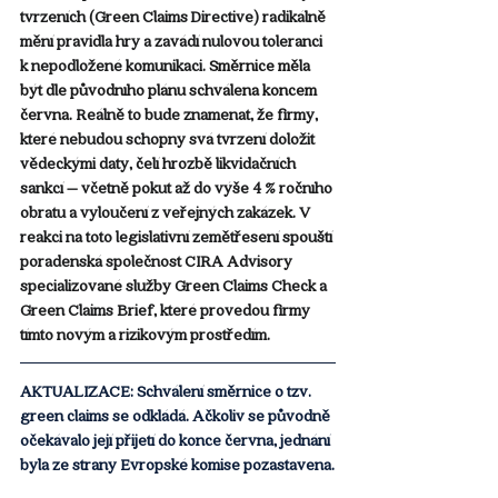
tvrzeních (Green Claims Directive) radikálně 
mění pravidla hry a zavádí nulovou toleranci 
k nepodložené komunikaci. 
Směrnice měla 
být dle původního plánu schválena koncem 
června. 
Reálně to bude znamenat, že firmy, 
které nebudou schopny svá tvrzení doložit 
vědeckými daty, čelí hrozbě likvidačních 
sankcí – včetně pokut až do výše 4 % ročního 
obratu a vyloučení z veřejných zakázek. V 
reakci na toto legislativní zemětřesení spouští 
poradenská společnost CIRA Advisory 
specializované služby Green Claims Check a 
Green Claims Brief, které provedou firmy 
tímto novým a rizikovým prostředím.
AKTUALIZACE: Schválení směrnice o tzv. 
green claims se odkládá. Ačkoliv se původně 
očekávalo její přijetí do konce června, jednání 
byla ze strany Evropské komise pozastavena.