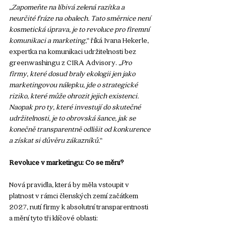
„
Zapomeňte na líbivá zelená razítka a 
neurčité fráze na obalech. Tato směrnice není 
kosmetická úprava, je to revoluce pro firemní 
komunikaci a marketing,
“ říká Ivana Hekerle, 
expertka na komunikaci udržitelnosti bez 
greenwashingu z CIRA Advisory. „
Pro 
firmy, které dosud braly ekologii jen jako 
marketingovou nálepku, jde o strategické 
riziko, které může ohrozit jejich existenci. 
Naopak pro ty, které investují do skutečné 
udržitelnosti, je to obrovská šance, jak se 
konečně transparentně odlišit od konkurence 
a získat si důvěru zákazníků.
“
Revoluce v marketingu: Co se mění?
Nová pravidla, která by měla vstoupit v 
platnost v rámci členských zemí začátkem  
2027, nutí firmy k absolutní transparentnosti 
a mění tyto tři klíčové oblasti: