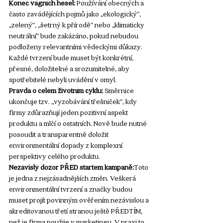
Konec vágních hesel:
 Používání obecných a 
často zavádějících pojmů jako „ekologický“, 
„zelený“, „šetrný k přírodě“ nebo „klimaticky 
neutrální“ bude zakázáno, pokud nebudou 
podloženy relevantními vědeckými důkazy. 
Každé tvrzení bude muset být konkrétní, 
přesné, doložitelné a srozumitelné, aby 
spotřebitelé nebyli uvádění v omyl.
Pravda o celém životním cyklu:
 Směrnice 
ukončuje tzv. „vyzobávání třešniček“, kdy 
firmy zdůrazňují jeden pozitivní aspekt 
produktu a mlčí o ostatních. Nově bude nutné 
posoudit a transparentně doložit 
environmentální dopady z komplexní 
perspektivy celého produktu.
Nezávislý dozor PŘED startem kampaně:
Toto 
je jedna z nejzásadnějších změn. Veškerá 
environmentální tvrzení a značky budou 
muset projít povinným ověřením nezávislou a 
akreditovanou třetí stranou ještě PŘEDTÍM, 
než je firma použije v marketingu. V praxi to 