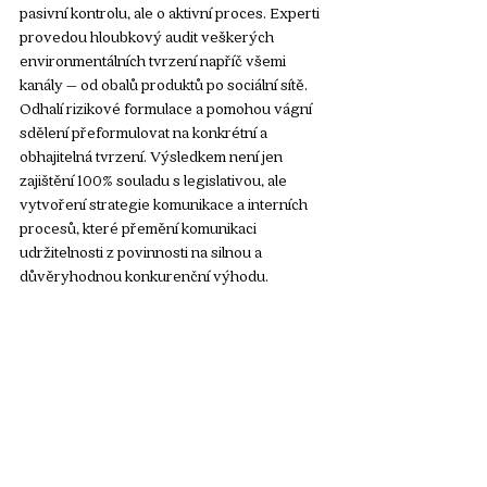
pasivní kontrolu, ale o aktivní proces. Experti 
provedou hloubkový audit veškerých 
environmentálních tvrzení napříč všemi 
kanály – od obalů produktů po sociální sítě. 
Odhalí rizikové formulace a pomohou vágní 
sdělení přeformulovat na konkrétní a 
obhajitelná tvrzení. Výsledkem není jen 
zajištění 100% souladu s legislativou, ale 
vytvoření strategie komunikace a interních 
procesů, které přemění komunikaci 
udržitelnosti z povinnosti na silnou a 
důvěryhodnou konkurenční výhodu.
2. Green Claims Brief – Rychlý start pro 
malé a střední podniky
 Pro menší a střední 
podniky (MSP) nebo firmy, které s tématem 
teprve začínají, je navržen 
Green Claims 
Brief
. Tato služba představuje rychlý a 
nákladově efektivní způsob, jak se v 
problematice zorientovat a předejít základním 
chybám. Během intenzivního workshopu se 