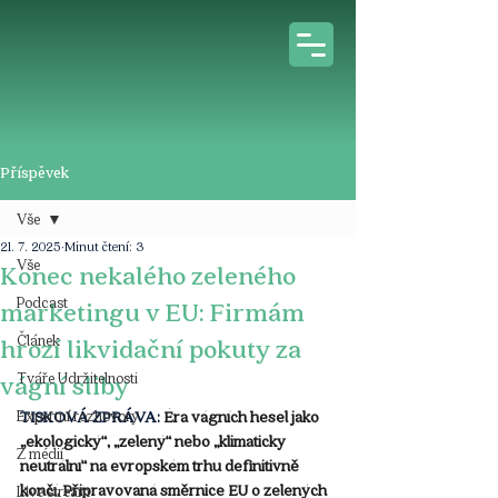
Příspěvek
Vše
21. 7. 2025
Minut čtení: 3
Vše
Konec nekalého zeleného
Podcast
marketingu v EU: Firmám
Článek
hrozí likvidační pokuty za
Tváře Udržitelnosti
vágní sliby
Expertní rozhovory
TISKOVÁ ZPRÁVA: 
Éra vágních hesel jako 
„ekologický“, „zelený“ nebo „klimaticky 
Z médií
neutrální“ na evropském trhu definitivně 
končí. Připravovaná směrnice EU o zelených 
Live stream