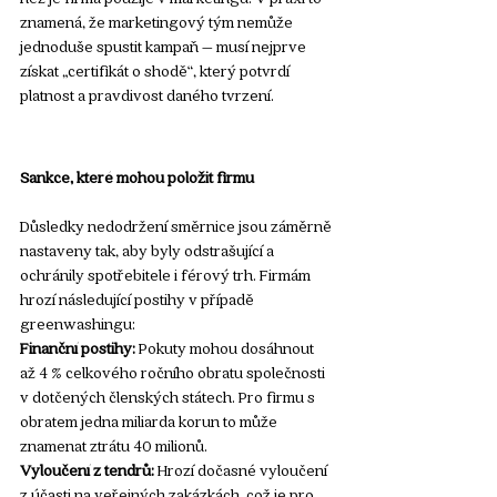
znamená, že marketingový tým nemůže 
jednoduše spustit kampaň – musí nejprve 
získat „certifikát o shodě“, který potvrdí 
platnost a pravdivost daného tvrzení.
Sankce, které mohou položit firmu
Důsledky nedodržení směrnice jsou záměrně 
nastaveny tak, aby byly odstrašující a 
ochránily spotřebitele i férový trh. Firmám 
hrozí následující postihy v případě 
greenwashingu:
Finanční postihy:
 Pokuty mohou dosáhnout 
až 4 % celkového ročního obratu společnosti 
v dotčených členských státech. Pro firmu s 
obratem jedna miliarda korun to může 
znamenat ztrátu 40 milionů.
Vyloučení z tendrů:
 Hrozí dočasné vyloučení 
z účasti na veřejných zakázkách, což je pro 