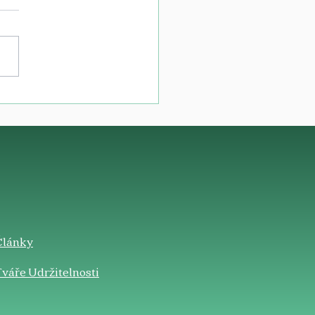
Články
váře Udržitelnosti