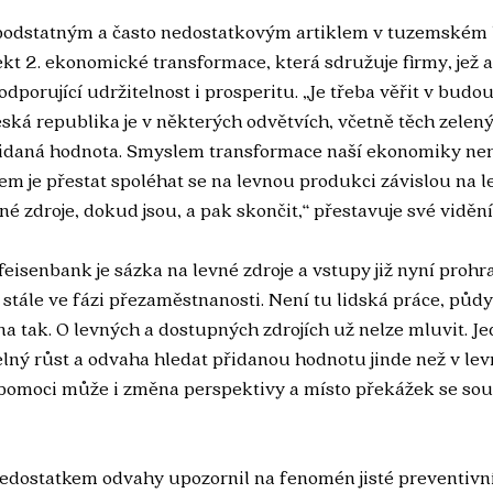
 podstatným a často nedostatkovým artiklem v tuzemském
kt 2. ekonomické transformace, která sdružuje firmy, jež a
dporující udržitelnost i prosperitu. „Je třeba věřit v budou
ká republika je v některých odvětvích, včetně těch zelenýc
idaná hodnota. Smyslem transformace naší ekonomiky není
lem je přestat spoléhat se na levnou produkci závislou na l
né zdroje, dokud jsou, a pak skončit,“ přestavuje své viděn
isenbank je sázka na levné zdroje a vstupy již nyní prohra
tále ve fázi přezaměstnanosti. Není tu lidská práce, půdy 
a tak. O levných a dostupných zdrojích už nelze mluvit. Je
elný růst a odvaha hledat přidanou hodnotu jinde než v lev
 pomoci může i změna perspektivy a místo překážek se sous
nedostatkem odvahy upozornil na fenomén jisté preventivní 