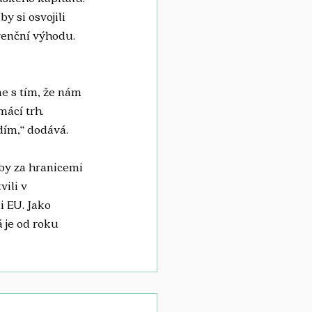
y si osvojili 
renční výhodu. 
e s tím, že nám 
ácí trh. 
dím,“ dodává.
aby za hranicemi 
ili v 
i EU. Jako 
 je od roku 