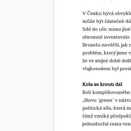
V Česku bývá obvyklé
může být částečně dá
lidé do ulic mimo jiné
ohromně investovalo d
Bruselu nevěřili, jak 
problém, který jsme v
že ve stejné době došl
vlajkonošem byl prez
Kola se kroutí dál
Roli komplikovaného p
„Slovo ´green´ v názv
politická síla, která 
čímž vzniká předpokla
jednoduchá cesta ven