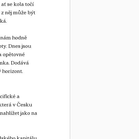
ť se kola točí 
 z něj může být 
íká.
„Znám hodně 
ty. Dnes jsou 
a opětovné 
omka. Dodává 
 horizont.
ifické a 
která v Česku 
nahlížet jako na 
dského kapitálu. 