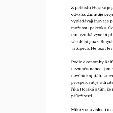
Z pohledu Horské je
odvaha. Zmiňuje proje
vyhledávají inovace po
možnosti pokroku. Čes
tam vzniká vysoká př
vše dělat jinak. Smys
vstupech. Ne těžit lev
Podle ekonomky Raiffe
nezaměstnanost jsme s
nového kapitálu zrovn
prosperovat je udržit
říká Horská s tím, že
příležitosti.
Miko v souvislosti s 