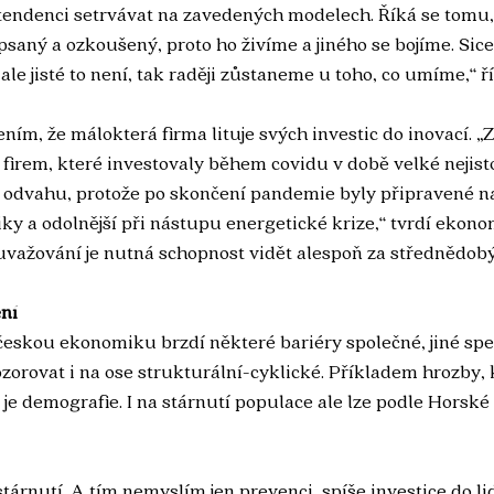
ndenci setrvávat na zavedených modelech. Říká se tomu, a
aný a ozkoušený, proto ho živíme a jiného se bojíme. Sice
 ale jisté to není, tak raději zůstaneme u toho, co umíme,“ ř
ním, že málokterá firma lituje svých investic do inovací. 
firem, které investovaly během covidu v době velké nejisto
u odvahu, protože po skončení pandemie byly připravené n
y a odolnější při nástupu energetické krize,“ tvrdí ekon
uvažování je nutná schopnost vidět alespoň za střednědobý
ení
eskou ekonomiku brzdí některé bariéry společné, jiné spec
zorovat i na ose strukturální-cyklické. Příkladem hrozby, 
 je demografie. I na stárnutí populace ale lze podle Horské 
árnutí. A tím nemyslím jen prevenci, spíše investice do li