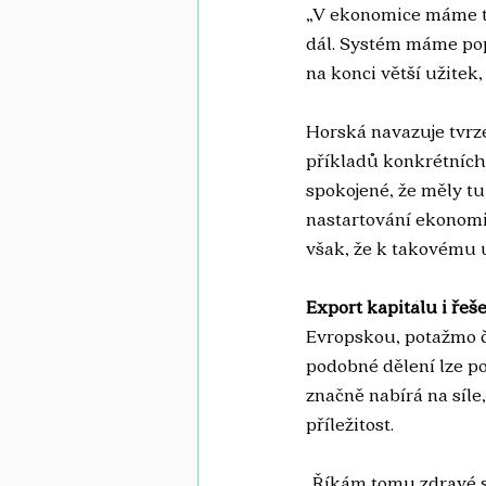
„V ekonomice máme te
dál. Systém máme pops
na konci větší užitek,
Horská navazuje tvrze
příkladů konkrétních 
spokojené, že měly t
nastartování ekonomik
však, že k takovému 
Export kapitálu i řeš
Evropskou, potažmo č
podobné dělení lze po
značně nabírá na síle,
příležitost. 
„Říkám tomu zdravé st