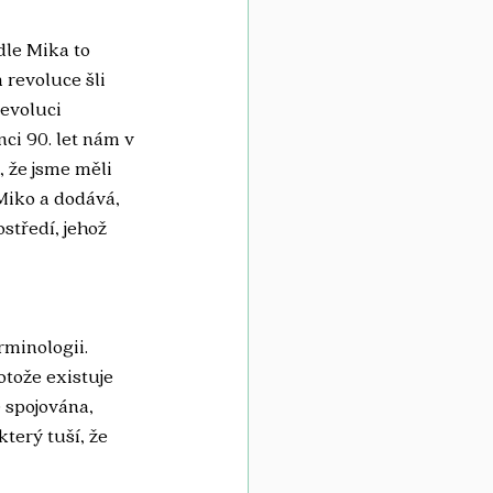
le Mika to 
revoluce šli 
revoluci 
ci 90. let nám v 
, že jsme měli 
Miko a dodává, 
středí, jehož 
minologii. 
tože existuje 
 spojována, 
terý tuší, že 