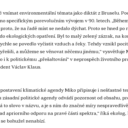
 vnímat environmentální témata jako diktát z Bruselu. Pod
no specifickým porevolučním vývojem v 90. letech. „Během 
 proto, že na řadě míst se nedalo dýchat. Proto se hned po 
o ekologických opatření. Byl to malý zelený zázrak, na kon
rychle se povedlo vyčistit vzduch a řeky. Tehdy vznikl pocit
yřešili, a můžeme se věnovat něčemu jinému,“ vysvětluje 
o i k politickému „přešaltování“ v neprospěch životního pro
ident Václav Klaus.
ostavení klimatické agendy Miko připisuje i nešťastné ter
u zásadní politické agendy odvádí pozornost od obsahu, pro
má to slovo v názvu, a je s ním do značné míry nespravedlivě
d apriorního odporu na pravé části spektra,“ říká ekolog, k
 se bohužel nenabízí.