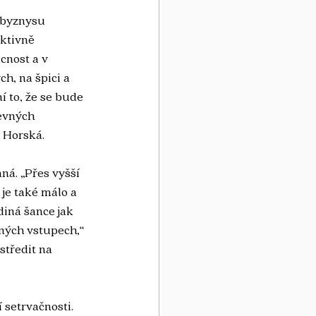
 byznysu 
ktivně 
cnost a v 
h, na špici a 
 to, že se bude 
evných 
í Horská.
ná. „Přes vyšší 
je také málo a 
diná šance jak 
ných vstupech,“ 
tředit na 
setrvačnosti. 