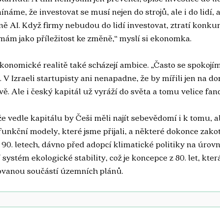
me, že investovat se musí nejen do strojů, ale i do lidí, ab
ě AI. Když firmy nebudou do lidí investovat, ztratí konku
mám jako příležitost ke změně,“ myslí si ekonomka.
onomické realitě také scházejí ambice. „Často se spokojím
V Izraeli startupisty ani nenapadne, že by mířili jen na dom
ě. Ale i český kapitál už vyráží do světa a tomu velice fan
že vedle kapitálu by Češi měli najít sebevědomí i k tomu, 
funkční modely, které jsme přijali, a některé dokonce zakotv
 v 90. letech, dávno před adopcí klimatické politiky na úrovn
ystém ekologické stability, což je koncepce z 80. let, která
vanou součástí územních plánů. 