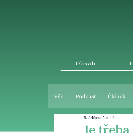
Obsah
T
Vše
Podcast
Článek
8. 7.
Minut čtení: 4
Je třeba