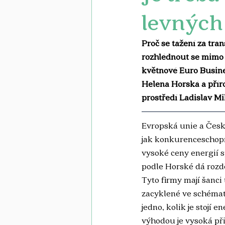
levných
Proč se tažení za tr
rozhlédnout se mimo 
květnové Euro Busine
Helena Horská a příro
prostředí Ladislav Mi
Evropská unie a Česko
jak konkurenceschopno
vysoké ceny energií 
podle Horské dá rozdě
Tyto firmy mají šanci
zacyklené ve schémate
jedno, kolik je stojí e
výhodou je vysoká př