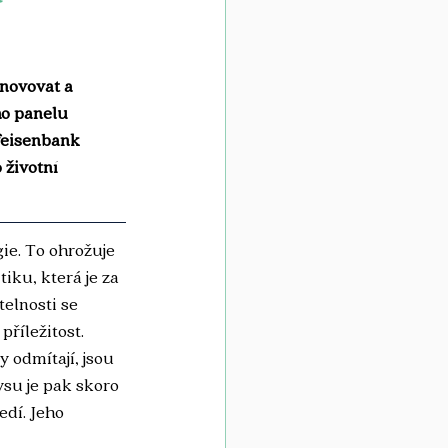
novovat a 
ho panelu 
feisenbank 
životní 
ie. To ohrožuje 
ku, která je za 
elnosti se 
říležitost. 
 odmítají, jsou 
su je pak skoro 
edí. Jeho 