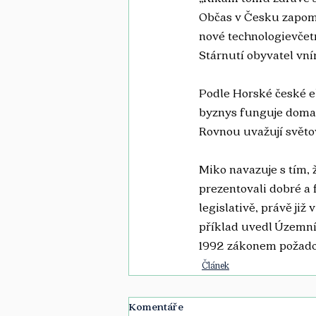
Občas v Česku zapomíná
nové technologievčetn
Stárnutí obyvatel vní
Podle Horské české ek
byznys funguje doma. 
Rovnou uvažují světov
Miko navazuje s tím, 
prezentovali dobré a 
legislativě, právě již
příklad uvedl Územní s
1992 zákonem požado
Článek
Komentáře