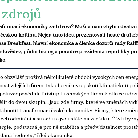
 zdrojů
ansformaci ekonomiky zadrhává? Možná nám chybí odvaha i
českou kotlinu. Nejen tuto ideu prezentovali hosté druhé
ss Breakfast, hlavní ekonomka a členka dozorčí rady Raif
dovědec, půdní biolog a poradce prezidenta republiky pro 
ko.
 obzvlášť prožívá několikaleté období vysokých cen energ
st zdejších firem, tak obecně evropskou klimatickou politi
spoluzodpovědná. Přístup tuzemských firem k otázce udržit
lit do dvou skupin. „Jsou zde firmy, které ve změnách vidí p
 táhnout transformaci české ekonomiky. Firmy, které změny
ch odmítání a strachu a jsou stále na začátku. Části byzny
nergie, podstatná je pro ně stabilita a předvídatelnost prostř
idaná hodnota,“ říká ekonomka.