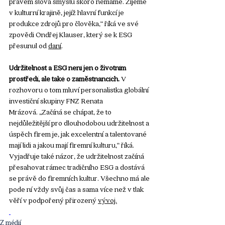
pravém slova smyslu skoro nemáme. Žijeme 
v kulturní krajině, jejíž hlavní funkcí je 
produkce zdrojů pro člověka,“ říká ve své 
zpovědi Ondřej Klauser, který se k ESG 
přesunul od 
daní
.
Udržitelnost a ESG není jen o životním 
prostředí, ale také o zaměstnancích. 
V 
rozhovoru o tom mluví personalistka globální 
investiční skupiny FNZ Renata 
Mrázová. „Začíná se chápat, že to 
nejdůležitější pro dlouhodobou udržitelnost a 
úspěch firem je, jak excelentní a talentované 
mají lidi a jakou mají firemní kulturu,“ říká. 
Vyjadřuje také názor, že udržitelnost začíná 
přesahovat rámec tradičního ESG a dostává 
se právě do firemních kultur. Všechno má ale 
pode ní vždy svůj čas a sama více než v tlak 
věří v podpořený přirozený 
vývoj.
Z médií