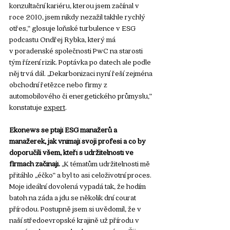
konzultační kariéru, kterou jsem začínal v 
roce 2010, jsem nikdy nezažil takhle rychlý 
otřes,“ glosuje loňské turbulence v ESG 
podcastu Ondřej Rybka, který má 
v poradenské společnosti PwC na starosti 
tým řízení rizik. Poptávka po datech ale podle 
něj trvá dál. „Dekarbonizaci nyní řeší zejména 
obchodní řetězce nebo firmy z 
automobilového či energetického průmyslu,“ 
konstatuje 
expert
.
Ekonews se ptají ESG manažerů a 
manažerek, jak vnímají svoji profesi a co by 
doporučili všem, kteří s udržitelností ve 
firmách začínají.
 „K tématům udržitelnosti mě 
přitáhlo „éčko“ a byl to asi celoživotní proces. 
Moje ideální dovolená vypadá tak, že hodím 
batoh na záda a jdu se několik dní courat 
přírodou. Postupně jsem si uvědomil, že v 
naší středoevropské krajině už přírodu v 