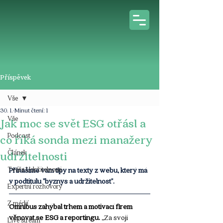
Příspěvek
Vše
30. 1.
Minut čtení: 1
Vše
Jak moc se svět ESG otřásl a
Podcast
co říká sonda mezi manažery
Článek
udržitelnosti
Tváře Udržitelnosti
Přinášíme vám tipy na texty z webu, který má 
v podtitulu "byznys a udržitelnost".
Expertní rozhovory
Z médií
Omnibus zahýbal trhem a motivací firem 
věnovat se ESG a reportingu.
 „Za svoji 
Live stream