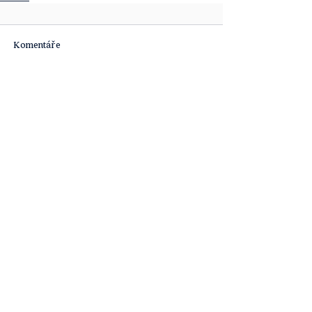
Komentáře
Napsat komentář...
Obsahová platforma [ta] Udržitelnost je
součástí obsahových projektů agentury