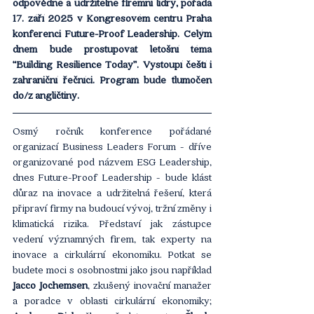
odpovědné a udržitelné firemní lídry, pořádá 
17. září 2025 v Kongresovém centru Praha 
konferenci Future-Proof Leadership. Celým 
dnem bude prostupovat letošní téma 
“Building Resilience Today”. Vystoupí čeští i 
zahraniční řečníci. Program bude tlumočen 
do/z angličtiny.
Osmý ročník konference pořádané 
organizací Business Leaders Forum - dříve 
organizované pod názvem ESG Leadership, 
dnes Future-Proof Leadership - bude klást 
důraz na inovace a udržitelná řešení, která 
připraví firmy na budoucí vývoj, tržní změny i 
klimatická rizika. Představí jak zástupce 
vedení významných firem, tak experty na 
inovace a cirkulární ekonomiku. Potkat se 
budete moci s osobnostmi jako jsou například 
Jacco Jochemsen
, zkušený inovační manažer 
a poradce v oblasti cirkulární ekonomiky; 