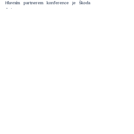
Hlavním partnerem konference je Škoda 
Auto.
Více informací o programu najdete na webu 
konference: 
https://konference.blf.cz/
.
Článek
Komentáře
Napsat komentář...