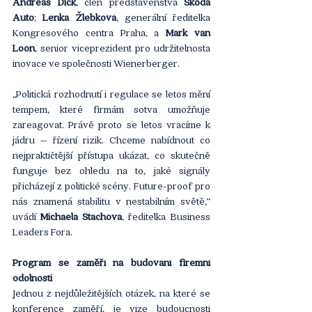
Andreas Dick
, člen představenstva 
Škoda 
Auto
; 
Lenka Žlebková
, generální ředitelka 
Kongresového centra Praha, a 
Mark van 
Loon
, senior viceprezident pro udržitelnosta 
inovace ve společnosti Wienerberger.
„Politická rozhodnutí i regulace se letos mění 
tempem, které firmám sotva umožňuje 
zareagovat. Právě proto se letos vracíme k 
jádru – řízení rizik. Chceme nabídnout co 
nejpraktičtější přístupa ukázat, co skutečně 
funguje bez ohledu na to, jaké signály 
přicházejí z politické scény. Future-proof pro 
nás znamená stabilitu v nestabilním světě,“ 
uvádí 
Michaela Stachová
, ředitelka Business 
Leaders Fora.
Program se zaměří na budování firemní 
odolnosti
Jednou z nejdůležitějších otázek, na které se 
konference zaměří, je vize budoucnosti 