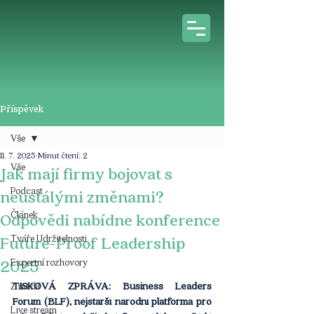
Příspěvek
Vše
11. 7. 2025
Minut čtení: 2
Vše
Jak mají firmy bojovat s
Podcast
neustálými změnami?
Článek
Odpovědi nabídne konference
Tváře Udržitelnosti
Future-Proof Leadership
2025
Expertní rozhovory
TISKOVÁ ZPRÁVA: Business Leaders 
Z médií
Forum (BLF), nejstarší národní platforma pro 
Live stream