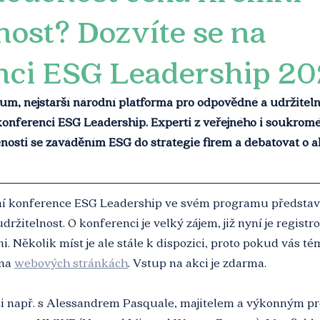
nost? Dozvíte se na
nci ESG Leadership 2
m, nejstarší národní platforma pro odpovědné a udržitelné
konferenci ESG Leadership. Experti z veřejného i soukrom
nosti se zaváděním ESG do strategie firem a debatovat o a
ní konference ESG Leadership ve svém programu představí 
udržitelnost. O konferenci je velký zájem, již nyní je registr
i. Několik míst je ale stále k dispozici, proto pokud vás té
na 
webových stránkách
. Vstup na akci je zdarma.
i např. s Alessandrem Pasquale, majitelem a výkonným p