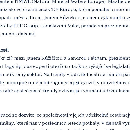
identem NMWE (Natural Mineral Waters Europe), Maxfield
neziskové organizace CDP Europe, která pomáhá s měřen
opadu měst a firem, Janem Růžičkou, členem výkonného v
 vztahy PPF Group, Ladislavem Miko, poradcem prezidenta 
 a mnoha dalšími.
osti 
 krizi? mezi Janem Růžičkou a Sandrou Feltham, preziden
Flagship, oba experti otevřou otázku zvyšující se legislati
a soukromý sektor. Na trendy v udržitelnosti se zaměří pa
mimo jiné umělá inteligence a její využití v udržitelnost
a také společenské trendy ovlivňující vnímání udržitelnosti
ed se dozvíte, co společnosti v jejich udržitelné cestě nej
a změny, které nás v posledních letech potkaly. V debatě vys