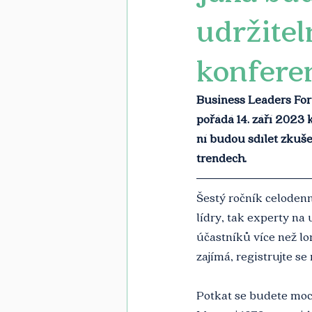
udržitel
konfere
Business Leaders Foru
pořádá 14. září 2023 
ní budou sdílet zkuše
trendech.
Šestý ročník celoden
lídry, tak experty na 
účastníků více než lon
zajímá, registrujte se 
Potkat se budete moc