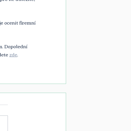
je ocenit firemní 
. Dopolední 
dete 
zde
.