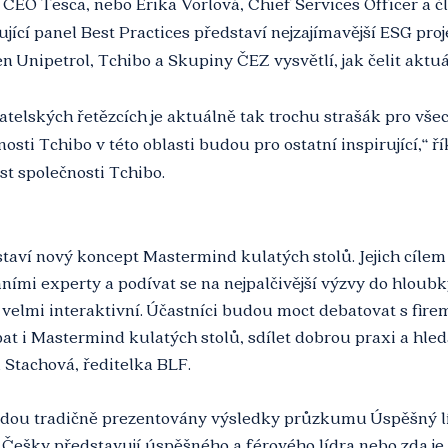
 CEO Tesca, nebo Erika Vorlová, Chief Services Officer a č
ící panel Best Practices představí nejzajímavější ESG proje
n Unipetrol, Tchibo a Skupiny ČEZ vysvětlí, jak čelit akt
atelských řetězcích je aktuálně tak trochu strašák pro vše
sti Tchibo v této oblasti budou pro ostatní inspirující,“ ř
st společnosti Tchibo. 
dstaví nový koncept Mastermind kulatých stolů. Jejich cílem 
ními experty a podívat se na nejpalčivější výzvy do hloubk
e velmi interaktivní. Účastníci budou moct debatovat s firem
t i Mastermind kulatých stolů, sdílet dobrou praxi a hled
 Stachová, ředitelka BLF. 
i budou tradičně prezentovány výsledky průzkumu Úspěšný l
a Češky představují úspěšného a férového lídra nebo zda je 