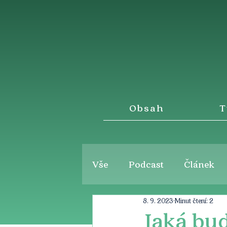
Obsah
T
Vše
Podcast
Článek
8. 9. 2023
Minut čtení: 2
Jaká bu