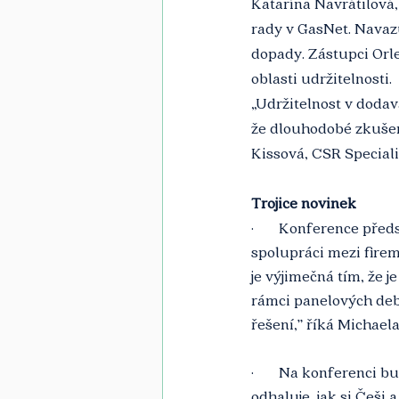
Katarína Navrátilová,
rady v GasNet. Navazuj
dopady. Zástupci Orle
oblasti udržitelnosti.
„Udržitelnost v dodav
že dlouhodobé zkušeno
Kissová, CSR Speciali
Trojice novinek
·       Konference pře
spolupráci mezi firem
je výjimečná tím, že j
rámci panelových deba
řešení,” říká Michaela
·       Na konferenc
odhaluje, jak si Češi 