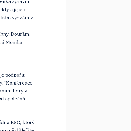
lenka správní 
kty a jejich 
uálním výzvám v 
chny. Doufám, 
íká Monika 
je podpořit 
y. “Konference 
ními lídry v 
at společná 
ídr a ESG
,
 který 
pro ně důležité, 