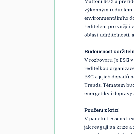
Mattoni 1873 a prez
výkonným ředitelem 
environmentálního d
ředitelem pro vnější
oblast udržitelnosti,
Budoucnost udržiteln
V rozhovoru Je ESG v
ředitelkou organizace 
ESG a jejích dopadů n
Trends. Tématem bude 
energetiky i dopravy 
Poučení z krizí
V panelu Lessons Learn
jak reagují na krize 