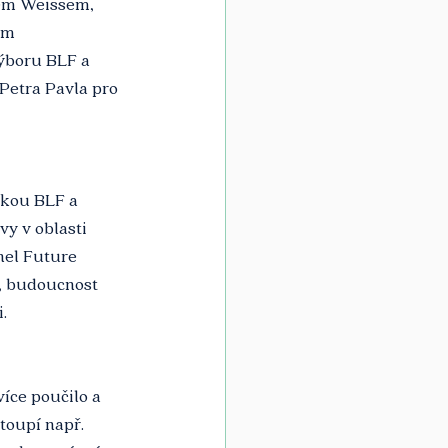
em Weissem, 
ím 
ýboru BLF a 
Petra Pavla pro 
tkou BLF a 
vy v oblasti 
nel Future 
i, budoucnost 
. 
více poučilo a 
toupí např. 