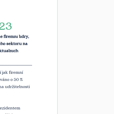
023
 firemní lídry, 
ého sektoru na 
ktuálních 
jak firemní 
ováno o 50 % 
ma udržitelnosti 
rezidentem 